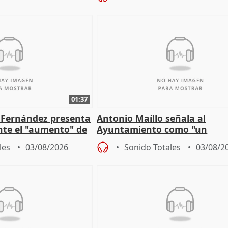
01:37
é Fernández presenta
Antonio Maíllo señala al
ante el "aumento" de
Ayuntamiento como "un
gar en Madri
especulador más" sobre vivi
les
03/08/2026
Sonido Totales
03/08/2
Jiménez Becerril