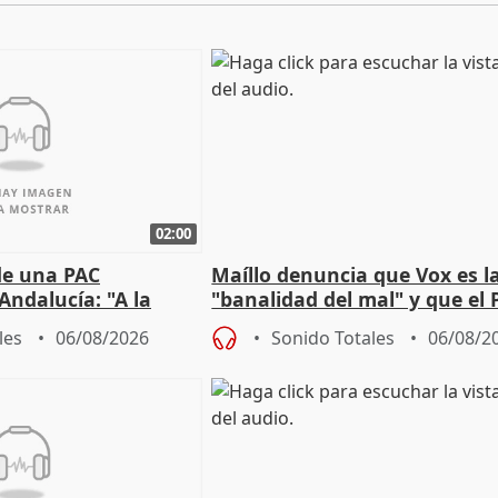
02:00
de una PAC
Maíllo denuncia que Vox es l
Andalucía: "A la
"banalidad del mal" y que el 
 que protegerla"
asume todas sus tesis
les
06/08/2026
Sonido Totales
06/08/2