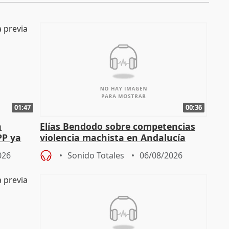
01:47
00:36
a
Elías Bendodo sobre competencias
PP ya
violencia machista en Andalucía
026
Sonido Totales
06/08/2026