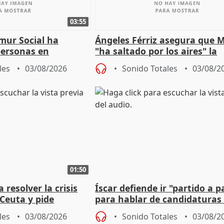
03:55
mur Social ha
Ángeles Férriz asegura que 
personas en
"ha saltado por los aires" la
lle durante Campaña
negociación tras acuerdo co
les
03/08/2026
Sonido Totales
03/08/2
01:50
 resolver la crisis
Íscar defiende ir "partido a p
Ceuta y pide
para hablar de candidaturas
a la UE
2027
les
03/08/2026
Sonido Totales
03/08/2