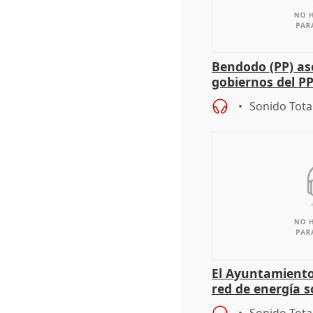
Bendodo (PP) as
gobiernos del PP
sobre los menor
Sonido Tota
El Ayuntamiento
red de energía s
autoconsumo