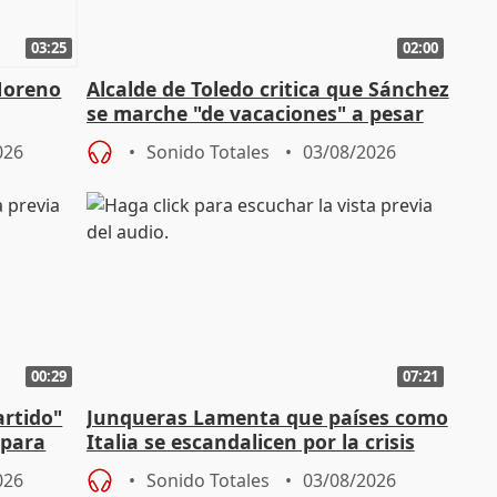
03:25
02:00
Moreno
Alcalde de Toledo critica que Sánchez
se marche "de vacaciones" a pesar
n SMA
de la crisis migratoria
026
Sonido Totales
03/08/2026
00:29
07:21
artido"
Junqueras Lamenta que países como
 para
Italia se escandalicen por la crisis
migratoria
026
Sonido Totales
03/08/2026