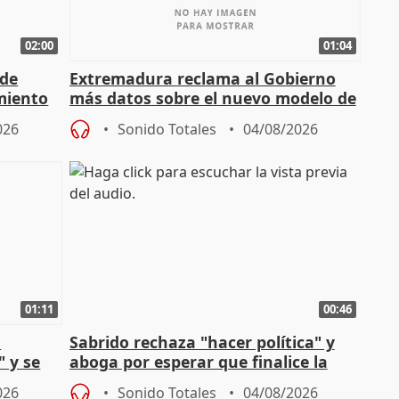
02:00
01:04
 de
Extremadura reclama al Gobierno
miento
más datos sobre el nuevo modelo de
financiación
026
Sonido Totales
04/08/2026
01:11
00:46
l
Sabrido rechaza "hacer política" y
" y se
aboga por esperar que finalice la
no
investigación del incendio
026
Sonido Totales
04/08/2026