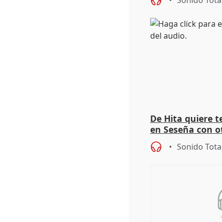
Sonido Tota
De Hita quiere 
en Seseña con 
Sonido Tota