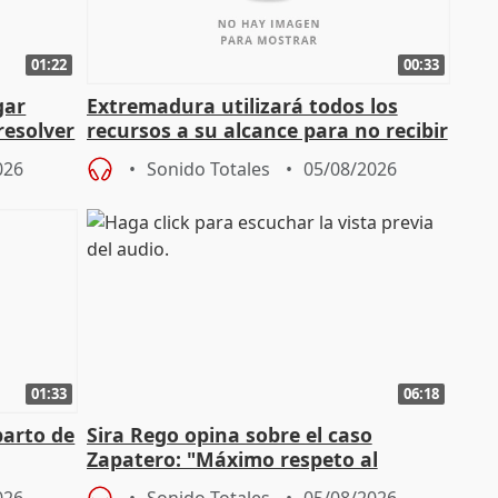
01:22
00:33
gar
Extremadura utilizará todos los
resolver
recursos a su alcance para no recibir
más menores migrantes
026
Sonido Totales
05/08/2026
01:33
06:18
parto de
Sira Rego opina sobre el caso
Zapatero: "Máximo respeto al
tral
proceso judicial"