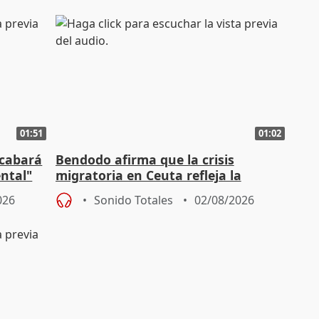
01:51
01:02
acabará
Bendodo afirma que la crisis
ntal"
migratoria en Ceuta refleja la
"extrema debilidad" del Gobierno
026
Sonido Totales
02/08/2026