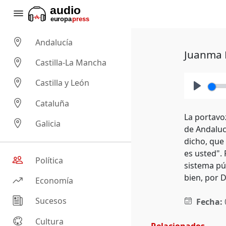
Andalucía
Juanma M
Castilla-La Mancha
Castilla y León
Play
Cataluña
La portavo
Galicia
de Andaluc
dicho, que 
es usted".
Política
sistema púb
bien, por D
Economía
Sucesos
Fecha:
Cultura