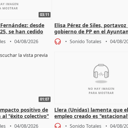
03:11
é Fernández: desde
Elisa Pérez de Siles, portavoz
25, se han cedido
gobierno de PP en el Ayunta
r nacimiento
de Málaga, deja la política
les
04/08/2026
Sonido Totales
04/08/2
01:07
 impacto positivo de
Llera (Unidas) lamenta que e
 al "éxito colectivo"
empleo creado es "estacional
"esfumará" al acabar el vera
les
04/08/2026
Sonido Totales
04/08/2