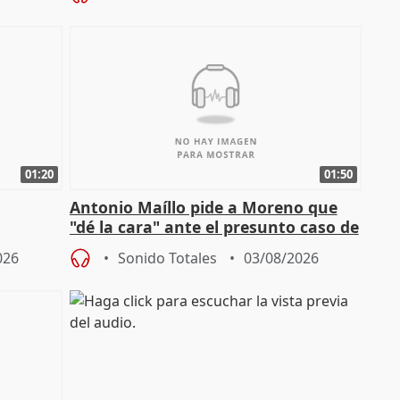
01:20
01:50
Antonio Maíllo pide a Moreno que
"dé la cara" ante el presunto caso de
endas de
acoso del CEO de ADM
026
Sonido Totales
03/08/2026