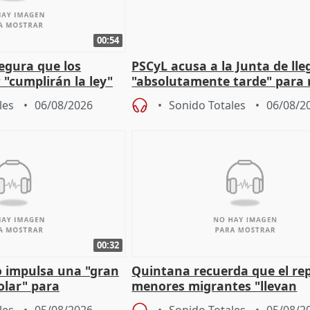
00:54
egura que los
PSCyL acusa a la Junta de lle
 "cumplirán la ley"
"absolutamente tarde" para 
es migrantes
problemas como Newcastle
les
06/08/2026
Sonido Totales
06/08/2
00:32
 impulsa una "gran
Quintana recuerda que el re
olar" para
menores migrantes "llevan
aportación del Gobierno" cen