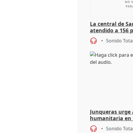
La central de Sa
atendido a 156 
situación de ca
Sonido Tota
de Calor
Junqueras urge a
humanitaria en 
responsabilidad 
Sonido Tota