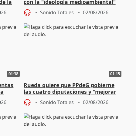
de la
con la "ideología medioambiental"
para regenerar las playas
026
Sonido Totales
02/08/2026
01:38
01:15
entas
Rueda quiere que PPdeG gobierne
na
las cuatro diputaciones y "mejorar
en concejales" en ciudades
026
Sonido Totales
02/08/2026