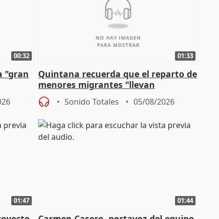
00:32
01:33
a "gran
Quintana recuerda que el reparto de
menores migrantes "llevan
aportación del Gobierno" central
026
Sonido Totales
05/08/2026
01:47
01:44
royecto
Carmen Casero, portavoz del equipo