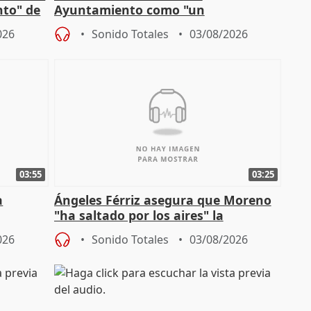
nto" de
Ayuntamiento como "un
especulador más" sobre viviendas de
026
Sonido Totales
03/08/2026
Jiménez Becerril
03:55
03:25
a
Ángeles Férriz asegura que Moreno
"ha saltado por los aires" la
Campaña
negociación tras acuerdo con SMA
026
Sonido Totales
03/08/2026