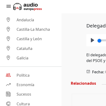
Andalucía
Delegado
Castilla-La Mancha
Castilla y León
Play
Cataluña
El delegad
Galicia
del PSOE y
Fecha:
Política
Relacionados
Economía
Sucesos
Cultura