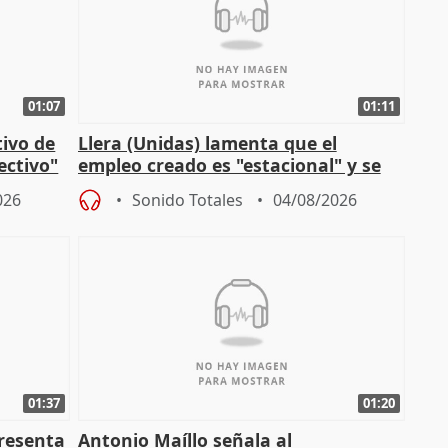
01:07
01:11
tivo de
Llera (Unidas) lamenta que el
lectivo"
empleo creado es "estacional" y se
"esfumará" al acabar el verano
026
Sonido Totales
04/08/2026
01:37
01:20
presenta
Antonio Maíllo señala al