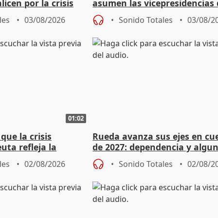
licen por la crisis
asumen las vicepresidencias 
Diputación de Valladolid
les
03/08/2026
Sonido Totales
03/08/2
01:02
ue la crisis
Rueda avanza sus ejes en cu
uta refleja la
de 2027: dependencia y algu
dad" del Gobierno
rebaja fiscal más en vivienda
les
02/08/2026
Sonido Totales
02/08/2