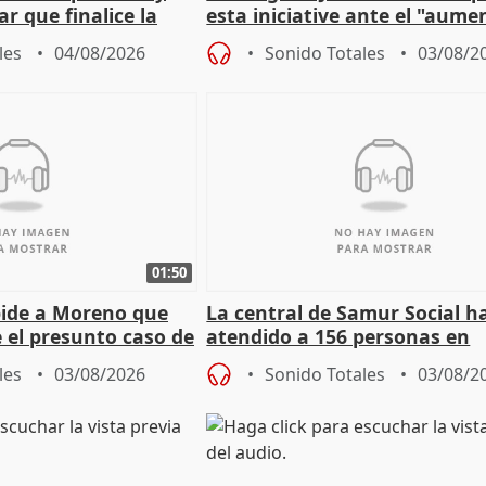
r que finalice la
esta iniciative ante el "aume
l incendio
personas sin hogar en Madri
les
04/08/2026
Sonido Totales
03/08/2
01:50
pide a Moreno que
La central de Samur Social h
e el presunto caso de
atendido a 156 personas en
de ADM
situación de calle durante 
les
03/08/2026
Sonido Totales
03/08/2
de Calor