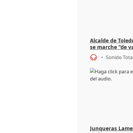
Alcalde de Toled
se marche "de v
de la crisis migr
Sonido Tota
Junqueras Lame