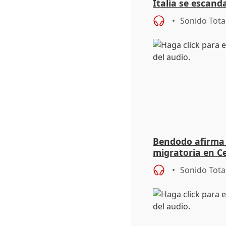
Italia se escanda
migratoria
Sonido Tota
Bendodo afirma q
migratoria en Ce
"extrema debili
Sonido Tota