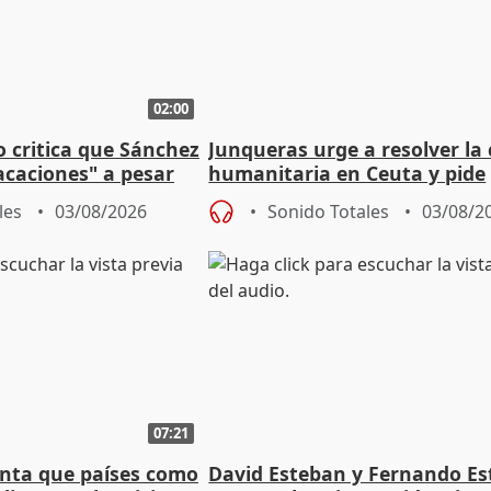
02:00
o critica que Sánchez
Junqueras urge a resolver la c
acaciones" a pesar
humanitaria en Ceuta y pide
atoria
responsabilidad a la UE
les
03/08/2026
Sonido Totales
03/08/2
07:21
nta que países como
David Esteban y Fernando E