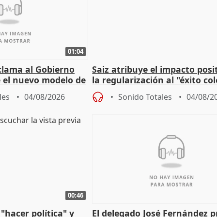
01:04
lama al Gobierno
Saiz atribuye el impacto posi
 el nuevo modelo de
la regularización al "éxito co
del Gobierno
les
04/08/2026
Sonido Totales
04/08/2
00:46
"hacer política" y
El delegado José Fernández 