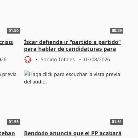
01:50
00:29
risis
Íscar defiende ir "partido a partido"
para hablar de candidaturas para
2027
026
Sonido Totales
03/08/2026
01:55
01:51
steban
Bendodo anuncia que el PP acabará