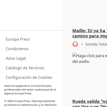
Maíllo: IU ya ha
camino para imp
Europa Press
unitarios para l
Sonido Tota
Contáctenos
Aviso Legal
Catálogo de Servicios
Configuración de Cookies
www.europapress.tv
es el portal para
profesionales del sector audiovisual de la
Agencia Europa Press.
Rueda valida "n
© 2026 Europa Press. Está expresamente
prohibida la redistribución y la redifusión
con Vox y ve "ló