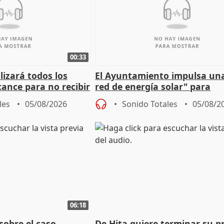
00:33
izará todos los
El Ayuntamiento impulsa un
cance para no recibir
red de energía solar" para
grantes
autoconsumo
les
05/08/2026
Sonido Totales
05/08/2
06:18
sobre el caso
De Hita quiere terminar su p