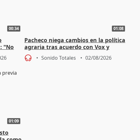
00:34
01:08
o
Pacheco niega cambios en la política
n: "No
agraria tras acuerdo con Vox y
"
asegura defensa del sector
026
Sonido Totales
02/08/2026
01:09
sto
nda como