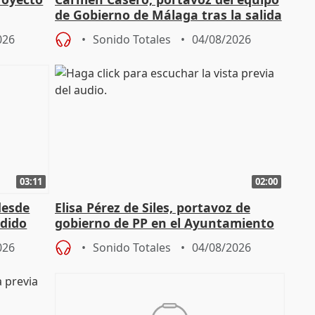
de Gobierno de Málaga tras la salida
de Pérez de Siles
026
Sonido Totales
04/08/2026
03:11
02:00
desde
Elisa Pérez de Siles, portavoz de
edido
gobierno de PP en el Ayuntamiento
de Málaga, deja la política
026
Sonido Totales
04/08/2026