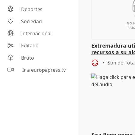
Deportes
Sociedad
Internacional
Extremadura util
Editado
recursos a su al
Bruto
más menores mi
Sonido Tota
Ir a europapress.tv
Sira Rego opina 