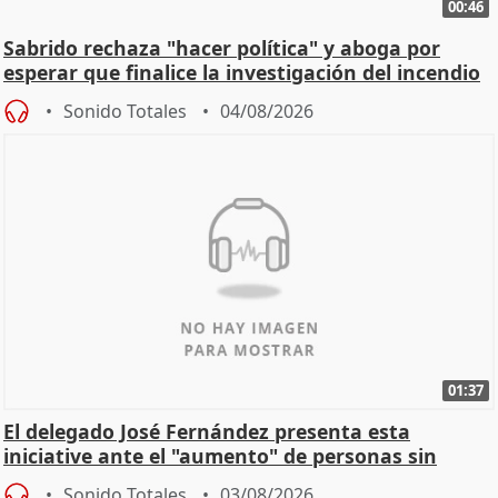
00:46
Sabrido rechaza "hacer política" y aboga por
esperar que finalice la investigación del incendio
Sonido Totales
04/08/2026
01:37
El delegado José Fernández presenta esta
iniciative ante el "aumento" de personas sin
hogar en Madri
Sonido Totales
03/08/2026