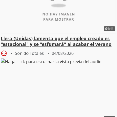
01:11
Llera (Unidas) lamenta que el empleo creado es
"estacional" y se "esfumará" al acabar el verano
Sonido Totales
04/08/2026