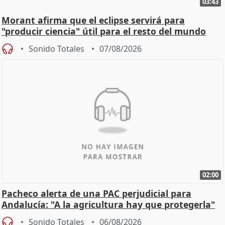
03:43
Morant afirma que el eclipse servirá para
"producir ciencia" útil para el resto del mundo
Sonido Totales
07/08/2026
02:00
Pacheco alerta de una PAC perjudicial para
Andalucía: "A la agricultura hay que protegerla"
Sonido Totales
06/08/2026