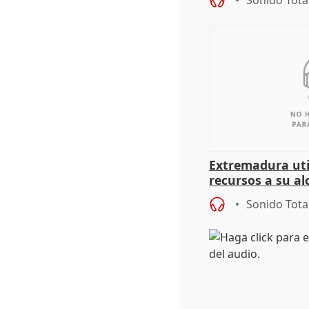
Sonido Tota
Extremadura util
recursos a su al
más menores mi
Sonido Tota