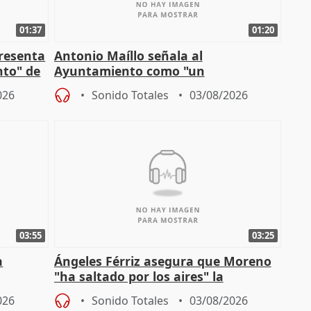
01:37
01:20
presenta
Antonio Maíllo señala al
nto" de
Ayuntamiento como "un
especulador más" sobre viviendas de
026
Sonido Totales
03/08/2026
Jiménez Becerril
03:55
03:25
a
Ángeles Férriz asegura que Moreno
"ha saltado por los aires" la
Campaña
negociación tras acuerdo con SMA
026
Sonido Totales
03/08/2026