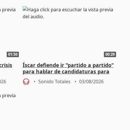
01:50
00:29
risis
Íscar defiende ir "partido a partido"
para hablar de candidaturas para
2027
026
Sonido Totales
03/08/2026