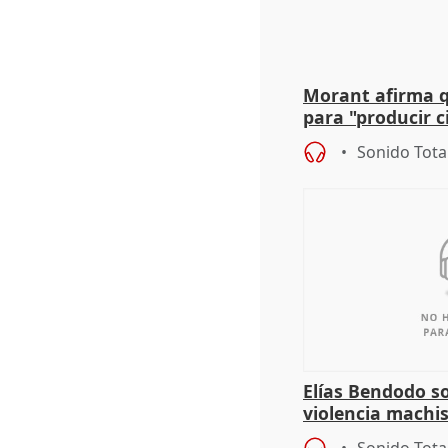
Morant afirma qu
para "producir ci
resto del mundo
Sonido Tota
Elías Bendodo s
violencia machi