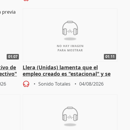
01:07
01:11
tivo de
Llera (Unidas) lamenta que el
lectivo"
empleo creado es "estacional" y se
"esfumará" al acabar el verano
026
Sonido Totales
04/08/2026