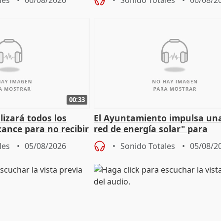
les
06/08/2026
Sonido Totales
06/08/2
00:33
izará todos los
El Ayuntamiento impulsa un
cance para no recibir
red de energía solar" para
grantes
autoconsumo
les
05/08/2026
Sonido Totales
05/08/2