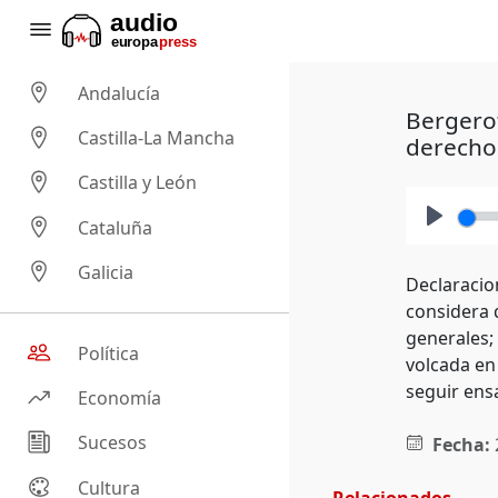
Andalucía
Bergerot
Castilla-La Mancha
derecho
Castilla y León
Cataluña
Play
Galicia
Declaracio
considera 
generales;
Política
volcada en
seguir ens
Economía
Sucesos
Fecha:
Cultura