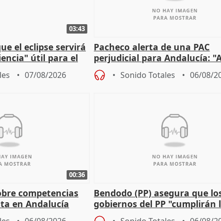
03:43
e el eclipse servirá
Pacheco alerta de una PAC
encia" útil para el
perjudicial para Andalucía: "A
agricultura hay que proteger
les
07/08/2026
Sonido Totales
06/08/2
00:36
obre competencias
Bendodo (PP) asegura que lo
sta en Andalucía
gobiernos del PP "cumplirán l
sobre los menores migrantes