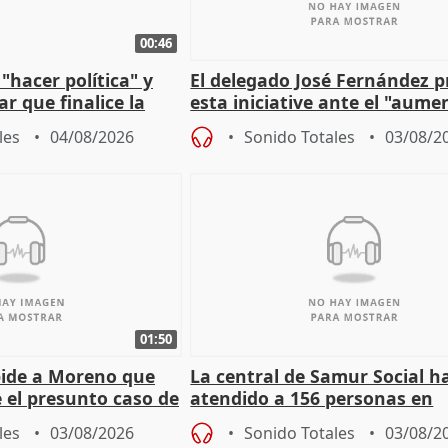
00:46
"hacer política" y
El delegado José Fernández 
r que finalice la
esta iniciative ante el "aume
l incendio
personas sin hogar en Madri
les
04/08/2026
Sonido Totales
03/08/2
01:50
pide a Moreno que
La central de Samur Social h
e el presunto caso de
atendido a 156 personas en
de ADM
situación de calle durante 
les
03/08/2026
Sonido Totales
03/08/2
de Calor