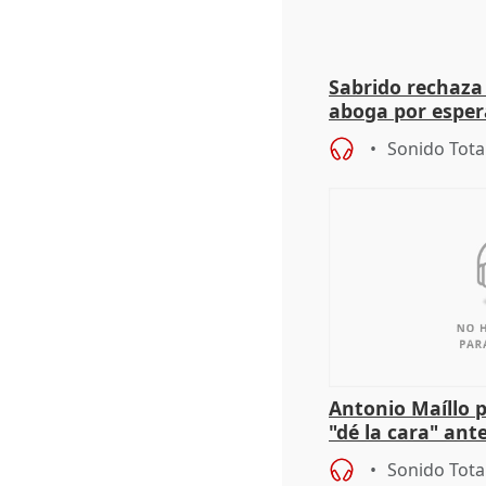
Sabrido rechaza 
aboga por espera
investigación de
Sonido Tota
Antonio Maíllo 
"dé la cara" ant
acoso del CEO 
Sonido Tota