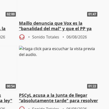
02:00
01:47
Maíllo denuncia que Vox es la
 la
"banalidad del mal" y que el PP ya
la"
asume todas sus tesis
026
Sonido Totales
06/08/2026
00:54
01:22
s
PSCyL acusa a la Junta de llegar
a ley"
"absolutamente tarde" para resolver
problemas como Newcastle