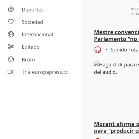
Deportes
Sociedad
Mestre convenci
Internacional
Parlamento "no 
defiende "estabi
Editado
Sonido Tota
Vox
Bruto
Ir a europapress.tv
Morant afirma qu
para "producir ci
resto del mundo