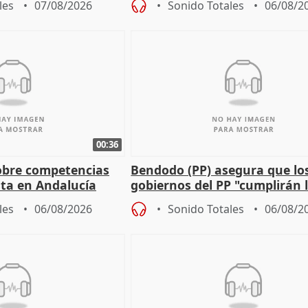
les
07/08/2026
Sonido Totales
06/08/2
00:36
obre competencias
Bendodo (PP) asegura que lo
sta en Andalucía
gobiernos del PP "cumplirán l
sobre los menores migrantes
les
06/08/2026
Sonido Totales
06/08/2