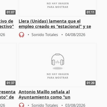
01:07
01:11
tivo de
Llera (Unidas) lamenta que el
lectivo"
empleo creado es "estacional" y se
"esfumará" al acabar el verano
026
Sonido Totales
04/08/2026
01:37
01:20
presenta
Antonio Maíllo señala al
nto" de
Ayuntamiento como "un
especulador más" sobre viviendas de
026
Sonido Totales
03/08/2026