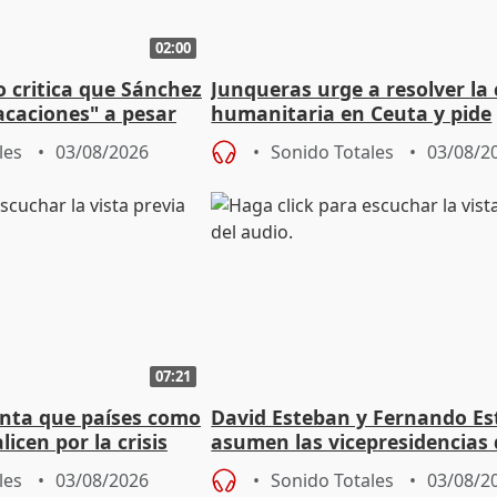
02:00
o critica que Sánchez
Junqueras urge a resolver la c
acaciones" a pesar
humanitaria en Ceuta y pide
atoria
responsabilidad a la UE
les
03/08/2026
Sonido Totales
03/08/2
07:21
nta que países como
David Esteban y Fernando E
licen por la crisis
asumen las vicepresidencias 
Diputación de Valladolid
les
03/08/2026
Sonido Totales
03/08/2