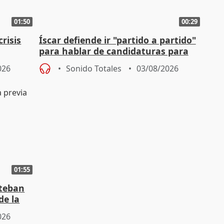
01:50
00:29
risis
Íscar defiende ir "partido a partido"
para hablar de candidaturas para
2027
026
Sonido Totales
03/08/2026
01:55
steban
de la
026