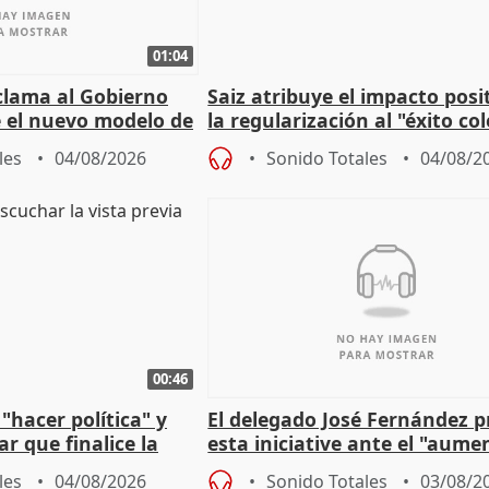
01:04
lama al Gobierno
Saiz atribuye el impacto posi
 el nuevo modelo de
la regularización al "éxito co
del Gobierno
les
04/08/2026
Sonido Totales
04/08/2
00:46
"hacer política" y
El delegado José Fernández 
r que finalice la
esta iniciative ante el "aume
l incendio
personas sin hogar en Madri
les
04/08/2026
Sonido Totales
03/08/2