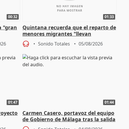
00:32
01:33
a "gran
Quintana recuerda que el reparto de
menores migrantes "llevan
aportación del Gobierno" central
026
Sonido Totales
05/08/2026
01:47
01:44
royecto
Carmen Casero, portavoz del equipo
de Gobierno de Málaga tras la salida
de Pérez de Siles