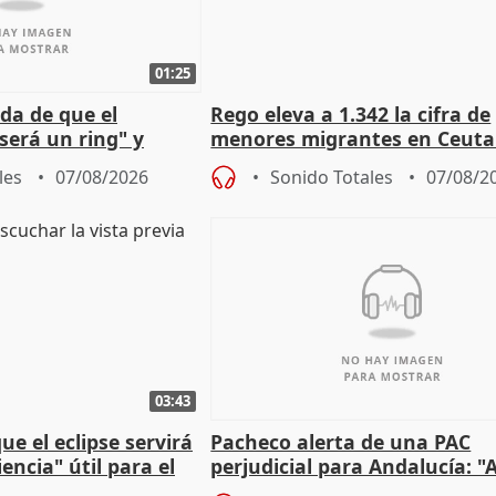
01:25
da de que el
Rego eleva a 1.342 la cifra de
será un ring" y
menores migrantes en Ceuta 
lidad" del pacto con
entrada masiva
les
07/08/2026
Sonido Totales
07/08/2
03:43
e el eclipse servirá
Pacheco alerta de una PAC
encia" útil para el
perjudicial para Andalucía: "A
agricultura hay que proteger