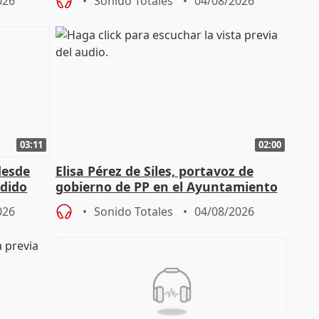
026
Sonido Totales
04/08/2026
03:11
02:00
desde
Elisa Pérez de Siles, portavoz de
edido
gobierno de PP en el Ayuntamiento
de Málaga, deja la política
026
Sonido Totales
04/08/2026