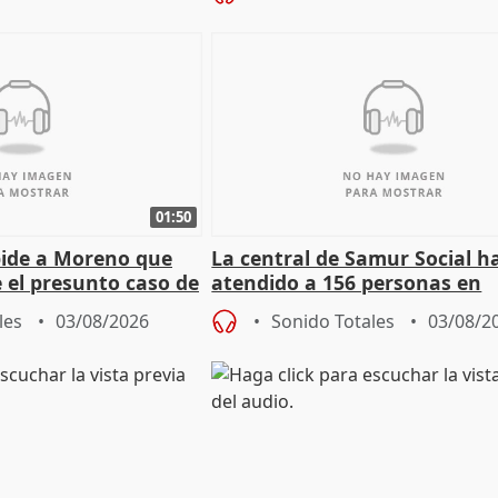
01:50
pide a Moreno que
La central de Samur Social h
e el presunto caso de
atendido a 156 personas en
de ADM
situación de calle durante 
les
03/08/2026
Sonido Totales
03/08/2
de Calor