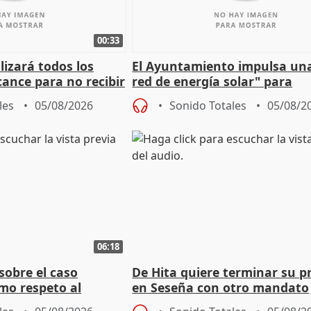
00:33
izará todos los
El Ayuntamiento impulsa un
cance para no recibir
red de energía solar" para
grantes
autoconsumo
les
05/08/2026
Sonido Totales
05/08/2
06:18
sobre el caso
De Hita quiere terminar su p
mo respeto al
en Seseña con otro mandato