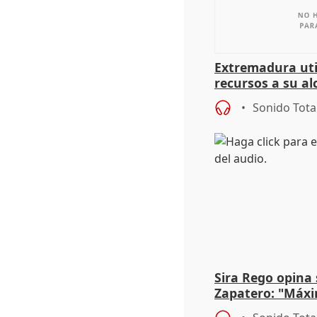
Extremadura util
recursos a su al
más menores mi
Sonido Tota
Sira Rego opina 
Zapatero: "Máxi
proceso judicial"