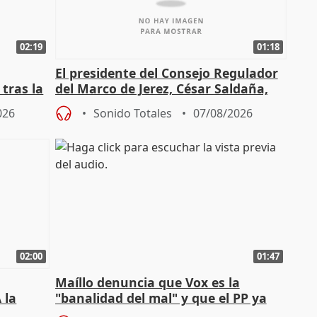
02:19
01:18
El presidente del Consejo Regulador
tras la
del Marco de Jerez, César Saldaña,
sobre exportaciones
026
Sonido Totales
07/08/2026
02:00
01:47
Maíllo denuncia que Vox es la
 la
"banalidad del mal" y que el PP ya
la"
asume todas sus tesis