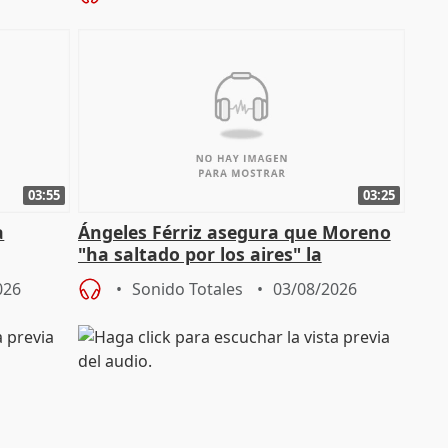
Jiménez Becerril
03:55
03:25
a
Ángeles Férriz asegura que Moreno
"ha saltado por los aires" la
Campaña
negociación tras acuerdo con SMA
026
Sonido Totales
03/08/2026