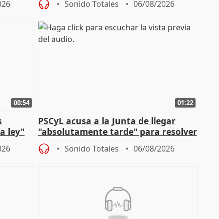
026
Sonido Totales
06/08/2026
00:54
01:22
s
PSCyL acusa a la Junta de llegar
a ley"
"absolutamente tarde" para resolver
problemas como Newcastle
026
Sonido Totales
06/08/2026