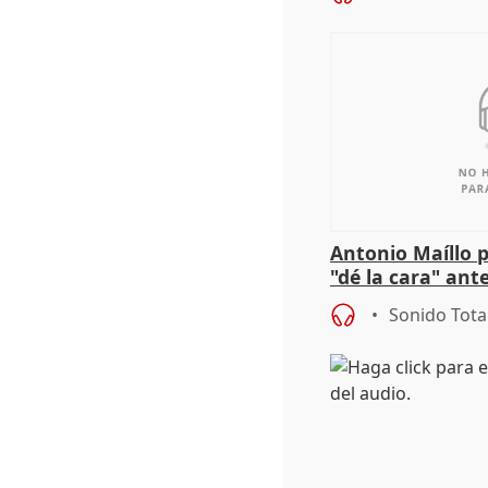
Antonio Maíllo 
"dé la cara" ant
acoso del CEO 
Sonido Tota