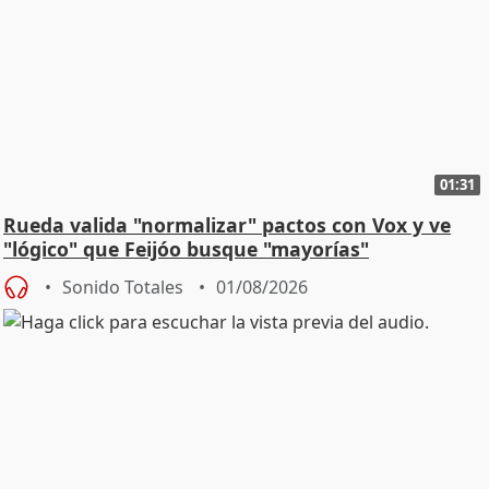
01:31
Rueda valida "normalizar" pactos con Vox y ve
"lógico" que Feijóo busque "mayorías"
Sonido Totales
01/08/2026