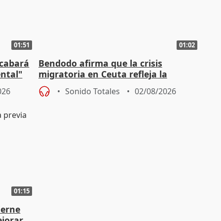
01:51
01:02
acabará
Bendodo afirma que la crisis
ntal"
migratoria en Ceuta refleja la
"extrema debilidad" del Gobierno
026
Sonido Totales
02/08/2026
01:15
ierne
ejorar