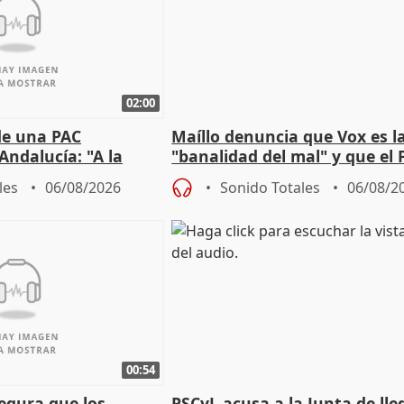
02:00
de una PAC
Maíllo denuncia que Vox es l
Andalucía: "A la
"banalidad del mal" y que el 
 que protegerla"
asume todas sus tesis
les
06/08/2026
Sonido Totales
06/08/2
00:54
egura que los
PSCyL acusa a la Junta de lle