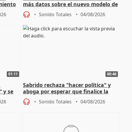
miento
más datos sobre el nuevo modelo de
financiación
026
Sonido Totales
04/08/2026
01:11
00:46
l
Sabrido rechaza "hacer política" y
" y se
aboga por esperar que finalice la
no
investigación del incendio
026
Sonido Totales
04/08/2026