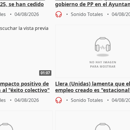
25, se han cedido
gobierno de PP en el Ayunta
r nacimiento
de Málaga, deja la política
les
04/08/2026
Sonido Totales
04/08/2
01:07
 impacto positivo de
Llera (Unidas) lamenta que e
 al "éxito colectivo"
empleo creado es "estacional
"esfumará" al acabar el vera
les
04/08/2026
Sonido Totales
04/08/2