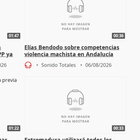
01:47
00:36
a
Elías Bendodo sobre competencias
PP ya
violencia machista en Andalucía
026
Sonido Totales
06/08/2026
01:22
00:33
gar
Extremadura utilizará todos los