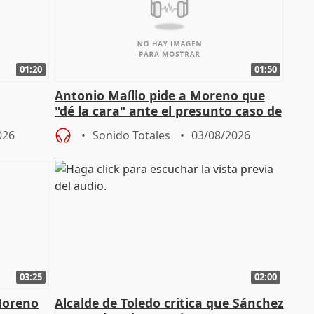
01:20
01:50
Antonio Maíllo pide a Moreno que
"dé la cara" ante el presunto caso de
endas de
acoso del CEO de ADM
026
Sonido Totales
03/08/2026
03:25
02:00
Moreno
Alcalde de Toledo critica que Sánchez