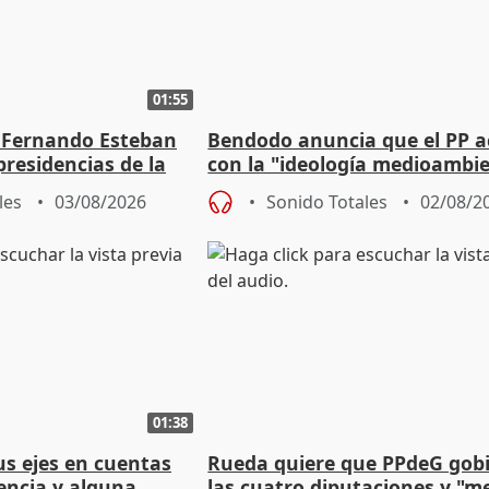
01:55
 Fernando Esteban
Bendodo anuncia que el PP 
residencias de la
con la "ideología medioambie
lladolid
para regenerar las playas
les
03/08/2026
Sonido Totales
02/08/2
01:38
s ejes en cuentas
Rueda quiere que PPdeG gob
encia y alguna
las cuatro diputaciones y "m