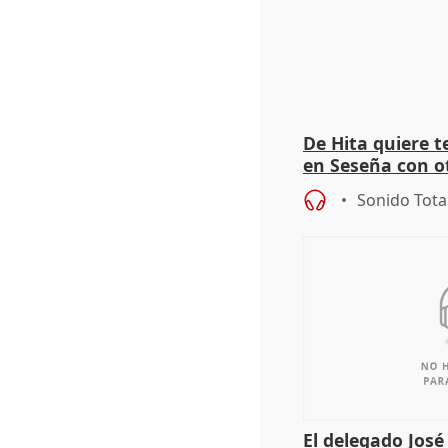
De Hita quiere 
en Seseña con 
Sonido Tota
El delegado Jos