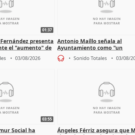
01:37
é Fernández presenta
Antonio Maíllo señala al
ante el "aumento" de
Ayuntamiento como "un
gar en Madri
especulador más" sobre vivi
les
03/08/2026
Sonido Totales
03/08/2
Jiménez Becerril
03:55
mur Social ha
Ángeles Férriz asegura que 