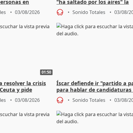
personas en
"ha saltado por los aires" la
lle durante Campaña
negociación tras acuerdo co
les
03/08/2026
Sonido Totales
03/08/2
01:50
 resolver la crisis
Íscar defiende ir "partido a p
Ceuta y pide
para hablar de candidaturas
a la UE
2027
les
03/08/2026
Sonido Totales
03/08/2