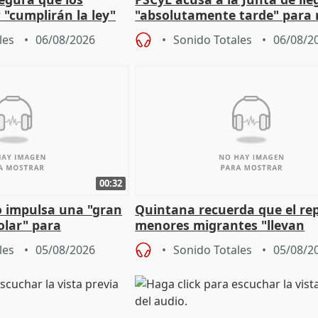
 "cumplirán la ley"
"absolutamente tarde" para 
es migrantes
problemas como Newcastle
les
06/08/2026
Sonido Totales
06/08/2
00:32
 impulsa una "gran
Quintana recuerda que el re
olar" para
menores migrantes "llevan
aportación del Gobierno" cen
les
05/08/2026
Sonido Totales
05/08/2