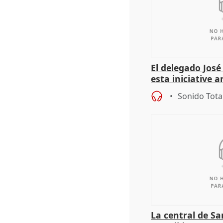
El delegado Jos
esta iniciative 
personas sin ho
Sonido Tota
La central de Sa