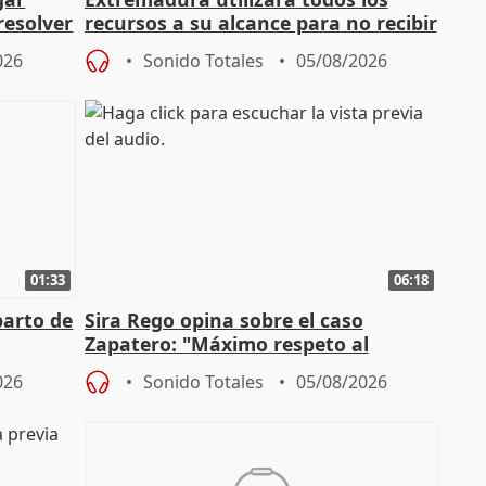
resolver
recursos a su alcance para no recibir
más menores migrantes
026
Sonido Totales
05/08/2026
01:33
06:18
parto de
Sira Rego opina sobre el caso
Zapatero: "Máximo respeto al
tral
proceso judicial"
026
Sonido Totales
05/08/2026