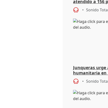
atendido a 156 
situación de ca
Sonido Tota
de Calor
Junqueras urge a
humanitaria en 
responsabilidad 
Sonido Tota