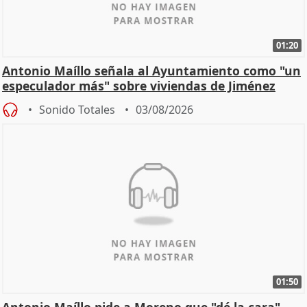
01:20
Antonio Maíllo señala al Ayuntamiento como "un
especulador más" sobre viviendas de Jiménez
Becerril
Sonido Totales
03/08/2026
01:50
Antonio Maíllo pide a Moreno que "dé la cara"