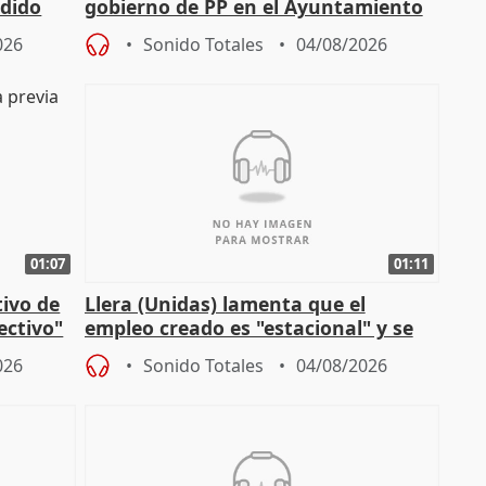
edido
gobierno de PP en el Ayuntamiento
de Málaga, deja la política
026
Sonido Totales
04/08/2026
01:07
01:11
tivo de
Llera (Unidas) lamenta que el
lectivo"
empleo creado es "estacional" y se
"esfumará" al acabar el verano
026
Sonido Totales
04/08/2026