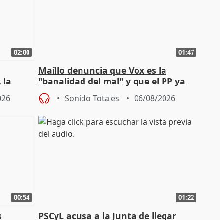
02:00
01:47
Maíllo denuncia que Vox es la
 la
"banalidad del mal" y que el PP ya
la"
asume todas sus tesis
026
Sonido Totales
06/08/2026
00:54
01:22
s
PSCyL acusa a la Junta de llegar