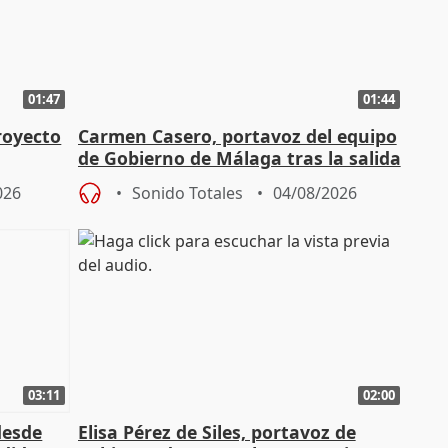
01:47
01:44
royecto
Carmen Casero, portavoz del equipo
de Gobierno de Málaga tras la salida
de Pérez de Siles
026
Sonido Totales
04/08/2026
03:11
02:00
desde
Elisa Pérez de Siles, portavoz de