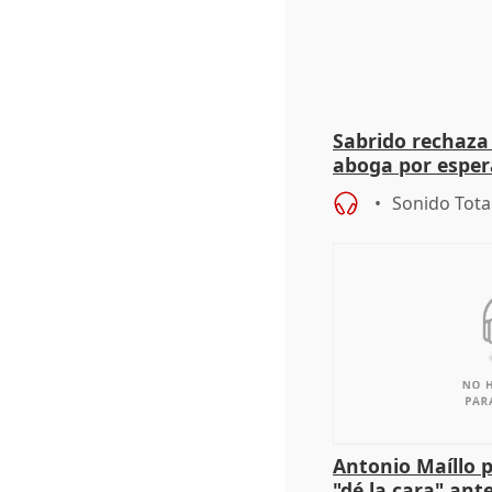
Sabrido rechaza 
aboga por espera
investigación de
Sonido Tota
Antonio Maíllo 
"dé la cara" ant