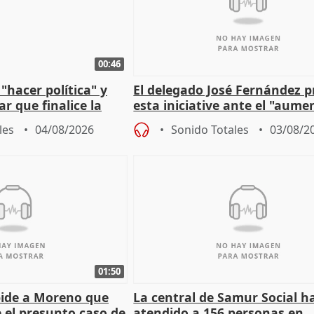
00:46
"hacer política" y
El delegado José Fernández 
r que finalice la
esta iniciative ante el "aume
l incendio
personas sin hogar en Madri
les
04/08/2026
Sonido Totales
03/08/2
01:50
pide a Moreno que
La central de Samur Social h
e el presunto caso de
atendido a 156 personas en