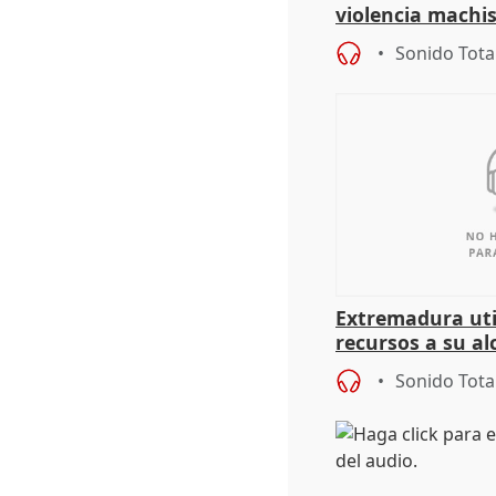
violencia machi
Sonido Tota
Extremadura util
recursos a su al
más menores mi
Sonido Tota