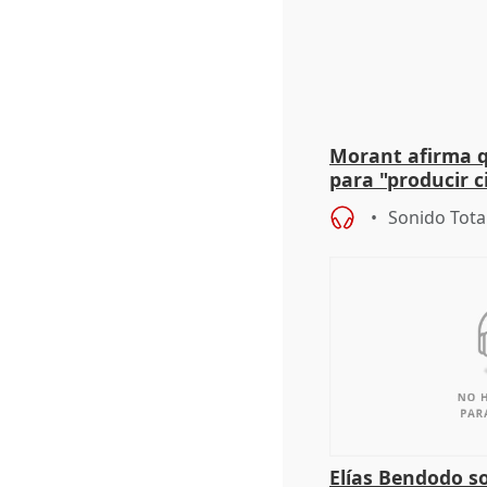
Morant afirma qu
para "producir ci
resto del mundo
Sonido Tota
Elías Bendodo s