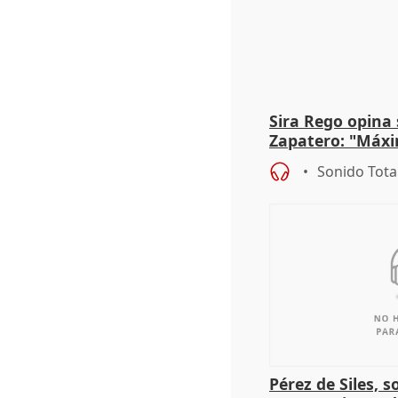
Sira Rego opina 
Zapatero: "Máxi
proceso judicial"
Sonido Tota
Pérez de Siles, 