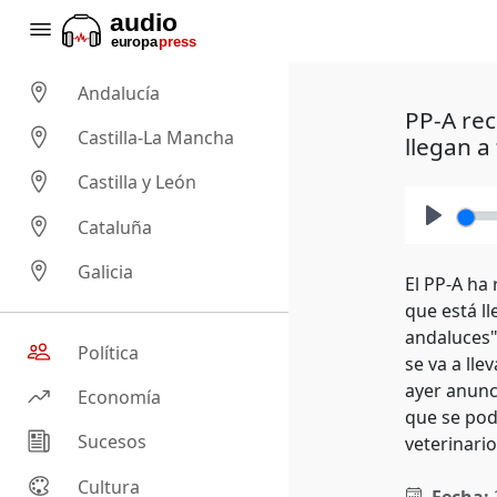
Andalucía
PP-A rec
Castilla-La Mancha
llegan a 
Castilla y León
Cataluña
Play
Galicia
El PP-A ha 
que está l
andaluces"
Política
se va a ll
ayer anunc
Economía
que se pod
Sucesos
veterinari
Cultura