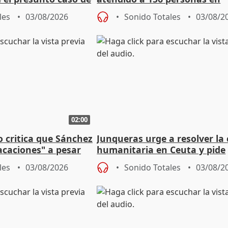
de ADM
situación de calle durante 
les
03/08/2026
Sonido Totales
03/08/2
de Calor
02:00
o critica que Sánchez
Junqueras urge a resolver la c
acaciones" a pesar
humanitaria en Ceuta y pide
atoria
responsabilidad a la UE
les
03/08/2026
Sonido Totales
03/08/2