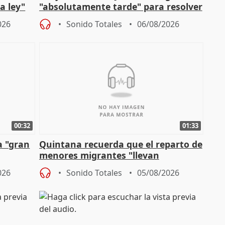
a ley"
"absolutamente tarde" para resolver
problemas como Newcastle
026
Sonido Totales
06/08/2026
00:32
01:33
a "gran
Quintana recuerda que el reparto de
menores migrantes "llevan
aportación del Gobierno" central
026
Sonido Totales
05/08/2026