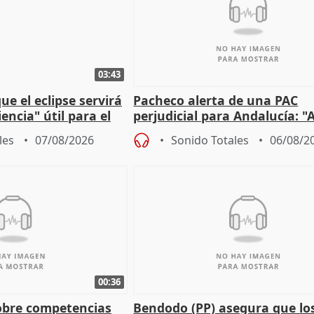
03:43
e el eclipse servirá
Pacheco alerta de una PAC
encia" útil para el
perjudicial para Andalucía: "A
agricultura hay que proteger
les
07/08/2026
Sonido Totales
06/08/2
00:36
obre competencias
Bendodo (PP) asegura que lo