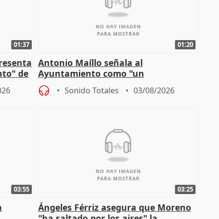
01:37
01:20
presenta
Antonio Maíllo señala al
nto" de
Ayuntamiento como "un
especulador más" sobre viviendas de
026
Sonido Totales
03/08/2026
Jiménez Becerril
03:55
03:25
a
Ángeles Férriz asegura que Moreno
"ha saltado por los aires" la