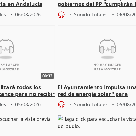
sta en Andalucía
gobiernos del PP "cumplirán l
sobre los menores migrantes
les
06/08/2026
Sonido Totales
06/08/2
00:33
izará todos los
El Ayuntamiento impulsa un
cance para no recibir
red de energía solar" para
grantes
autoconsumo
les
05/08/2026
Sonido Totales
05/08/2