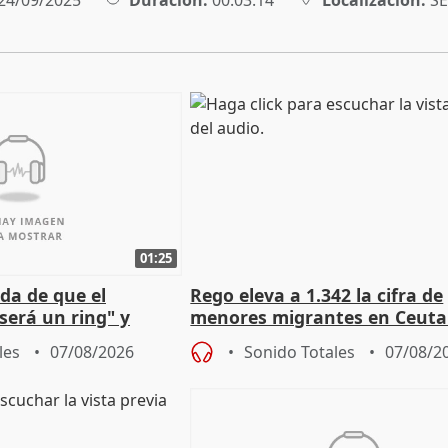
24/09/2025
Duración:
00:03:14
Localización:
SE
01:25
da de que el
Rego eleva a 1.342 la cifra de
será un ring" y
menores migrantes en Ceuta 
lidad" del pacto con
entrada masiva
les
07/08/2026
Sonido Totales
07/08/2