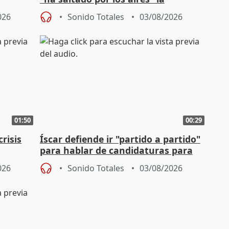
Campaña
negociación tras acuerdo con SMA
026
Sonido Totales
03/08/2026
01:50
00:29
risis
Íscar defiende ir "partido a partido"
para hablar de candidaturas para
2027
026
Sonido Totales
03/08/2026