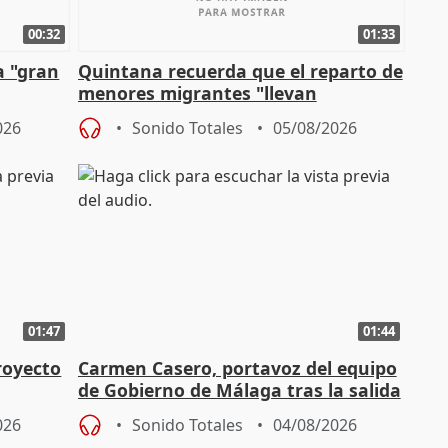
00:32
01:33
a "gran
Quintana recuerda que el reparto de
menores migrantes "llevan
aportación del Gobierno" central
026
Sonido Totales
05/08/2026
01:47
01:44
royecto
Carmen Casero, portavoz del equipo
de Gobierno de Málaga tras la salida
de Pérez de Siles
026
Sonido Totales
04/08/2026