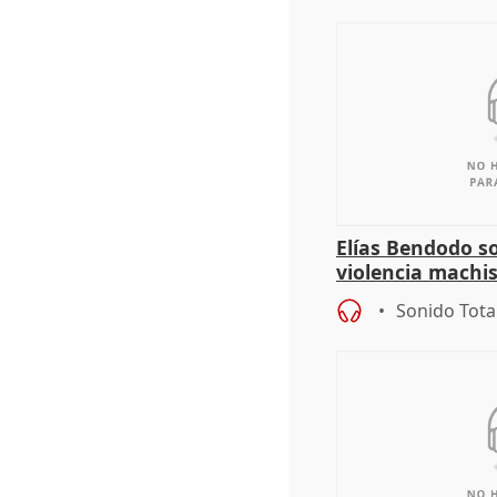
Elías Bendodo s
violencia machi
Sonido Tota