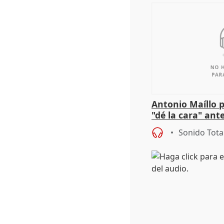
Antonio Maíllo 
"dé la cara" ant
acoso del CEO 
Sonido Tota