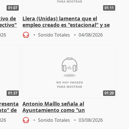
01:07
01:11
tivo de
Llera (Unidas) lamenta que el
lectivo"
empleo creado es "estacional" y se
"esfumará" al acabar el verano
026
Sonido Totales
04/08/2026
01:37
01:20
presenta
Antonio Maíllo señala al
nto" de
Ayuntamiento como "un
especulador más" sobre viviendas de
026
Sonido Totales
03/08/2026
Jiménez Becerril