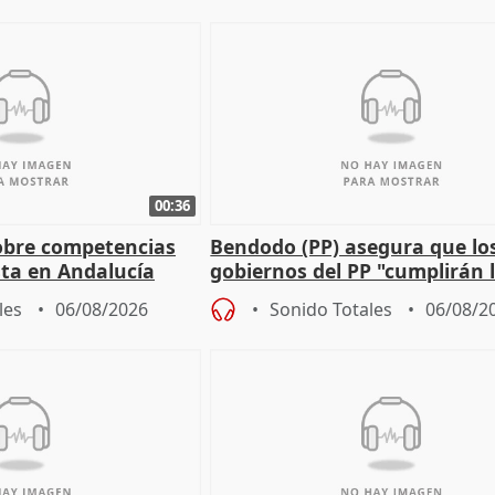
00:36
obre competencias
Bendodo (PP) asegura que lo
sta en Andalucía
gobiernos del PP "cumplirán l
sobre los menores migrantes
les
06/08/2026
Sonido Totales
06/08/2