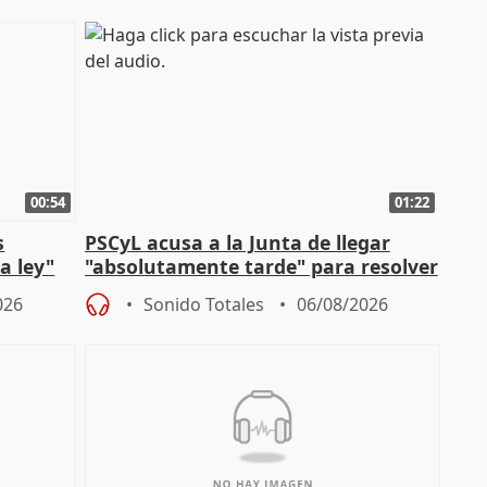
00:54
01:22
s
PSCyL acusa a la Junta de llegar
a ley"
"absolutamente tarde" para resolver
problemas como Newcastle
026
Sonido Totales
06/08/2026