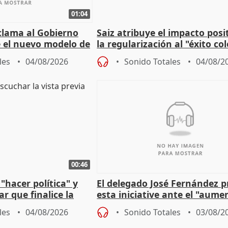
01:04
lama al Gobierno
Saiz atribuye el impacto posi
 el nuevo modelo de
la regularización al "éxito co
del Gobierno
les
04/08/2026
Sonido Totales
04/08/2
00:46
"hacer política" y
El delegado José Fernández 
r que finalice la
esta iniciative ante el "aume
l incendio
personas sin hogar en Madri
les
04/08/2026
Sonido Totales
03/08/2