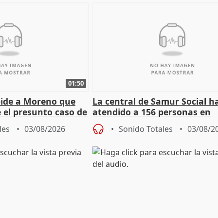
01:50
pide a Moreno que
La central de Samur Social h
e el presunto caso de
atendido a 156 personas en
de ADM
situación de calle durante 
les
03/08/2026
Sonido Totales
03/08/2
de Calor