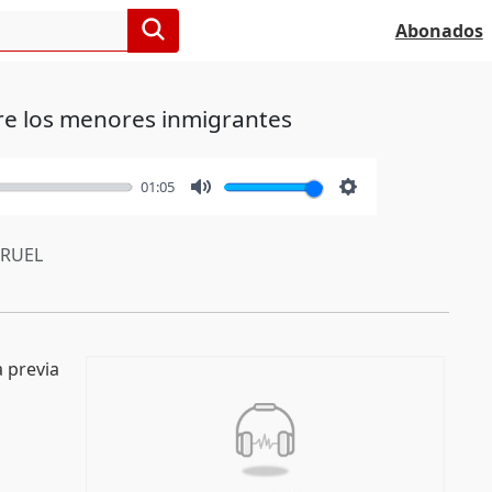
Abonados
bre los menores inmigrantes
01:05
Mute
Settings
RUEL