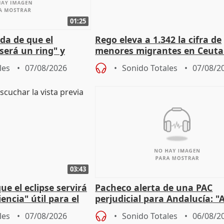
01:25
da de que el
Rego eleva a 1.342 la cifra de
será un ring" y
menores migrantes en Ceuta 
lidad" del pacto con
entrada masiva
les
07/08/2026
Sonido Totales
07/08/2
03:43
e el eclipse servirá
Pacheco alerta de una PAC
encia" útil para el
perjudicial para Andalucía: "A
agricultura hay que proteger
les
07/08/2026
Sonido Totales
06/08/2