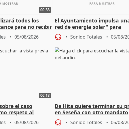
00:33
izará todos los
El Ayuntamiento impulsa un
cance para no recibir
red de energía solar" para
grantes
autoconsumo
les
05/08/2026
Sonido Totales
05/08/2
06:18
sobre el caso
De Hita quiere terminar su p
mo respeto al
en Seseña con otro mandato
les
05/08/2026
Sonido Totales
05/08/2