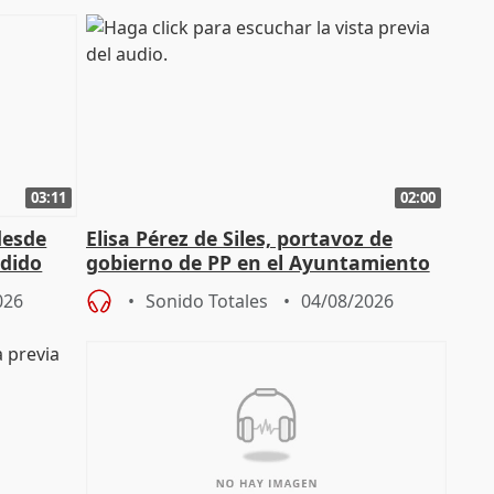
03:11
02:00
desde
Elisa Pérez de Siles, portavoz de
edido
gobierno de PP en el Ayuntamiento
de Málaga, deja la política
026
Sonido Totales
04/08/2026