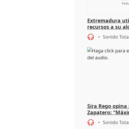
Extremadura util
recursos a su al
más menores mi
Sonido Tota
Sira Rego opina 
Zapatero: "Máxi
proceso judicial"
Sonido Tota