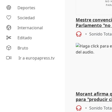
Deportes
Sociedad
Mestre convenci
Parlamento "no 
Internacional
defiende "estabi
Sonido Tota
Vox
Editado
Bruto
Ir a europapress.tv
Morant afirma qu
para "producir ci
resto del mundo
Sonido Tota