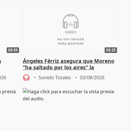
03:55
03:25
a
Ángeles Férriz asegura que Moreno
"ha saltado por los aires" la
Campaña
negociación tras acuerdo con SMA
026
Sonido Totales
03/08/2026