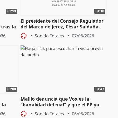
02:19
01:18
El presidente del Consejo Regulador
tras la
del Marco de Jerez, César Saldaña,
sobre exportaciones
026
Sonido Totales
07/08/2026
02:00
01:47
Maíllo denuncia que Vox es la
 la
"banalidad del mal" y que el PP ya
la"
asume todas sus tesis
026
Sonido Totales
06/08/2026