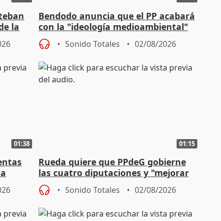
steban
Bendodo anuncia que el PP acabará
de la
con la "ideología medioambiental"
para regenerar las playas
026
Sonido Totales
02/08/2026
01:38
01:15
entas
Rueda quiere que PPdeG gobierne
na
las cuatro diputaciones y "mejorar
en concejales" en ciudades
026
Sonido Totales
02/08/2026