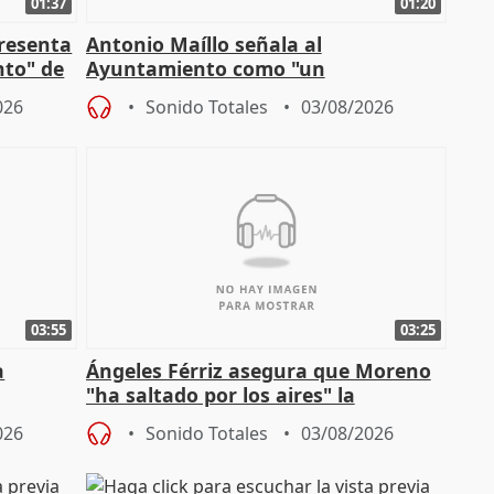
01:37
01:20
presenta
Antonio Maíllo señala al
nto" de
Ayuntamiento como "un
especulador más" sobre viviendas de
026
Sonido Totales
03/08/2026
Jiménez Becerril
03:55
03:25
a
Ángeles Férriz asegura que Moreno
"ha saltado por los aires" la
Campaña
negociación tras acuerdo con SMA
026
Sonido Totales
03/08/2026