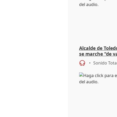
Alcalde de Toled
se marche "de v
de la crisis migr
Sonido Tota