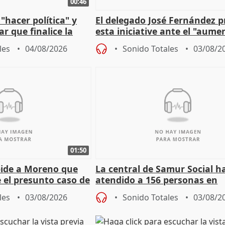
00:46
"hacer política" y
El delegado José Fernández 
r que finalice la
esta iniciative ante el "aume
l incendio
personas sin hogar en Madri
les
04/08/2026
Sonido Totales
03/08/2
01:50
pide a Moreno que
La central de Samur Social h
e el presunto caso de
atendido a 156 personas en
de ADM
situación de calle durante 
les
03/08/2026
Sonido Totales
03/08/2
de Calor