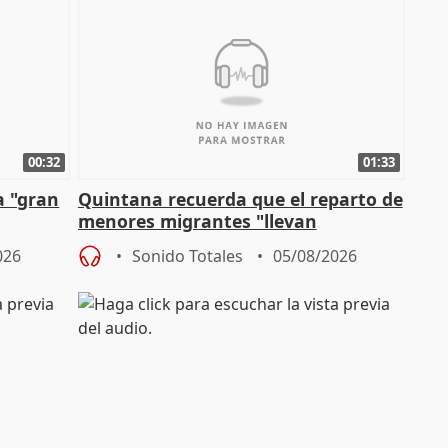
00:32
01:33
a "gran
Quintana recuerda que el reparto de
menores migrantes "llevan
aportación del Gobierno" central
026
Sonido Totales
05/08/2026