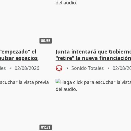
00:55
 "empezado" el
Junta intentará que Gobiern
ulsar espacios
"retire" la nueva financiació
as municipales
puede ser saqueo a las arcas
les
02/08/2026
Sonido Totales
02/08/2
01:31