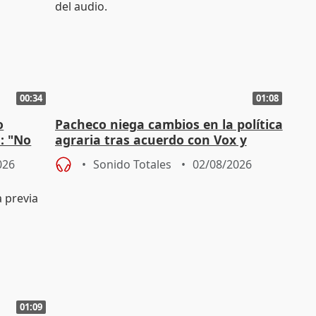
00:34
01:08
o
Pacheco niega cambios en la política
n: "No
agraria tras acuerdo con Vox y
"
asegura defensa del sector
026
Sonido Totales
02/08/2026
01:09