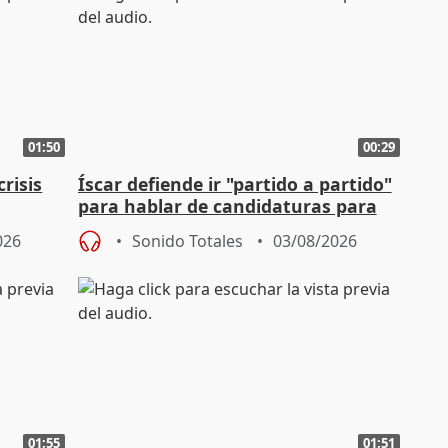
01:50
00:29
risis
Íscar defiende ir "partido a partido"
para hablar de candidaturas para
2027
026
Sonido Totales
03/08/2026
01:55
01:51