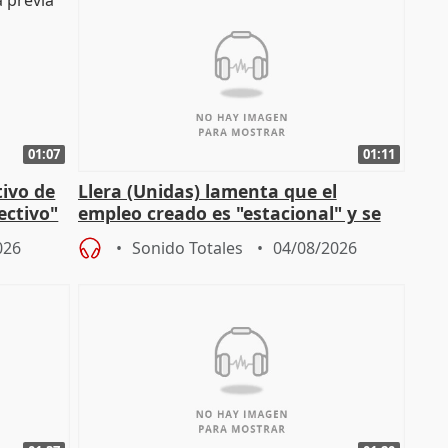
01:07
01:11
tivo de
Llera (Unidas) lamenta que el
lectivo"
empleo creado es "estacional" y se
"esfumará" al acabar el verano
026
Sonido Totales
04/08/2026