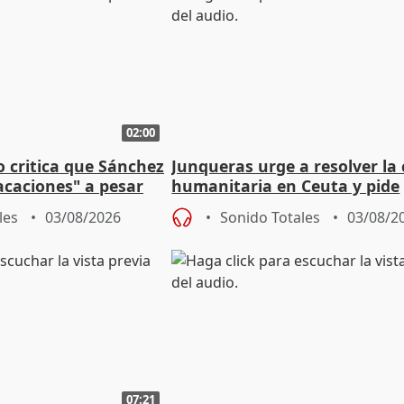
02:00
o critica que Sánchez
Junqueras urge a resolver la c
acaciones" a pesar
humanitaria en Ceuta y pide
atoria
responsabilidad a la UE
les
03/08/2026
Sonido Totales
03/08/2
07:21