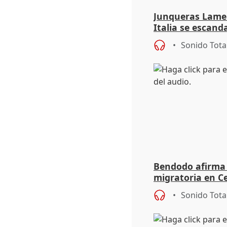
Junqueras Lame
Italia se escanda
migratoria
Sonido Tota
Bendodo afirma q
migratoria en Ce
"extrema debili
Sonido Tota