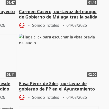
01:47
01:44
royecto
Carmen Casero, portavoz del equipo
de Gobierno de Málaga tras la salida
de Pérez de Siles
026
Sonido Totales
04/08/2026
03:11
02:00
desde
Elisa Pérez de Siles, portavoz de
edido
gobierno de PP en el Ayuntamiento
de Málaga, deja la política
026
Sonido Totales
04/08/2026