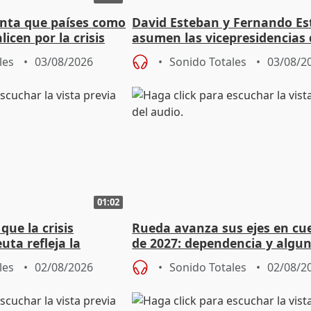
nta que países como
David Esteban y Fernando E
licen por la crisis
asumen las vicepresidencias 
Diputación de Valladolid
les
03/08/2026
Sonido Totales
03/08/2
01:02
ue la crisis
Rueda avanza sus ejes en cu
uta refleja la
de 2027: dependencia y algu
dad" del Gobierno
rebaja fiscal más en vivienda
les
02/08/2026
Sonido Totales
02/08/2