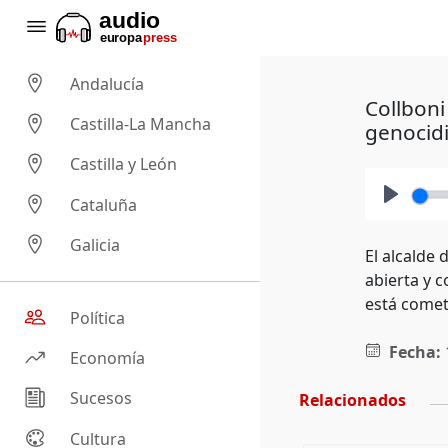
Andalucía
Collboni
Castilla-La Mancha
genocid
Castilla y León
Cataluña
Play
Galicia
El alcalde
abierta y 
está comet
Política
Fecha:
Economía
Sucesos
Relacionados
Cultura