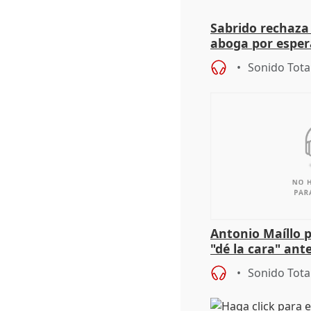
Sabrido rechaza 
aboga por espera
investigación de
Sonido Tota
Antonio Maíllo 
"dé la cara" ant
acoso del CEO 
Sonido Tota