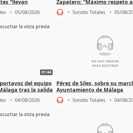
es "llevan
Zapatero: "Máximo respeto a
obierno" central
proceso judicial"
les
05/08/2026
Sonido Totales
05/08/2
01:44
portavoz del equipo
Pérez de Siles, sobre su marc
álaga tras la salida
Ayuntamiento de Málaga
les
04/08/2026
Sonido Totales
04/08/2