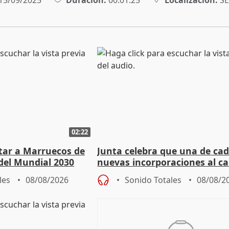
15/09/2025
Duración:
00:01:25
Localización:
SE
02:22
rtar a Marruecos de
Junta celebra que una de cad
del Mundial 2030
nuevas incorporaciones al 
andaluz son mujeres jóvenes
les
08/08/2026
Sonido Totales
08/08/2