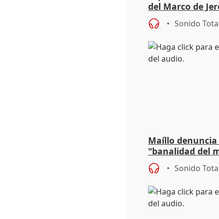
del Marco de Jer
sobre exportaci
Sonido Tota
Maíllo denuncia 
"banalidad del m
asume todas sus
Sonido Tota