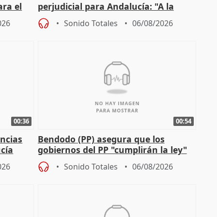
ara el
perjudicial para Andalucía: "A la
agricultura hay que protegerla"
026
Sonido Totales
06/08/2026
00:36
00:54
ncias
Bendodo (PP) asegura que los
cía
gobiernos del PP "cumplirán la ley"
sobre los menores migrantes
026
Sonido Totales
06/08/2026