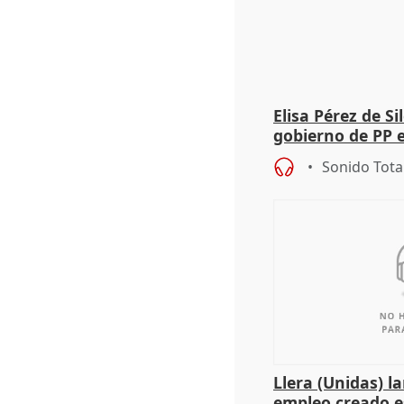
Elisa Pérez de Si
gobierno de PP 
de Málaga, deja l
Sonido Tota
Llera (Unidas) l
empleo creado es