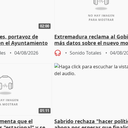
02:00
les, portavoz de
Extremadura reclama al Gob
en el Ayuntamiento
más datos sobre el nuevo mo
a política
financiación
les
04/08/2026
Sonido Totales
04/08/2
01:11
amenta que el
Sabrido rechaza "hacer políti
 "estacional" y se
aboga por esperar que finalic