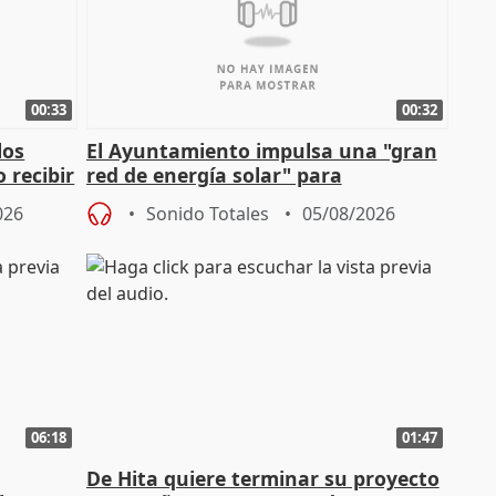
00:33
00:32
los
El Ayuntamiento impulsa una "gran
 recibir
red de energía solar" para
autoconsumo
026
Sonido Totales
05/08/2026
06:18
01:47
De Hita quiere terminar su proyecto