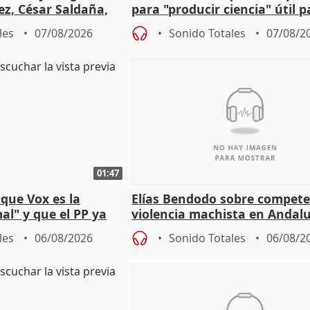
ez, César Saldaña,
para "producir ciencia" útil p
ones
resto del mundo
les
07/08/2026
Sonido Totales
07/08/2
01:47
que Vox es la
Elías Bendodo sobre compete
al" y que el PP ya
violencia machista en Andalu
 tesis
les
06/08/2026
Sonido Totales
06/08/2