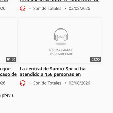
personas sin hogar en Madri
026
Sonido Totales
03/08/2026
01:50
03:55
o que
La central de Samur Social ha
 caso de
atendido a 156 personas en
situación de calle durante Campaña
026
Sonido Totales
03/08/2026
de Calor