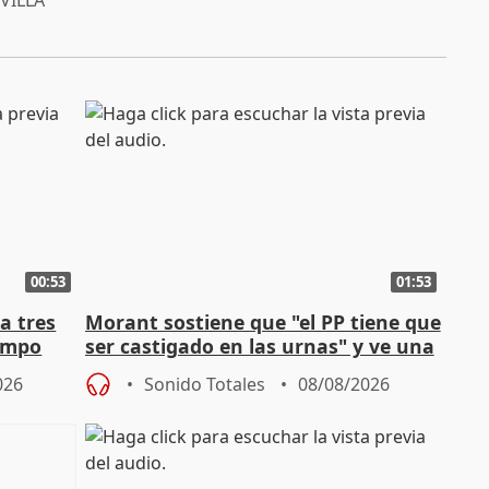
VILLA
00:53
01:53
a tres
Morant sostiene que "el PP tiene que
campo
ser castigado en las urnas" y ve una
"pulsión de cambio"
026
Sonido Totales
08/08/2026