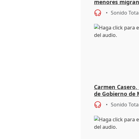
menores migrant
aportación del G
Sonido Tota
Carmen Casero, 
de Gobierno de M
de Pérez de Siles
Sonido Tota