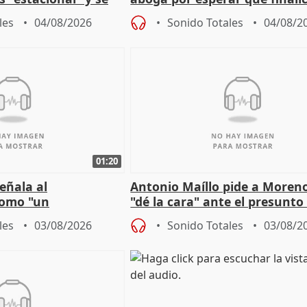
cabar el verano
investigación del incendio
les
04/08/2026
Sonido Totales
04/08/2
01:20
eñala al
Antonio Maíllo pide a Moren
omo "un
"dé la cara" ante el presunto
" sobre viviendas de
acoso del CEO de ADM
les
03/08/2026
Sonido Totales
03/08/2