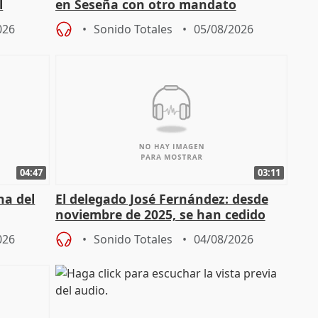
l
en Seseña con otro mandato
026
Sonido Totales
05/08/2026
04:47
03:11
ha del
El delegado José Fernández: desde
noviembre de 2025, se han cedido
9.810 ayudas por nacimiento
026
Sonido Totales
04/08/2026