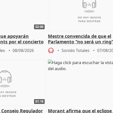
02:00
que apoyarán
Mestre convencida de que el
nts por el concierto
Parlamento "no será un ring"
 financiación
defiende "estabilidad" del pa
les
08/08/2026
Sonido Totales
07/08/2
Vox
01:18
l Consejo Regulador
Morant afirma que el eclipse 