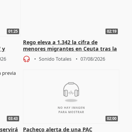
01:25
02:19
Rego eleva a 1.342 la cifra de
 y
menores migrantes en Ceuta tras la
cto con
entrada masiva
026
Sonido Totales
07/08/2026
03:43
02:00
servirá
Pacheco alerta de una PAC