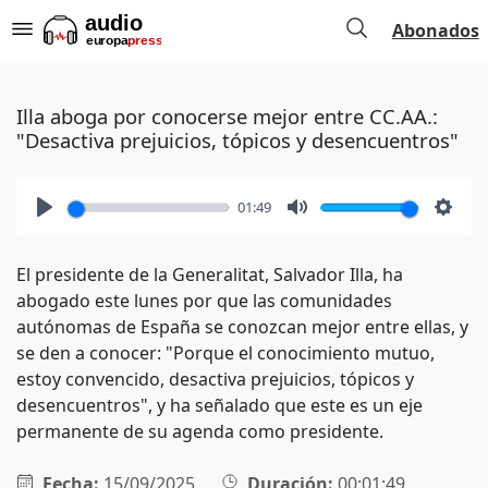
Abonados
Illa aboga por conocerse mejor entre CC.AA.:
"Desactiva prejuicios, tópicos y desencuentros"
01:49
Play
Mute
Setti
El presidente de la Generalitat, Salvador Illa, ha
abogado este lunes por que las comunidades
autónomas de España se conozcan mejor entre ellas, y
se den a conocer: "Porque el conocimiento mutuo,
estoy convencido, desactiva prejuicios, tópicos y
desencuentros", y ha señalado que este es un eje
permanente de su agenda como presidente.
Fecha:
15/09/2025
Duración:
00:01:49