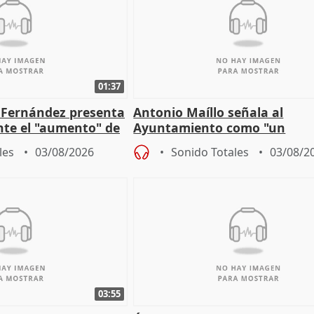
01:37
é Fernández presenta
Antonio Maíllo señala al
ante el "aumento" de
Ayuntamiento como "un
gar en Madri
especulador más" sobre vivi
les
03/08/2026
Sonido Totales
03/08/2
Jiménez Becerril
03:55