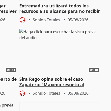
gar
Extremadura utilizará todos los
resolver
recursos a su alcance para no recibir
más menores migrantes
026
Sonido Totales
05/08/2026
01:33
06:18
parto de
Sira Rego opina sobre el caso
Zapatero: "Máximo respeto al
tral
proceso judicial"
026
Sonido Totales
05/08/2026