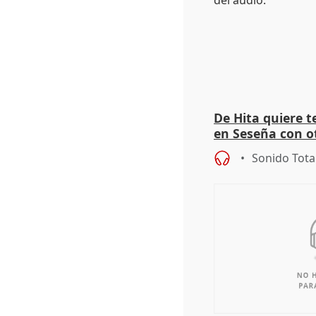
De Hita quiere 
en Seseña con 
Sonido Tota