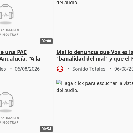
02:00
de una PAC
Maíllo denuncia que Vox es l
Andalucía: "A la
"banalidad del mal" y que el 
 que protegerla"
asume todas sus tesis
les
06/08/2026
Sonido Totales
06/08/2
00:54