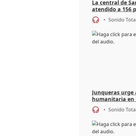
La central de Sa
atendido a 156 
situación de ca
Sonido Tota
de Calor
Junqueras urge a
humanitaria en 
responsabilidad 
Sonido Tota