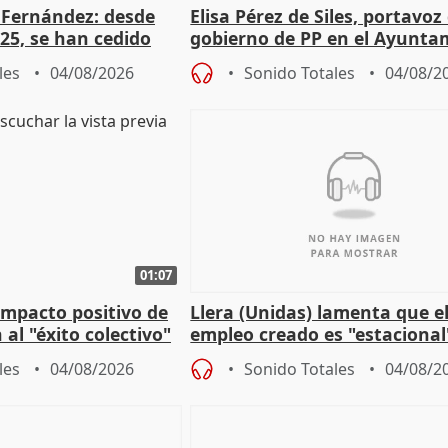
é Fernández: desde
Elisa Pérez de Siles, portavoz
25, se han cedido
gobierno de PP en el Ayunta
r nacimiento
de Málaga, deja la política
les
04/08/2026
Sonido Totales
04/08/2
01:07
 impacto positivo de
Llera (Unidas) lamenta que e
 al "éxito colectivo"
empleo creado es "estacional
"esfumará" al acabar el vera
les
04/08/2026
Sonido Totales
04/08/2