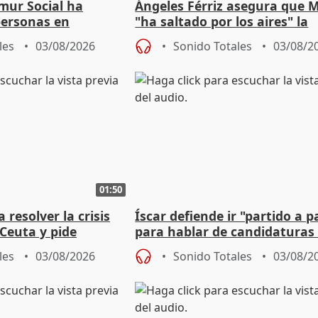
mur Social ha
Ángeles Férriz asegura que 
personas en
"ha saltado por los aires" la
lle durante Campaña
negociación tras acuerdo co
les
03/08/2026
Sonido Totales
03/08/2
01:50
 resolver la crisis
Íscar defiende ir "partido a p
Ceuta y pide
para hablar de candidaturas
a la UE
2027
les
03/08/2026
Sonido Totales
03/08/2