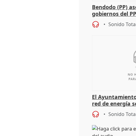
Bendodo (PP) as
gobiernos del PP
sobre los menor
Sonido Tota
El Ayuntamiento
red de energía s
autoconsumo
Sonido Tota