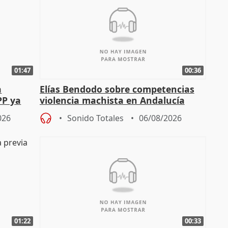
01:47
00:36
a
Elías Bendodo sobre competencias
PP ya
violencia machista en Andalucía
026
Sonido Totales
06/08/2026
01:22
00:33