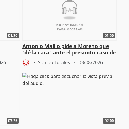
01:20
01:50
Antonio Maíllo pide a Moreno que
"dé la cara" ante el presunto caso de
endas de
acoso del CEO de ADM
026
Sonido Totales
03/08/2026
03:25
02:00