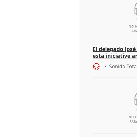
El delegado Jos
esta iniciative 
personas sin ho
Sonido Tota