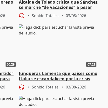
Moreno
Alcalde de Toledo critica que Sánchez
se marche "de vacaciones" a pesar
n SMA
de la crisis migratoria
026
Sonido Totales
03/08/2026
00:29
07:21
artido"
Junqueras Lamenta que países como
 para
Italia se escandalicen por la crisis
migratoria
026
Sonido Totales
03/08/2026