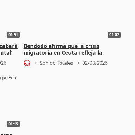
01:51
01:02
acabará
Bendodo afirma que la crisis
ntal"
migratoria en Ceuta refleja la
"extrema debilidad" del Gobierno
026
Sonido Totales
02/08/2026
01:15