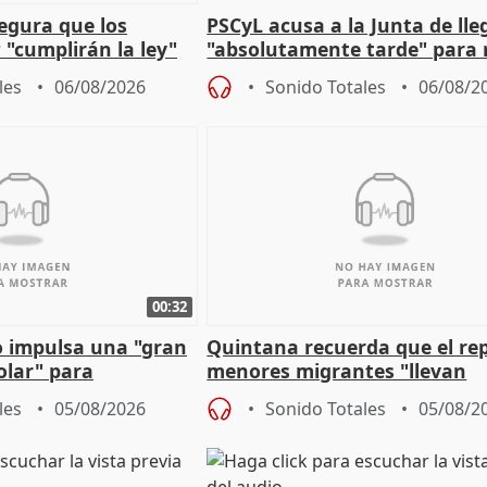
egura que los
PSCyL acusa a la Junta de lle
 "cumplirán la ley"
"absolutamente tarde" para 
es migrantes
problemas como Newcastle
les
06/08/2026
Sonido Totales
06/08/2
00:32
 impulsa una "gran
Quintana recuerda que el re
olar" para
menores migrantes "llevan
aportación del Gobierno" cen
les
05/08/2026
Sonido Totales
05/08/2