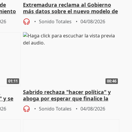
 de
Extremadura reclama al Gobierno
miento
más datos sobre el nuevo modelo de
financiación
026
Sonido Totales
04/08/2026
01:11
00:46
l
Sabrido rechaza "hacer política" y
" y se
aboga por esperar que finalice la
no
investigación del incendio
026
Sonido Totales
04/08/2026