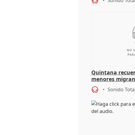
Sonido Tota
Quintana recuer
menores migrant
aportación del G
Sonido Tota