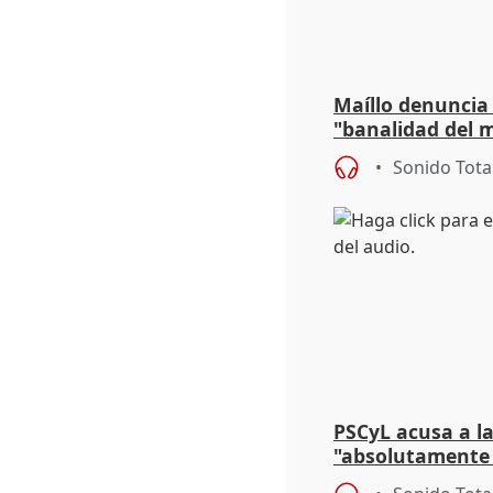
Maíllo denuncia 
"banalidad del m
asume todas sus
Sonido Tota
PSCyL acusa a la
"absolutamente 
problemas como