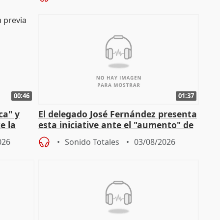
00:46
01:37
ca" y
El delegado José Fernández presenta
e la
esta iniciative ante el "aumento" de
personas sin hogar en Madri
026
Sonido Totales
03/08/2026