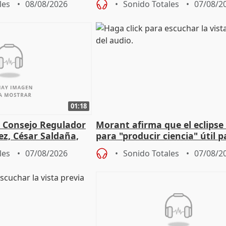
les
08/08/2026
Sonido Totales
07/08/2
Vox
01:18
l Consejo Regulador
Morant afirma que el eclipse 
ez, César Saldaña,
para "producir ciencia" útil p
ones
resto del mundo
les
07/08/2026
Sonido Totales
07/08/2