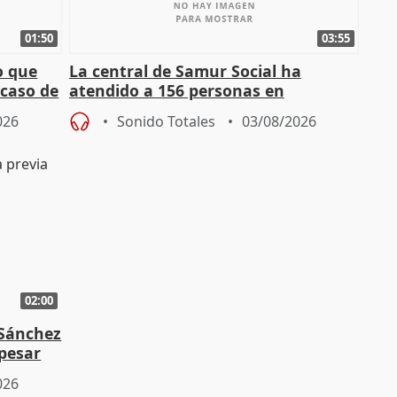
01:50
03:55
o que
La central de Samur Social ha
 caso de
atendido a 156 personas en
situación de calle durante Campaña
026
Sonido Totales
03/08/2026
de Calor
02:00
 Sánchez
 pesar
026