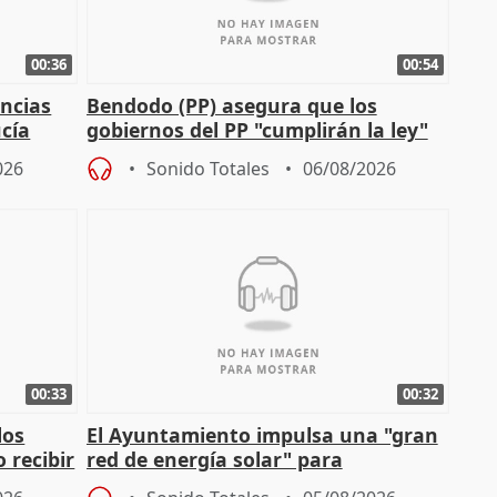
00:36
00:54
ncias
Bendodo (PP) asegura que los
cía
gobiernos del PP "cumplirán la ley"
sobre los menores migrantes
026
Sonido Totales
06/08/2026
00:33
00:32
los
El Ayuntamiento impulsa una "gran
 recibir
red de energía solar" para
autoconsumo