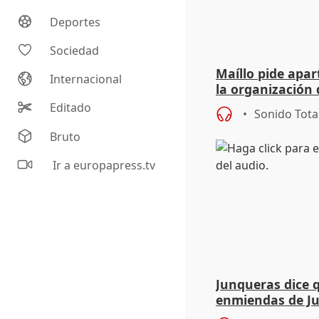
Deportes
Sociedad
Maíllo pide apa
Internacional
la organización 
Editado
Sonido Tota
Bruto
Ir a europapress.tv
Junqueras dice 
enmiendas de Ju
en el trámite de