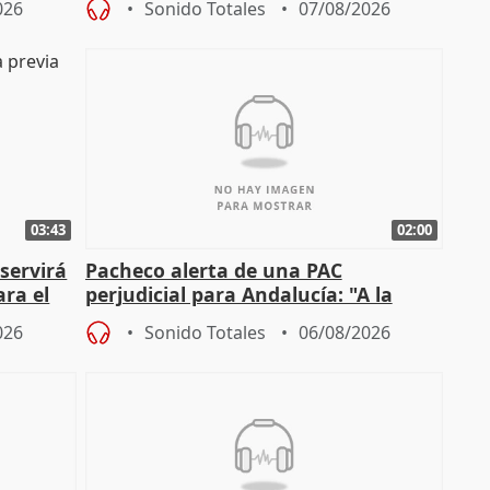
026
Sonido Totales
07/08/2026
03:43
02:00
servirá
Pacheco alerta de una PAC
ara el
perjudicial para Andalucía: "A la
agricultura hay que protegerla"
026
Sonido Totales
06/08/2026