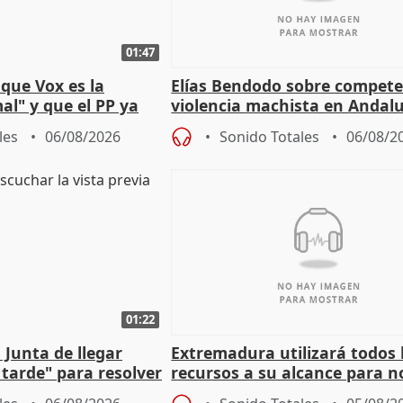
01:47
que Vox es la
Elías Bendodo sobre compete
al" y que el PP ya
violencia machista en Andalu
 tesis
les
06/08/2026
Sonido Totales
06/08/2
01:22
 Junta de llegar
Extremadura utilizará todos 
tarde" para resolver
recursos a su alcance para no
 Newcastle
más menores migrantes