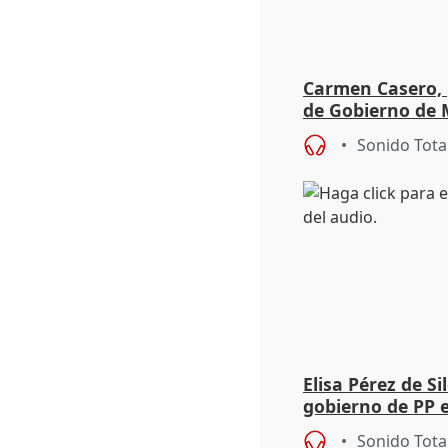
Carmen Casero, 
de Gobierno de M
de Pérez de Siles
Sonido Tota
Elisa Pérez de Si
gobierno de PP 
de Málaga, deja l
Sonido Tota