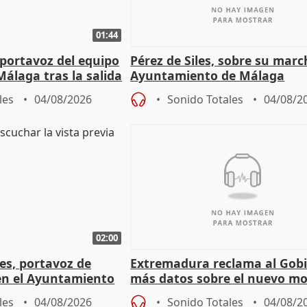
01:44
portavoz del equipo
Pérez de Siles, sobre su marc
álaga tras la salida
Ayuntamiento de Málaga
les
04/08/2026
Sonido Totales
04/08/2
02:00
les, portavoz de
Extremadura reclama al Gob
en el Ayuntamiento
más datos sobre el nuevo mo
a política
financiación
les
04/08/2026
Sonido Totales
04/08/2