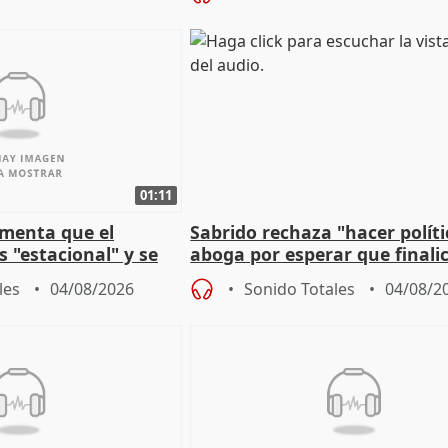
01:11
amenta que el
Sabrido rechaza "hacer políti
 "estacional" y se
aboga por esperar que finalic
cabar el verano
investigación del incendio
les
04/08/2026
Sonido Totales
04/08/2