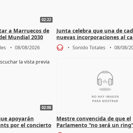
02:22
rtar a Marruecos de
Junta celebra que una de cad
del Mundial 2030
nuevas incorporaciones al 
andaluz son mujeres jóvenes
les
08/08/2026
Sonido Totales
08/08/2
02:00
que apoyarán
Mestre convencida de que el
nts por el concierto
Parlamento "no será un ring"
 financiación
defiende "estabilidad" del pa