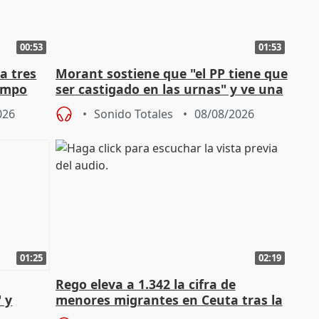
00:53
01:53
a tres
Morant sostiene que "el PP tiene que
campo
ser castigado en las urnas" y ve una
"pulsión de cambio"
026
Sonido Totales
08/08/2026
01:25
02:19
Rego eleva a 1.342 la cifra de
 y
menores migrantes en Ceuta tras la
cto con
entrada masiva