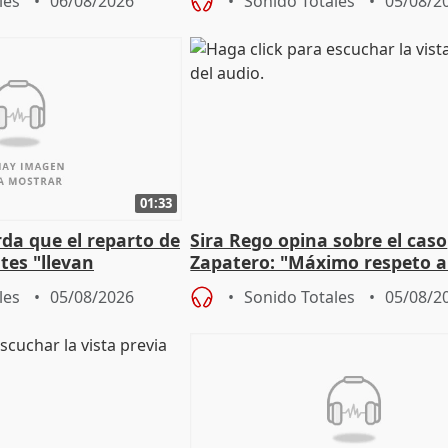
les
06/08/2026
Sonido Totales
05/08/2
01:33
da que el reparto de
Sira Rego opina sobre el caso
es "llevan
Zapatero: "Máximo respeto a
obierno" central
proceso judicial"
les
05/08/2026
Sonido Totales
05/08/2