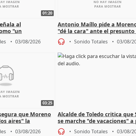
01:20
eñala al
Antonio Maíllo pide a Moren
omo "un
"dé la cara" ante el presunto
" sobre viviendas de
acoso del CEO de ADM
les
03/08/2026
Sonido Totales
03/08/2
03:25
asegura que Moreno
Alcalde de Toledo critica que
os aires" la
se marche "de vacaciones" a
s acuerdo con SMA
de la crisis migratoria
les
03/08/2026
Sonido Totales
03/08/2