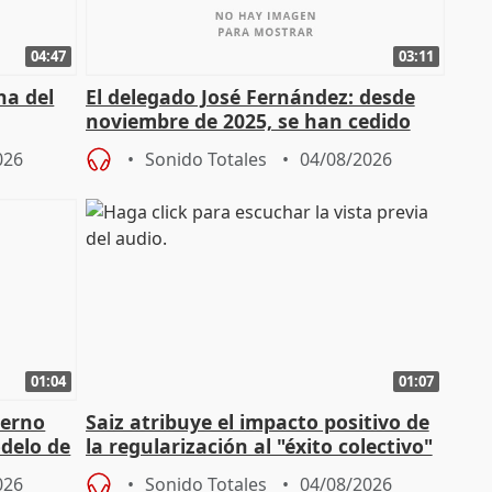
04:47
03:11
ha del
El delegado José Fernández: desde
noviembre de 2025, se han cedido
9.810 ayudas por nacimiento
026
Sonido Totales
04/08/2026
01:04
01:07
ierno
Saiz atribuye el impacto positivo de
delo de
la regularización al "éxito colectivo"
del Gobierno
026
Sonido Totales
04/08/2026