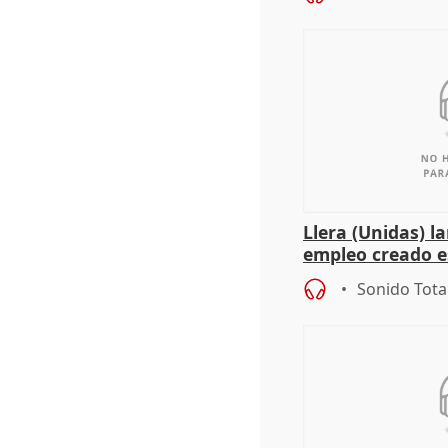
Llera (Unidas) l
empleo creado es
"esfumará" al a
Sonido Tota