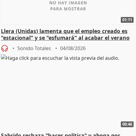
01:11
Llera (Unidas) lamenta que el empleo creado es
"estacional" y se "esfumará" al acabar el verano
Sonido Totales
04/08/2026
00:46
Sabrido rechaza "hacer política" y aboga por