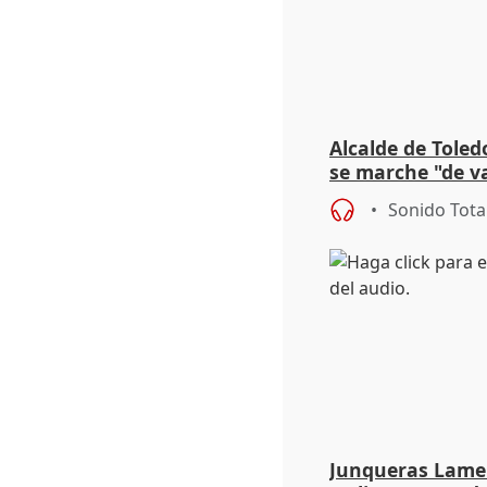
Alcalde de Toled
se marche "de v
de la crisis migr
Sonido Tota
Junqueras Lame