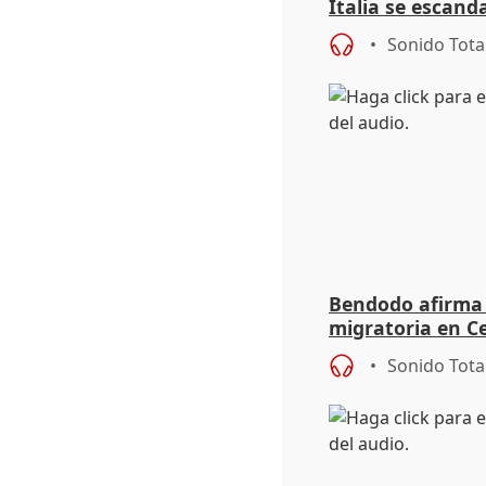
Italia se escanda
migratoria
Sonido Tota
Bendodo afirma q
migratoria en Ce
"extrema debili
Sonido Tota