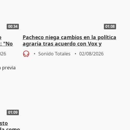
00:34
01:08
o
Pacheco niega cambios en la política
n: "No
agraria tras acuerdo con Vox y
"
asegura defensa del sector
026
Sonido Totales
02/08/2026
01:09
sto
nda como