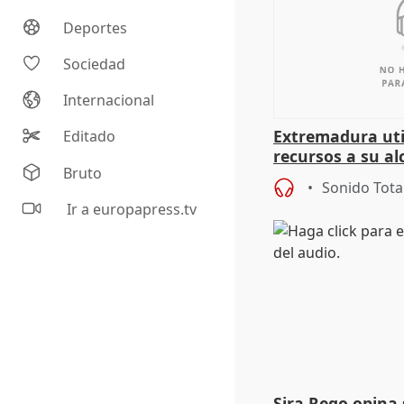
Deportes
Sociedad
Internacional
Extremadura util
Editado
recursos a su al
Bruto
más menores mi
Sonido Tota
Ir a europapress.tv
Sira Rego opina 