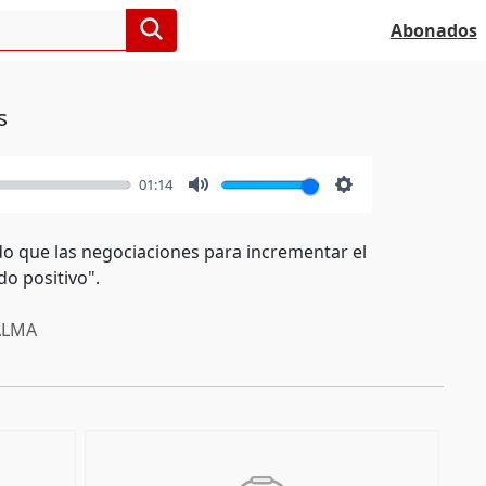
Abonados
s
01:14
Mute
Settings
do que las negociaciones para incrementar el
do positivo".
ALMA