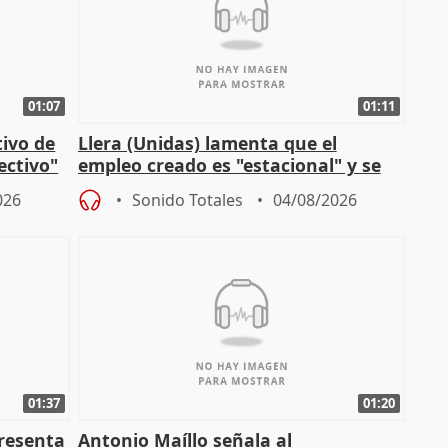
01:07
01:11
tivo de
Llera (Unidas) lamenta que el
lectivo"
empleo creado es "estacional" y se
"esfumará" al acabar el verano
026
Sonido Totales
04/08/2026
01:37
01:20
presenta
Antonio Maíllo señala al