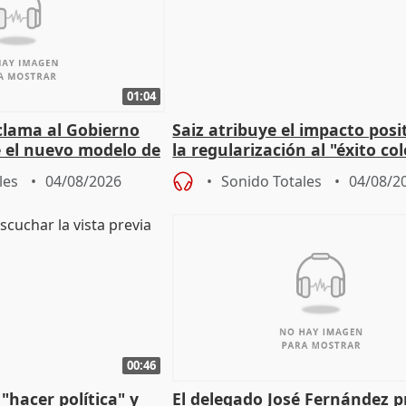
01:04
lama al Gobierno
Saiz atribuye el impacto posi
 el nuevo modelo de
la regularización al "éxito co
del Gobierno
les
04/08/2026
Sonido Totales
04/08/2
00:46
"hacer política" y
El delegado José Fernández 