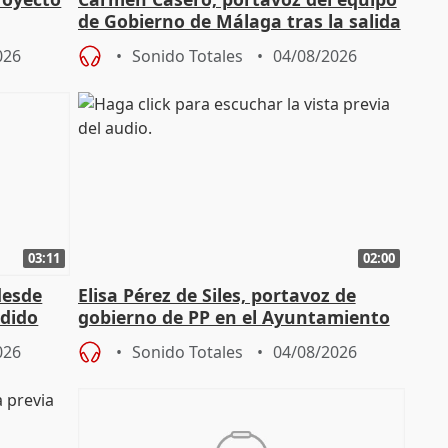
de Gobierno de Málaga tras la salida
de Pérez de Siles
026
Sonido Totales
04/08/2026
03:11
02:00
desde
Elisa Pérez de Siles, portavoz de
edido
gobierno de PP en el Ayuntamiento
de Málaga, deja la política
026
Sonido Totales
04/08/2026