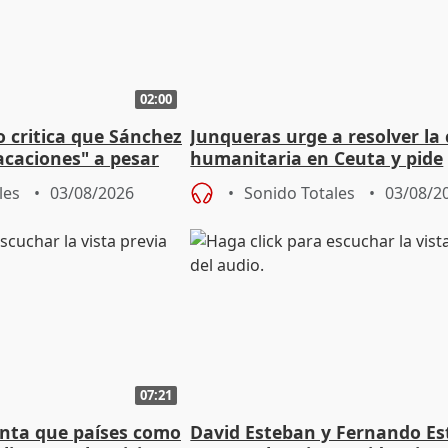
02:00
o critica que Sánchez
Junqueras urge a resolver la c
acaciones" a pesar
humanitaria en Ceuta y pide
atoria
responsabilidad a la UE
les
03/08/2026
Sonido Totales
03/08/2
07:21
nta que países como
David Esteban y Fernando E