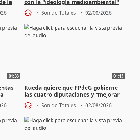
de la
con la "ideología medioambiental"
para regenerar las playas
026
Sonido Totales
02/08/2026
01:38
01:15
entas
Rueda quiere que PPdeG gobierne
na
las cuatro diputaciones y "mejorar
en concejales" en ciudades
026
Sonido Totales
02/08/2026