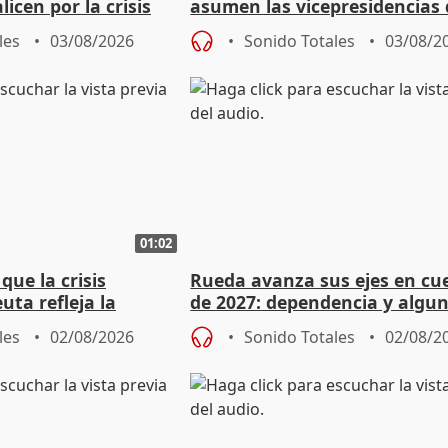
licen por la crisis
asumen las vicepresidencias 
Diputación de Valladolid
les
03/08/2026
Sonido Totales
03/08/2
01:02
ue la crisis
Rueda avanza sus ejes en cu
uta refleja la
de 2027: dependencia y algu
dad" del Gobierno
rebaja fiscal más en vivienda
les
02/08/2026
Sonido Totales
02/08/2