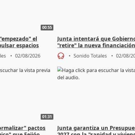
00:55
 "empezado" el
Junta intentará que Gobiern
ulsar espacios
"retire" la nueva financiació
as municipales
puede ser saqueo a las arcas
les
02/08/2026
Sonido Totales
02/08/2
01:31
ormalizar" pactos
Junta garantiza un Presupue
gico" que Feijóo
2027 con la "sanidad y vivie