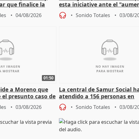
r que finalice la
esta iniciative ante el "aume
l incendio
personas sin hogar en Madri
les
04/08/2026
Sonido Totales
03/08/2
01:50
pide a Moreno que
La central de Samur Social h
e el presunto caso de
atendido a 156 personas en
de ADM
situación de calle durante 
les
03/08/2026
Sonido Totales
03/08/2
de Calor