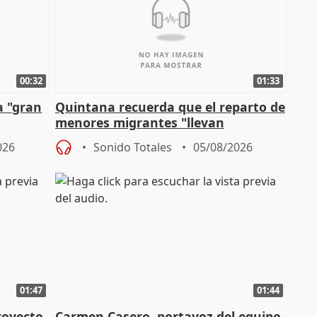
00:32
01:33
a "gran
Quintana recuerda que el reparto de
menores migrantes "llevan
aportación del Gobierno" central
026
Sonido Totales
05/08/2026
01:47
01:44
royecto
Carmen Casero, portavoz del equipo