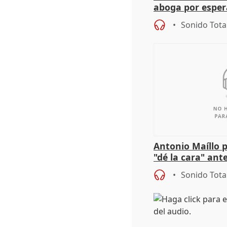
aboga por espera
investigación de
Sonido Tota
Antonio Maíllo 
"dé la cara" ant
acoso del CEO 
Sonido Tota