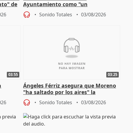
nto" de
Ayuntamiento como "un
especulador más" sobre viviendas de
026
Sonido Totales
03/08/2026
Jiménez Becerril
03:55
03:25
a
Ángeles Férriz asegura que Moreno
"ha saltado por los aires" la
Campaña
negociación tras acuerdo con SMA
026
Sonido Totales
03/08/2026