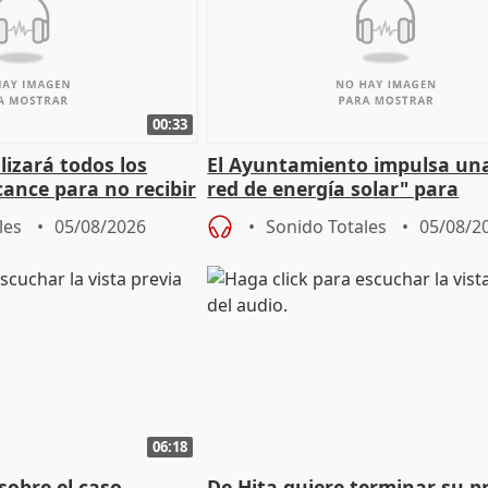
00:33
izará todos los
El Ayuntamiento impulsa un
cance para no recibir
red de energía solar" para
grantes
autoconsumo
les
05/08/2026
Sonido Totales
05/08/2
06:18
sobre el caso
De Hita quiere terminar su p