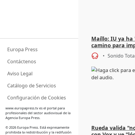
Maíllo: IU ya ha
camino para imp
Europa Press
unitarios para l
Sonido Tota
Contáctenos
Aviso Legal
Catálogo de Servicios
Configuración de Cookies
www.europapress.tv
es el portal para
profesionales del sector audiovisual de la
Agencia Europa Press.
Rueda valida "n
© 2026 Europa Press. Está expresamente
prohibida la redistribución y la redifusión
con Vox y ve "ló