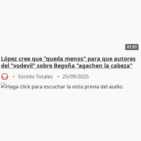
01:01
López cree que "queda menos" para que autores
del "vodevil" sobre Begoña "agachen la cabeza"
Sonido Totales
25/09/2025