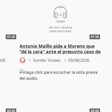
01:20
01:50
Antonio Maíllo pide a Moreno que
"dé la cara" ante el presunto caso de
endas de
acoso del CEO de ADM
026
Sonido Totales
03/08/2026
03:25
02:00