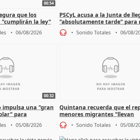
00:54
egura que los
PSCyL acusa a la Junta de lle
 "cumplirán la ley"
"absolutamente tarde" para 
es migrantes
problemas como Newcastle
les
06/08/2026
Sonido Totales
06/08/2
00:32
 impulsa una "gran
Quintana recuerda que el re
olar" para
menores migrantes "llevan
aportación del Gobierno" cen
les
05/08/2026
Sonido Totales
05/08/2