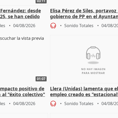
03:11
é Fernández: desde
Elisa Pérez de Siles, portavoz
25, se han cedido
gobierno de PP en el Ayunta
r nacimiento
de Málaga, deja la política
les
04/08/2026
Sonido Totales
04/08/2
01:07
 impacto positivo de
Llera (Unidas) lamenta que e
 al "éxito colectivo"
empleo creado es "estacional
"esfumará" al acabar el vera
les
04/08/2026
Sonido Totales
04/08/2