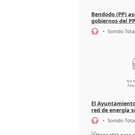
Bendodo (PP) as
gobiernos del PP
sobre los menor
Sonido Tota
El Ayuntamiento
red de energía s
autoconsumo
Sonido Tota