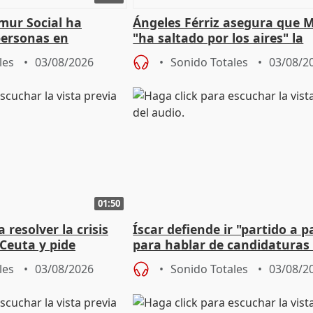
mur Social ha
Ángeles Férriz asegura que 
personas en
"ha saltado por los aires" la
lle durante Campaña
negociación tras acuerdo co
les
03/08/2026
Sonido Totales
03/08/2
01:50
 resolver la crisis
Íscar defiende ir "partido a p
Ceuta y pide
para hablar de candidaturas
a la UE
2027
les
03/08/2026
Sonido Totales
03/08/2