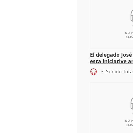
El delegado Jos
esta iniciative 
personas sin ho
Sonido Tota