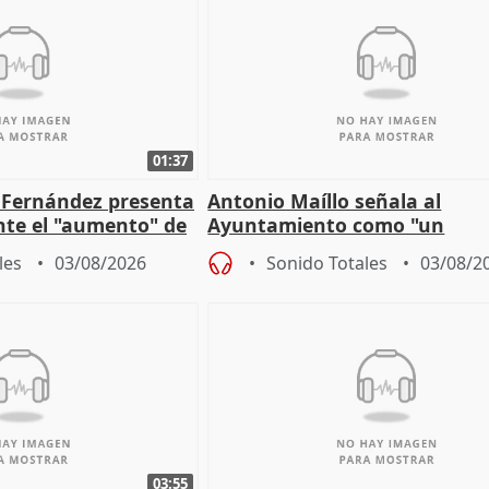
01:37
é Fernández presenta
Antonio Maíllo señala al
ante el "aumento" de
Ayuntamiento como "un
gar en Madri
especulador más" sobre vivi
les
03/08/2026
Sonido Totales
03/08/2
Jiménez Becerril
03:55