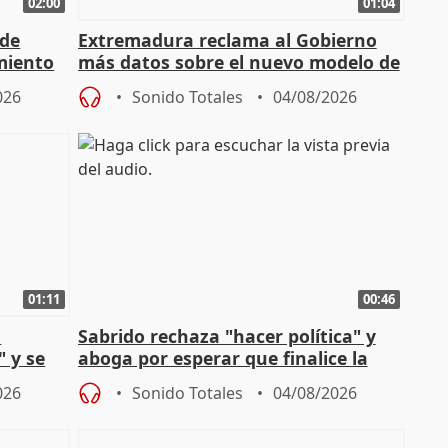
02:00
01:04
 de
Extremadura reclama al Gobierno
miento
más datos sobre el nuevo modelo de
financiación
026
Sonido Totales
04/08/2026
01:11
00:46
l
Sabrido rechaza "hacer política" y
" y se
aboga por esperar que finalice la
no
investigación del incendio
026
Sonido Totales
04/08/2026