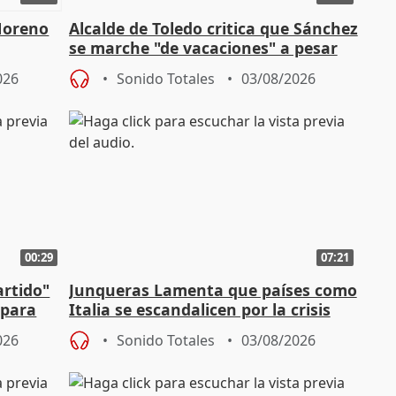
Moreno
Alcalde de Toledo critica que Sánchez
se marche "de vacaciones" a pesar
n SMA
de la crisis migratoria
026
Sonido Totales
03/08/2026
00:29
07:21
artido"
Junqueras Lamenta que países como
 para
Italia se escandalicen por la crisis
migratoria
026
Sonido Totales
03/08/2026