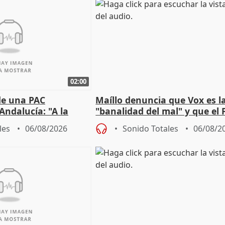
02:00
de una PAC
Maíllo denuncia que Vox es l
Andalucía: "A la
"banalidad del mal" y que el 
 que protegerla"
asume todas sus tesis
les
06/08/2026
Sonido Totales
06/08/2