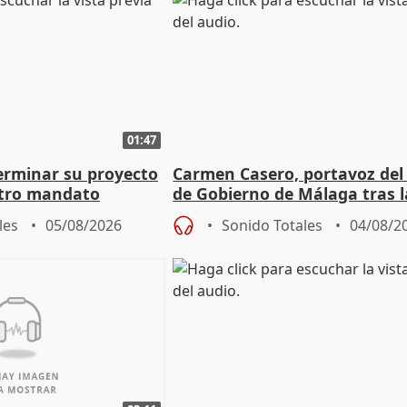
01:47
terminar su proyecto
Carmen Casero, portavoz del
otro mandato
de Gobierno de Málaga tras l
de Pérez de Siles
les
05/08/2026
Sonido Totales
04/08/2