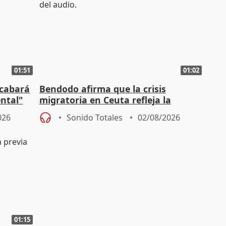
01:51
01:02
acabará
Bendodo afirma que la crisis
ntal"
migratoria en Ceuta refleja la
"extrema debilidad" del Gobierno
026
Sonido Totales
02/08/2026
01:15