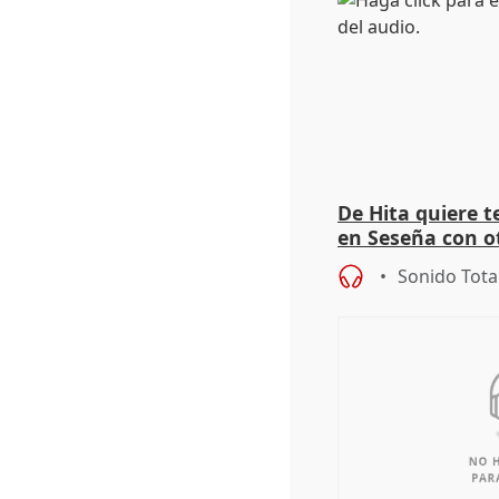
De Hita quiere 
en Seseña con 
Sonido Tota