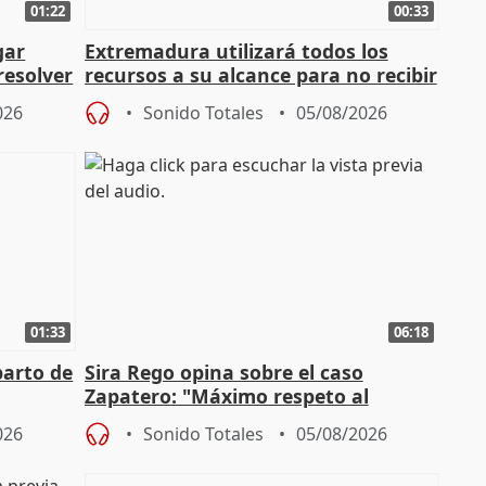
01:22
00:33
gar
Extremadura utilizará todos los
resolver
recursos a su alcance para no recibir
más menores migrantes
026
Sonido Totales
05/08/2026
01:33
06:18
parto de
Sira Rego opina sobre el caso
Zapatero: "Máximo respeto al
tral
proceso judicial"
026
Sonido Totales
05/08/2026