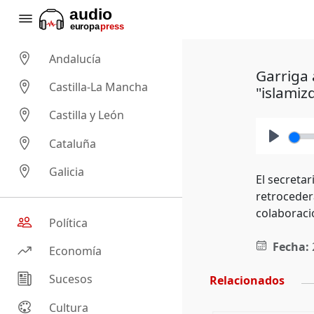
Andalucía
Garriga 
Castilla-La Mancha
"islamiz
Castilla y León
Cataluña
Play
Galicia
El secretar
retrocederá
colaboraci
Política
Fecha:
Economía
Sucesos
Relacionados
Cultura