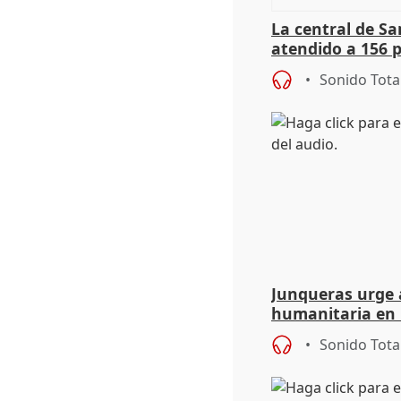
La central de Sa
atendido a 156 
situación de ca
Sonido Tota
de Calor
Junqueras urge a
humanitaria en 
responsabilidad 
Sonido Tota