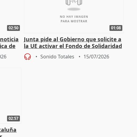
02:50
01:08
 noticia
Junta pide al Gobierno que solicite a
ica de
la UE activar el Fondo de Solidaridad
para afrontar daños del
026
Sonido Totales
15/07/2026
02:57
ataluña
r