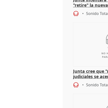
"retire" la nuev
puede ser saqueo
Sonido Tota
Junta cree que 
judiciales se ac
que la lleva a es
Sonido Tota