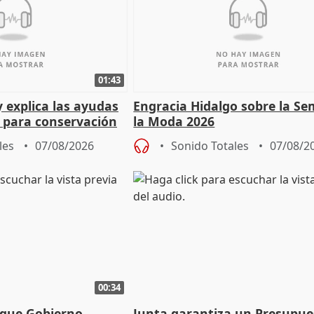
01:43
y explica las ayudas
Engracia Hidalgo sobre la S
n para conservación
la Moda 2026
les
07/08/2026
Sonido Totales
07/08/2
00:34
 que Gobierno
Junta garantiza un Presupue