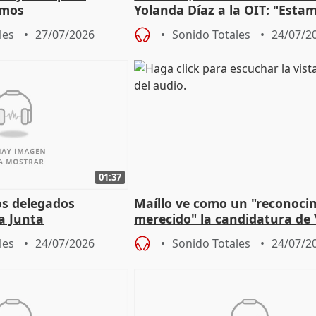
omos
Yolanda Díaz a la OIT: "Esta
un plan de evacuación"
les
27/07/2026
Sonido Totales
24/07/2
01:37
os delegados
Maíllo ve como un "reconoci
la Junta
merecido" la candidatura de
para afrontar los
Díaz a la OIT
les
24/07/2026
Sonido Totales
24/07/2