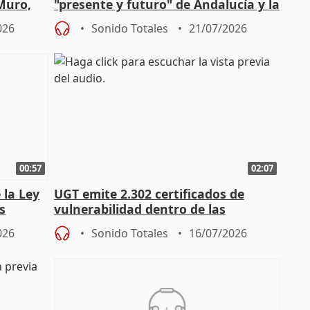
 Muro,
"presente y futuro" de Andalucía y la
preocupación por los incendios
026
Sonido Totales
21/07/2026
00:57
02:07
 la Ley
UGT emite 2.302 certificados de
s
vulnerabilidad dentro de las
const
solicitudes de regulación C-LM
026
Sonido Totales
16/07/2026