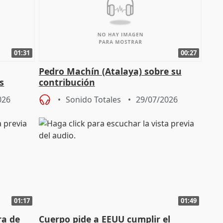
01:31
00:27
Pedro Machín (Atalaya) sobre su
s
contribución
026
Sonido Totales
29/07/2026
01:17
01:49
ra de
Cuerpo pide a EEUU cumplir el