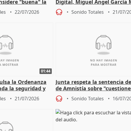
nsidere "buena" la
Digital, Miguel Ángel García
PFF
sobre la Ordenanza del Dato
les
22/07/2026
Sonido Totales
21/07/2
01:44
pulsa la Ordenanza
Junta respeta la sentencia de
nda la seguridad y
de Amnistía sobre "cuestione
e al control"
técnicas" que "no avalan la 
les
21/07/2026
Sonido Totales
16/07/2