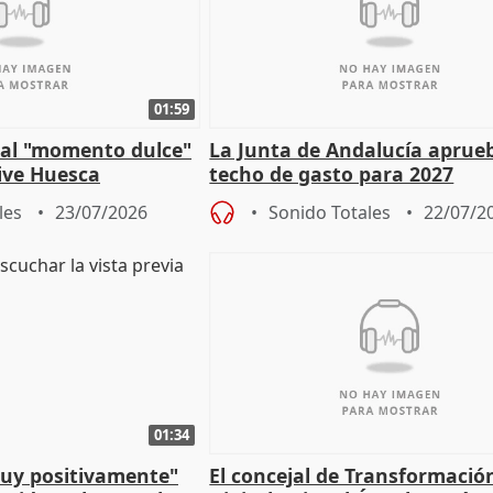
01:59
e al "momento dulce"
La Junta de Andalucía aprueb
vive Huesca
techo de gasto para 2027
les
23/07/2026
Sonido Totales
22/07/2
01:34
muy positivamente"
El concejal de Transformació