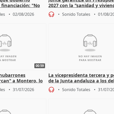
a financiación: "No
2027 con la "sanidad y vivie
 a las arcas"
prioridades"
les
02/08/2026
Sonido Totales
01/08/2
00:59
"nubarrones
La vicepresidenta tercera y 
ercan" a Montero, lo
de la Junta andaluza a los d
tar en el "ruido pe
territoriales en Málaga
les
31/07/2026
Sonido Totales
31/07/2