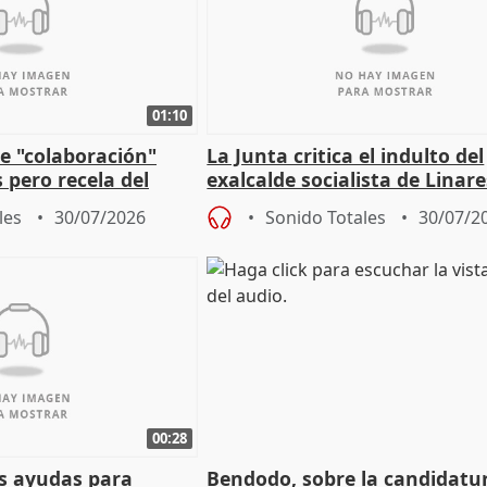
01:10
e "colaboración"
La Junta critica el indulto del
 pero recela del
exalcalde socialista de Linare
 de Sánchez
"condenado por corrupción"
les
30/07/2026
Sonido Totales
30/07/2
00:28
s ayudas para
Bendodo, sobre la candidatu