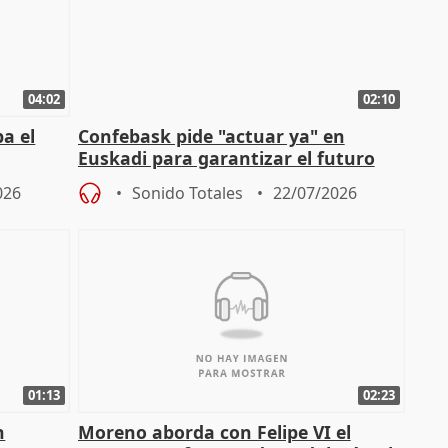
04:02
02:10
a el
Confebask pide "actuar ya" en
Euskadi para garantizar el futuro
con un pacto de país
026
Sonido Totales
22/07/2026
01:13
02:23
n
Moreno aborda con Felipe VI el