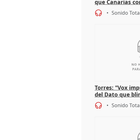
que Canarias co
propuesta del C
Sonido Tota
Torres: "Vox im
del Dato que bli
los derechos ant
Sonido Tota