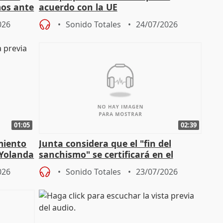
mos ante
acuerdo con la UE
026
Sonido Totales
24/07/2026
01:05
02:39
miento
Junta considera que el "fin del
 Yolanda
sanchismo" se certificará en el
Congreso con la "caída" del techo de
026
Sonido Totales
23/07/2026