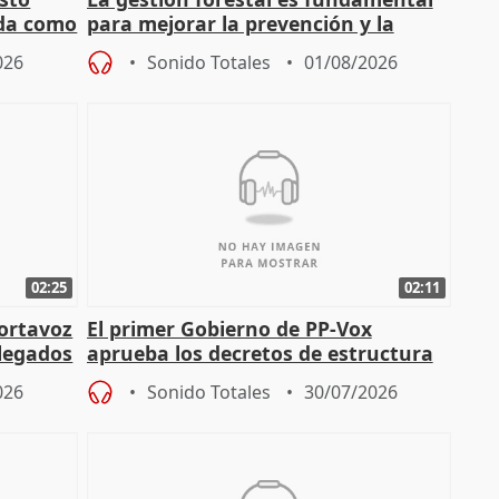
nda como
para mejorar la prevención y la
actuación frente a incendios
026
Sonido Totales
01/08/2026
02:25
02:11
portavoz
El primer Gobierno de PP-Vox
elegados
aprueba los decretos de estructura
de sus consejerías
026
Sonido Totales
30/07/2026