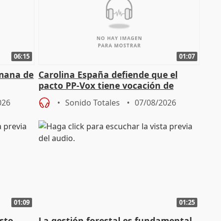
06:15
01:07
emana de
Carolina España defiende que el
pacto PP-Vox tiene vocación de
"durar toda la legislatura"
026
Sonido Totales
07/08/2026
01:09
01:25
sto
La gestión forestal es fundamental