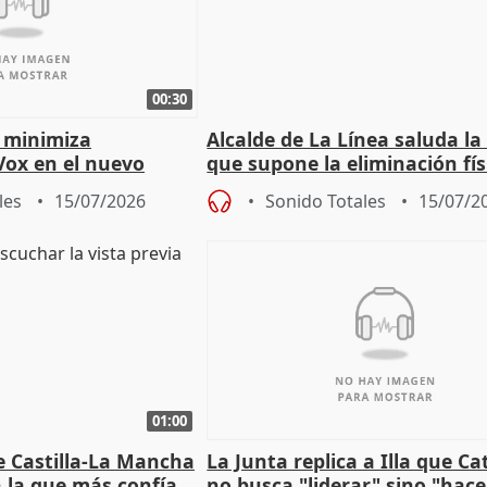
00:30
 minimiza
Alcalde de La Línea saluda la
Vox en el nuevo
que supone la eliminación fís
mportante es que sea
la Verja de Gibraltar
les
15/07/2026
Sonido Totales
15/07/2
01:00
e Castilla-La Mancha
La Junta replica a Illa que C
n la que más confía
no busca "liderar" sino "hace