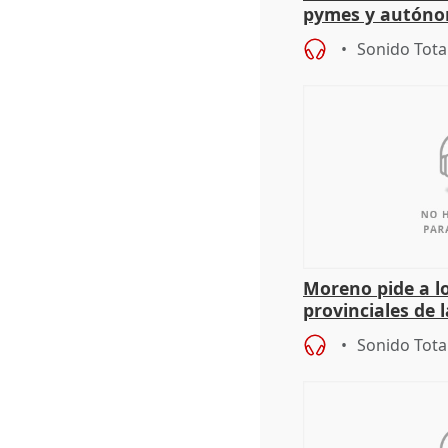
pymes y autón
Sonido Tota
Moreno pide a l
provinciales de 
"determinación 
Sonido Tota
retos", diálog