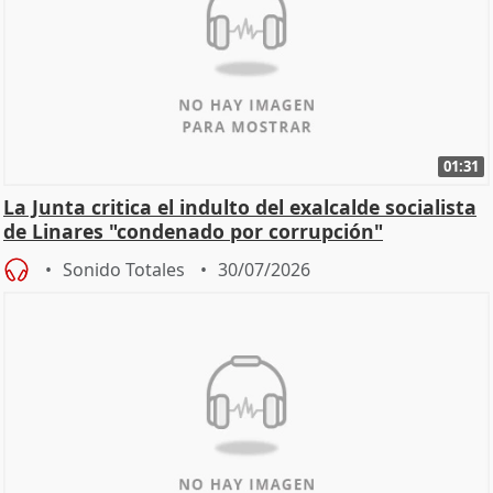
01:31
La Junta critica el indulto del exalcalde socialista
de Linares "condenado por corrupción"
Sonido Totales
30/07/2026