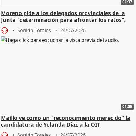
01:37
Moreno pide a los delegados provinciales de la
Junta "determinación para afrontar los retos",
diálog
Sonido Totales
24/07/2026
01:05
Maíllo ve como un "reconocimiento merecido" la
candidatura de Yolanda Díaz a la OIT
Sonido Totales
24/07/2026