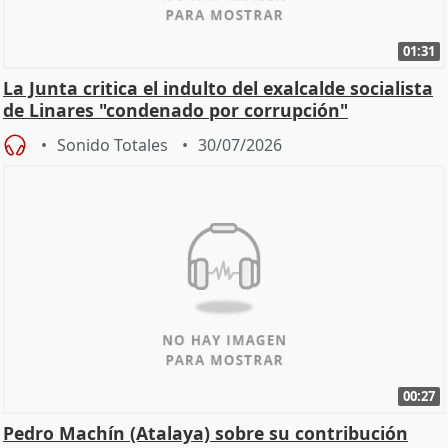
01:31
La Junta critica el indulto del exalcalde socialista
de Linares "condenado por corrupción"
Sonido Totales
30/07/2026
00:27
Pedro Machín (Atalaya) sobre su contribución