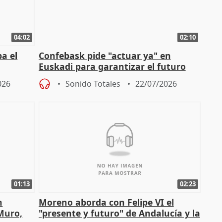
04:02
02:10
a el
Confebask pide "actuar ya" en
Euskadi para garantizar el futuro
con un pacto de país
026
Sonido Totales
22/07/2026
01:13
02:23
n
Moreno aborda con Felipe VI el
 Muro,
"presente y futuro" de Andalucía y la