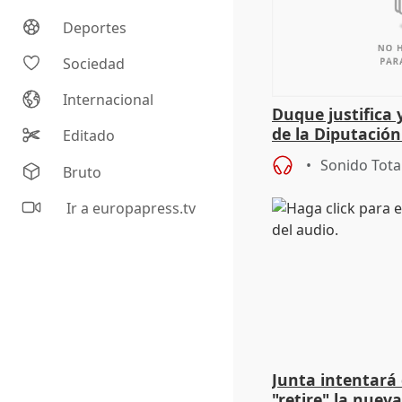
Deportes
Sociedad
Internacional
Duque justifica 
de la Diputació
Editado
del patrimonio
Sonido Tota
Bruto
Ir a europapress.tv
Junta intentará
"retire" la nuev