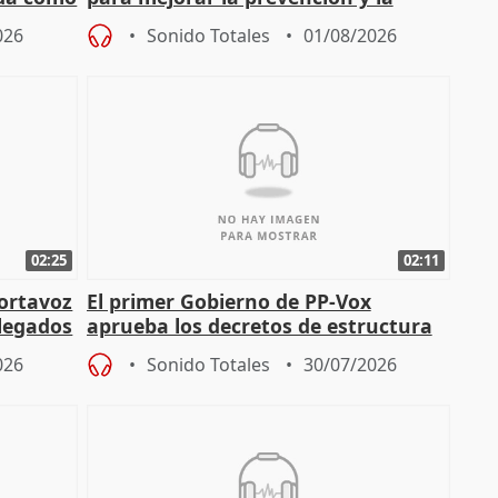
actuación frente a incendios
026
Sonido Totales
01/08/2026
02:25
02:11
portavoz
El primer Gobierno de PP-Vox
elegados
aprueba los decretos de estructura
de sus consejerías
026
Sonido Totales
30/07/2026