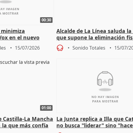
00:30
 minimiza
Alcalde de La Línea saluda la
Vox en el nuevo
que supone la eliminación fís
mportante es que sea
la Verja de Gibraltar
les
15/07/2026
Sonido Totales
15/07/2
01:00
e Castilla-La Mancha
La Junta replica a Illa que C
n la que más confía
no busca "liderar" sino "hace
"
trampa" con la financiación