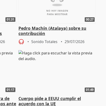
01:31
00:27
Pedro Machín (Atalaya) sobre su
s
contribución
026
Sonido Totales
29/07/2026
01:17
01:49
ra de
Cuerpo pide a EEUU cumplir el
mos ante
acuerdo con la UE