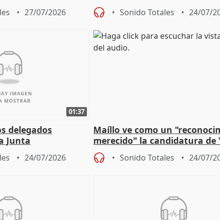
un plan de evacuación"
les
27/07/2026
Sonido Totales
24/07/2
01:37
os delegados
Maíllo ve como un "reconoci
la Junta
merecido" la candidatura de
para afrontar los
Díaz a la OIT
les
24/07/2026
Sonido Totales
24/07/2