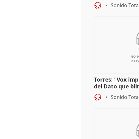
propuesta del C
Sonido Tota
Torres: "Vox im
del Dato que bli
los derechos ant
Sonido Tota