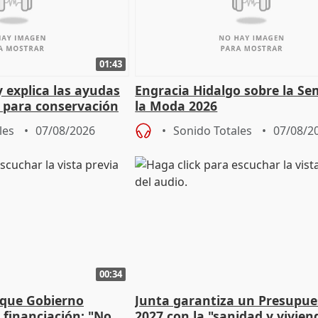
01:43
y explica las ayudas
Engracia Hidalgo sobre la S
n para conservación
la Moda 2026
les
07/08/2026
Sonido Totales
07/08/2
00:34
 que Gobierno
Junta garantiza un Presupue
a financiación: "No
2027 con la "sanidad y vivie