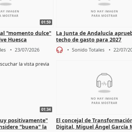
01:59
e al "momento dulce"
La Junta de Andalucía aprueb
vive Huesca
techo de gasto para 2027
les
23/07/2026
Sonido Totales
22/07/2
01:34
muy positivamente"
El concejal de Transformació
nsidere "buena" la
Digital, Miguel Ángel García