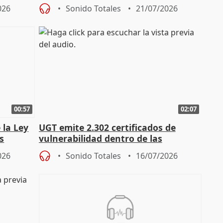
preocupación por los incendios
026
Sonido Totales
21/07/2026
00:57
02:07
 la Ley
UGT emite 2.302 certificados de
s
vulnerabilidad dentro de las
const
solicitudes de regulación C-LM
026
Sonido Totales
16/07/2026