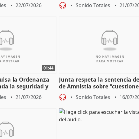
PFF
sobre la Ordenanza del Dato
les
22/07/2026
Sonido Totales
21/07/2
01:44
pulsa la Ordenanza
Junta respeta la sentencia de
nda la seguridad y
de Amnistía sobre "cuestione
e al control"
técnicas" que "no avalan la 
les
21/07/2026
Sonido Totales
16/07/2