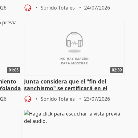
026
Sonido Totales
24/07/2026
01:05
02:39
miento
Junta considera que el "fin del
 Yolanda
sanchismo" se certificará en el
Congreso con la "caída" del techo de
026
Sonido Totales
23/07/2026