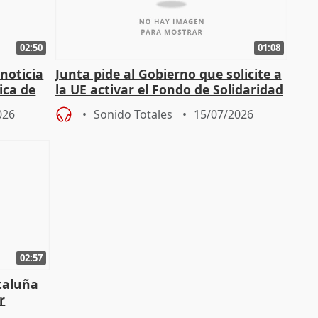
02:50
01:08
 noticia
Junta pide al Gobierno que solicite a
ica de
la UE activar el Fondo de Solidaridad
para afrontar daños del
026
Sonido Totales
15/07/2026
02:57
ataluña
r