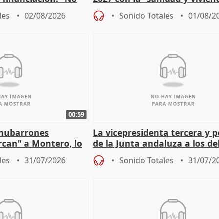
 a las arcas"
prioridades"
les
02/08/2026
Sonido Totales
01/08/2
00:59
"nubarrones
La vicepresidenta tercera y 
ercan" a Montero, lo
de la Junta andaluza a los d
tar en el "ruido pe
territoriales en Málaga
les
31/07/2026
Sonido Totales
31/07/2