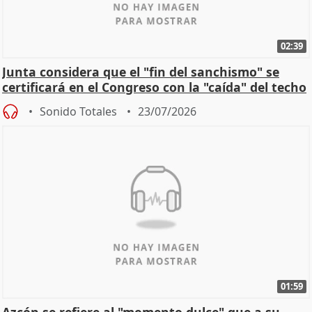
02:39
Junta considera que el "fin del sanchismo" se
certificará en el Congreso con la "caída" del techo
de
Sonido Totales
23/07/2026
01:59
Azcón se refiere al "momento dulce" que a su