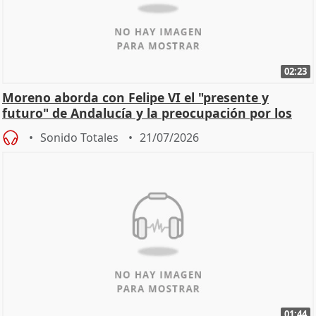
02:23
Moreno aborda con Felipe VI el "presente y
futuro" de Andalucía y la preocupación por los
incendios
Sonido Totales
21/07/2026
01:44