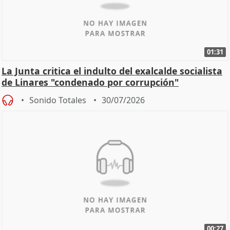
01:31
La Junta critica el indulto del exalcalde socialista
de Linares "condenado por corrupción"
Sonido Totales
30/07/2026
00:27