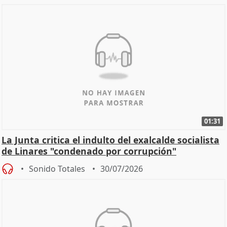
01:31
La Junta critica el indulto del exalcalde socialista
de Linares "condenado por corrupción"
Sonido Totales
30/07/2026