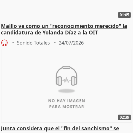
01:05
Maíllo ve como un "reconocimiento merecido" la
candidatura de Yolanda Díaz a la OIT
Sonido Totales
24/07/2026
02:39
Junta considera que el "fin del sanchismo" se