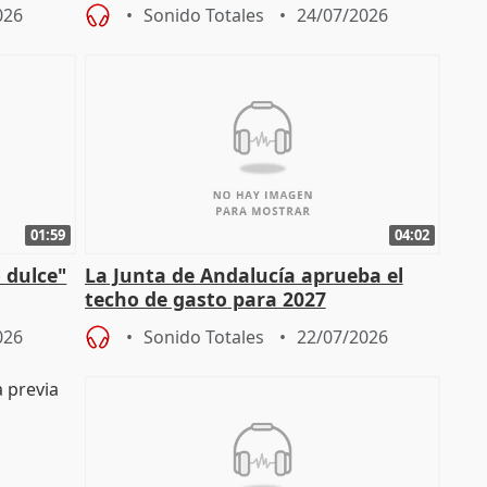
 los
Díaz a la OIT
026
Sonido Totales
24/07/2026
01:59
04:02
 dulce"
La Junta de Andalucía aprueba el
techo de gasto para 2027
026
Sonido Totales
22/07/2026