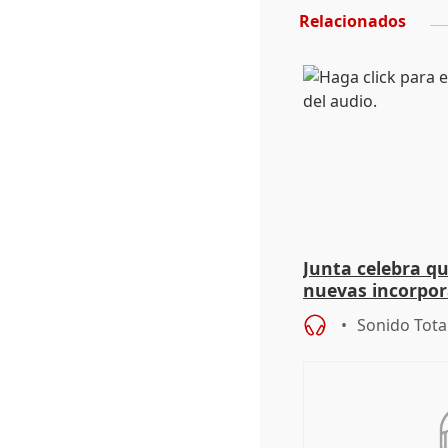
Relacionados
Junta celebra q
nuevas incorpor
andaluz son muj
Sonido Tota