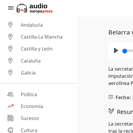
Andalucía
Belarra 
Castilla-La Mancha
Castilla y León
Play
Cataluña
La secreta
Galicia
imputación
aerolínea P
Política
Fecha:
Economía
Resum
Sucesos
La secreta
Cultura
tras la rec