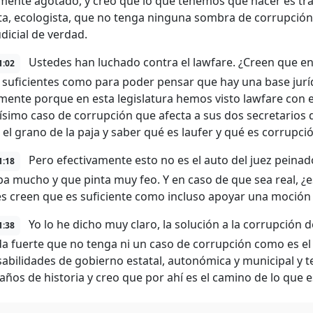
amente agotado, y creo que lo que tenemos que hacer es trab
ta, ecologista, que no tenga ninguna sombra de corrupción
udicial de verdad.
Ustedes han luchado contra el lawfare. ¿Creen que en 
1:02
s suficientes como para poder pensar que hay una base jurídi
mente porque en esta legislatura hemos visto lawfare con el
ísimo caso de corrupción que afecta a sus dos secretarios d
 el grano de la paja y saber qué es laufer y qué es corrupció
Pero efectivamente esto no es el auto del juez peinad
1:18
a mucho y que pinta muy feo. Y en caso de que sea real, ¿
s creen que es suficiente como incluso apoyar una moción
Yo lo he dicho muy claro, la solución a la corrupción d
1:38
da fuerte que no tenga ni un caso de corrupción como es e
abilidades de gobierno estatal, autonómica y municipal y
 años de historia y creo que por ahí es el camino de lo que 