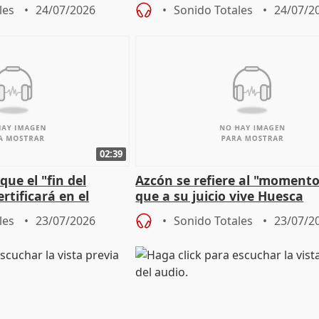
"determinación para afrontar
les
24/07/2026
Sonido Totales
24/07/2
retos", diálog
02:39
que el "fin del
Azcón se refiere al "momento
rtificará en el
que a su juicio vive Huesca
"caída" del techo de
les
23/07/2026
Sonido Totales
23/07/2