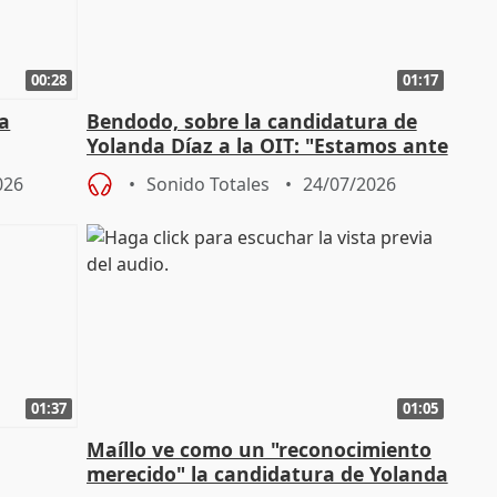
00:28
01:17
a
Bendodo, sobre la candidatura de
Yolanda Díaz a la OIT: "Estamos ante
un plan de evacuación"
026
Sonido Totales
24/07/2026
01:37
01:05
Maíllo ve como un "reconocimiento
merecido" la candidatura de Yolanda