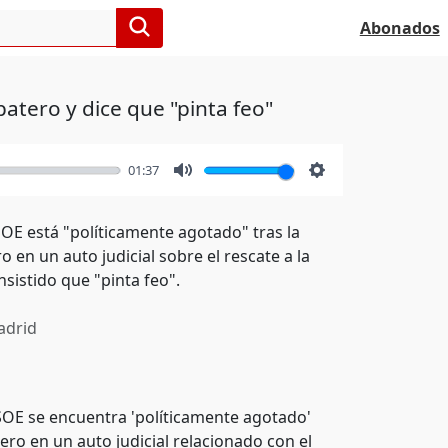
Abonados
atero y dice que "pinta feo"
01:37
Mute
Settings
OE está "políticamente agotado" tras la
en un auto judicial sobre el rescate a la
nsistido que "pinta feo".
drid
SOE se encuentra 'políticamente agotado'
ero en un auto judicial relacionado con el