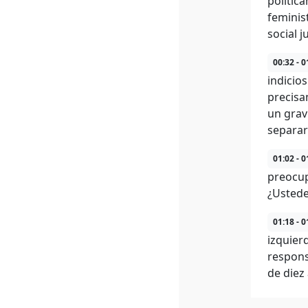
polític
feminis
social j
00:32 - 0
indicio
precisa
un grav
separar
01:02 - 0
preocup
¿Ustede
01:18 - 0
izquier
respons
de diez