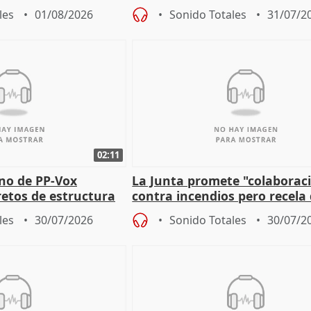
 a incendios
que la lleva a estar en el "rui
les
01/08/2026
Sonido Totales
31/07/2
02:11
rno de PP-Vox
La Junta promete "colaborac
retos de estructura
contra incendios pero recela 
as
pacto de Estado de Sánchez
les
30/07/2026
Sonido Totales
30/07/2