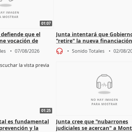
01:07
 defiende que el
Junta intentará que Gobiern
ene vocación de
"retire" la nueva financiació
egislatura"
puede ser saqueo a las arcas
les
07/08/2026
Sonido Totales
02/08/2
01:25
stal es fundamental
Junta cree que "nubarrones
prevención y la
judiciales se acercan" a Mont