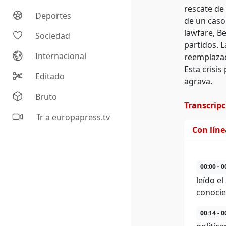
rescate de 
Deportes
de un caso 
lawfare, Be
Sociedad
partidos. 
Internacional
reemplazad
Esta crisis
Editado
agrava.
Bruto
Transcrip
Ir a europapress.tv
Con lín
00:00 - 0
leído e
conoci
00:14 - 0