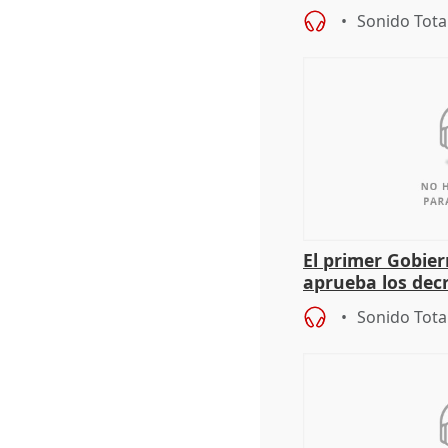
actuación frente
Sonido Tota
El primer Gobie
aprueba los dec
de sus consejerí
Sonido Tota