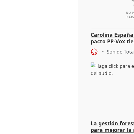
Carolina España
pacto PP-Vox ti
"durar toda la l
Sonido Tota
La gestión fore
para mejorar la 