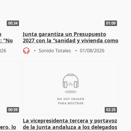
00:34
01:09
o
Junta garantiza un Presupuesto
n: "No
2027 con la "sanidad y vivienda como
"
prioridades"
026
Sonido Totales
01/08/2026
00:59
02:25
La vicepresidenta tercera y portavoz
ero, lo
de la Junta andaluza a los delegados