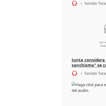
Sonido Tota
Junta considera 
sanchismo" se ce
Congreso con la 
Sonido Tota