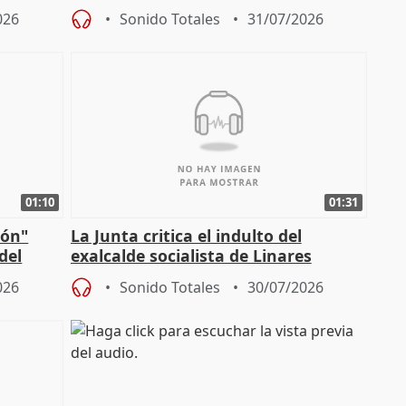
do pe
territoriales en Málaga
026
Sonido Totales
31/07/2026
01:10
01:31
ión"
La Junta critica el indulto del
del
exalcalde socialista de Linares
"condenado por corrupción"
026
Sonido Totales
30/07/2026