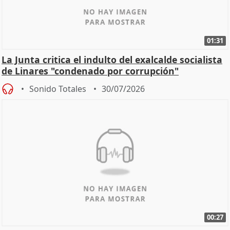
01:31
La Junta critica el indulto del exalcalde socialista
de Linares "condenado por corrupción"
Sonido Totales
30/07/2026
00:27