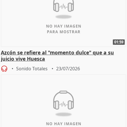
01:59
Azcón se refiere al "momento dulce" que a su
juicio vive Huesca
Sonido Totales
23/07/2026