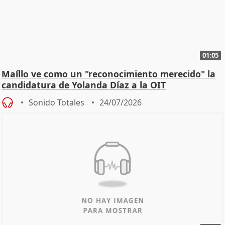
01:05
Maíllo ve como un "reconocimiento merecido" la
candidatura de Yolanda Díaz a la OIT
Sonido Totales
24/07/2026