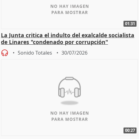
01:31
La Junta critica el indulto del exalcalde socialista
de Linares "condenado por corrupción"
Sonido Totales
30/07/2026
00:27