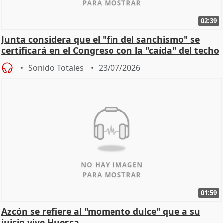
02:39
Junta considera que el "fin del sanchismo" se
certificará en el Congreso con la "caída" del techo
de
Sonido Totales
23/07/2026
01:59
Azcón se refiere al "momento dulce" que a su
juicio vive Huesca