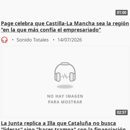
01:00
Page celebra que Castilla-La Mancha sea la región
"en la que más confía el empresariado"
Sonido Totales
14/07/2026
02:57
La Junta replica a Illa que Cataluña no busca
"liderar" sino "hacer trampa" con la financiación