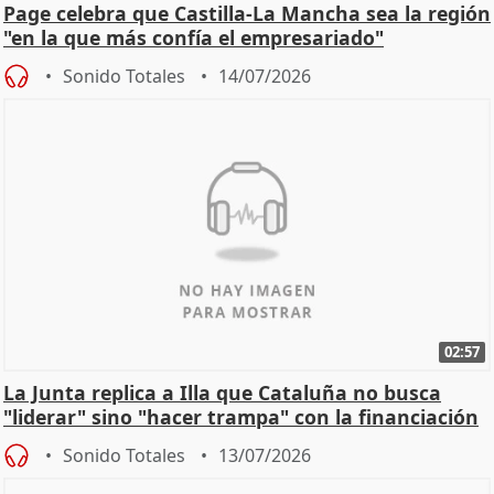
Page celebra que Castilla-La Mancha sea la región
"en la que más confía el empresariado"
Sonido Totales
14/07/2026
02:57
La Junta replica a Illa que Cataluña no busca
"liderar" sino "hacer trampa" con la financiación
Sonido Totales
13/07/2026