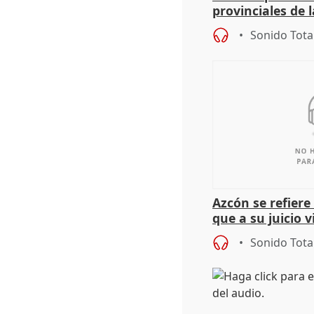
provinciales de 
"determinación 
Sonido Tota
retos", diálog
Azcón se refier
que a su juicio 
Sonido Tota