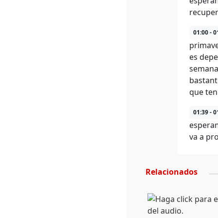
esperam
recuper
01:00 - 0
primave
es depe
semanas
bastant
que ten
01:39 - 0
esperam
va a pr
Relacionados