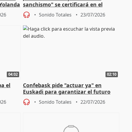
 Yolanda
sanchismo" se certificará en el
Congreso con la "caída" del techo de
026
Sonido Totales
23/07/2026
04:02
02:10
a el
Confebask pide "actuar ya" en
Euskadi para garantizar el futuro
con un pacto de país
026
Sonido Totales
22/07/2026