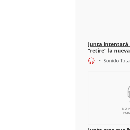
Junta intentará
"retire" la nuev
puede ser saqueo
Sonido Tota