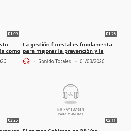
01:09
01:25
sto
La gestión forestal es fundamental
nda como
para mejorar la prevención y la
actuación frente a incendios
026
Sonido Totales
01/08/2026
02:25
02:11