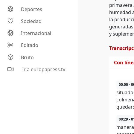
primavera.
Deportes
humedad ac
la producc
Sociedad
generadas 
Internacional
y suplemen
Editado
Transcrip
Bruto
Con lín
Ir a europapress.tv
00:00 - 0
situado
colmenas
quedars
00:29 - 0
manera 