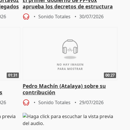
portavoz
El primer Gobierno de PP-Vox
elegados
aprueba los decretos de estructura
de sus consejerías
026
Sonido Totales
30/07/2026
01:31
00:27
Pedro Machín (Atalaya) sobre su
s
contribución
026
Sonido Totales
29/07/2026