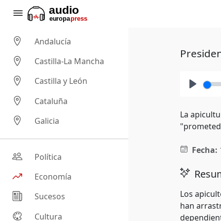
Andalucía
Presiden
Castilla-La Mancha
Castilla y León
Play
Cataluña
La apicult
Galicia
"prometed
Fecha:
Política
Resum
Economía
Los apicul
Sucesos
han arrast
Cultura
dependiente