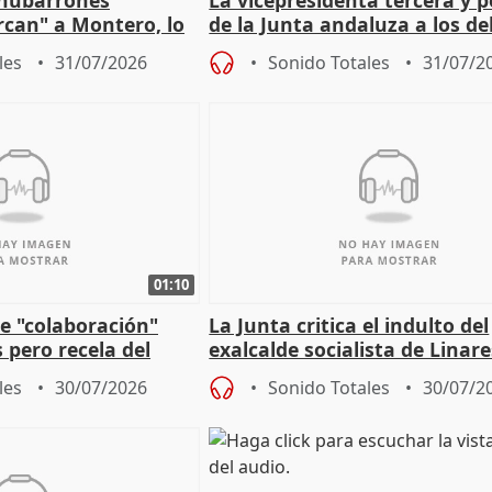
"nubarrones
La vicepresidenta tercera y 
ercan" a Montero, lo
de la Junta andaluza a los d
tar en el "ruido pe
territoriales en Málaga
les
31/07/2026
Sonido Totales
31/07/2
01:10
e "colaboración"
La Junta critica el indulto del
 pero recela del
exalcalde socialista de Linare
 de Sánchez
"condenado por corrupción"
les
30/07/2026
Sonido Totales
30/07/2