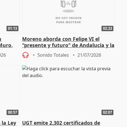
01:13
02:23
n
Moreno aborda con Felipe VI el
 Muro,
"presente y futuro" de Andalucía y la
preocupación por los incendios
026
Sonido Totales
21/07/2026
00:57
02:07
 la Ley
UGT emite 2.302 certificados de