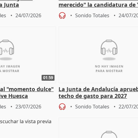
la Junta
merecido" la candidatura de
para afrontar los
Díaz a la OIT
les
24/07/2026
Sonido Totales
24/07/2
01:59
e al "momento dulce"
La Junta de Andalucía aprueb
vive Huesca
techo de gasto para 2027
les
23/07/2026
Sonido Totales
22/07/2