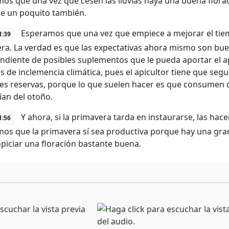
os que una vez que cesen las lluvias haya una buena florac
e un poquito también.
Esperamos que una vez que empiece a mejorar el ti
1:39
ra. La verdad es que las expectativas ahora mismo son buena
ndiente de posibles suplementos que le pueda aportar el ap
 de inclemencia climática, pues el apicultor tiene que segu
es reservas, porque lo que suelen hacer es que consumen d
ían del otoño.
Y ahora, si la primavera tarda en instaurarse, las ha
1:56
os que la primavera sí sea productiva porque hay una gra
opiciar una floración bastante buena.