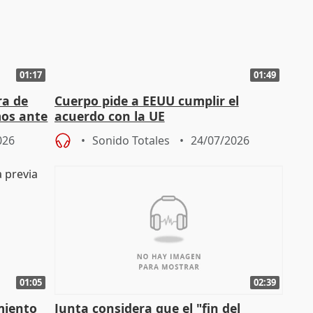
01:17
01:49
ra de
Cuerpo pide a EEUU cumplir el
mos ante
acuerdo con la UE
026
Sonido Totales
24/07/2026
01:05
02:39
miento
Junta considera que el "fin del