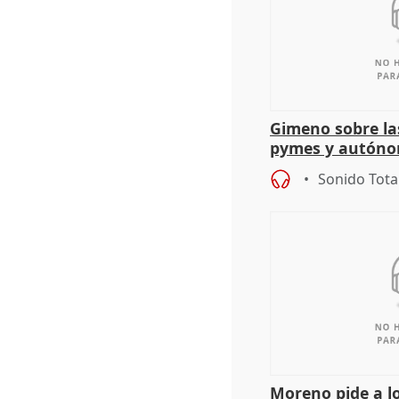
Gimeno sobre la
pymes y autón
Sonido Tota
Moreno pide a l