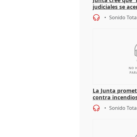
Junta cree que 
judiciales se ac
que la lleva a es
Sonido Tota
La Junta promet
contra incendios
pacto de Estado
Sonido Tota