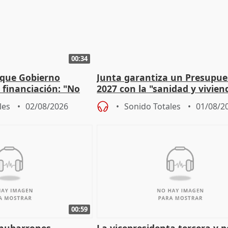
00:34
 que Gobierno
Junta garantiza un Presupue
a financiación: "No
2027 con la "sanidad y vivie
 a las arcas"
prioridades"
les
02/08/2026
Sonido Totales
01/08/2
00:59