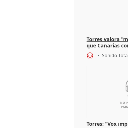
Torres valora "
que Canarias co
propuesta del C
Sonido Tota
Torres: "Vox im