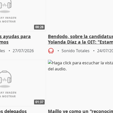
00:28
s ayudas para
Bendodo, sobre la candidatu
omos
Yolanda Díaz a la OIT: "Esta
un plan de evacuación"
les
27/07/2026
Sonido Totales
24/07/2
01:37
os delegados
Maíllo ve como un "reconoci