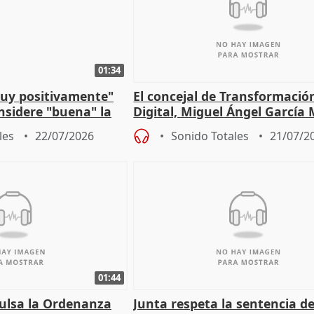
01:34
muy positivamente"
El concejal de Transformació
nsidere "buena" la
Digital, Miguel Ángel García
PFF
sobre la Ordenanza del Dato
les
22/07/2026
Sonido Totales
21/07/2
01:44
pulsa la Ordenanza
Junta respeta la sentencia de