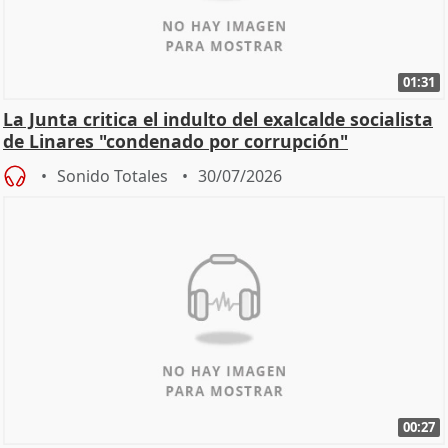
01:31
La Junta critica el indulto del exalcalde socialista
de Linares "condenado por corrupción"
Sonido Totales
30/07/2026
00:27