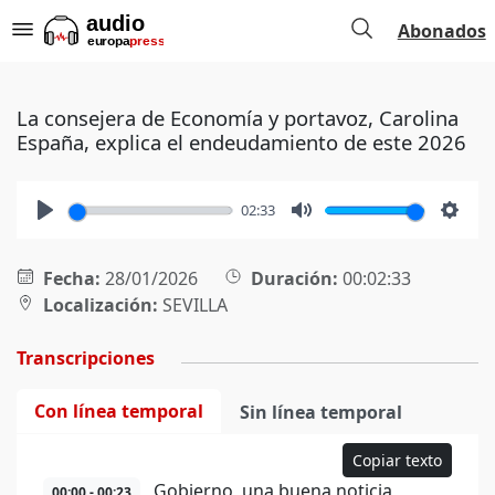
Abonados
La consejera de Economía y portavoz, Carolina
España, explica el endeudamiento de este 2026
02:33
Play
Mute
Setti
Fecha:
28/01/2026
Duración:
00:02:33
Localización:
SEVILLA
Transcripciones
Con línea temporal
Sin línea temporal
Copiar texto
Gobierno, una buena noticia
00:00 - 00:23