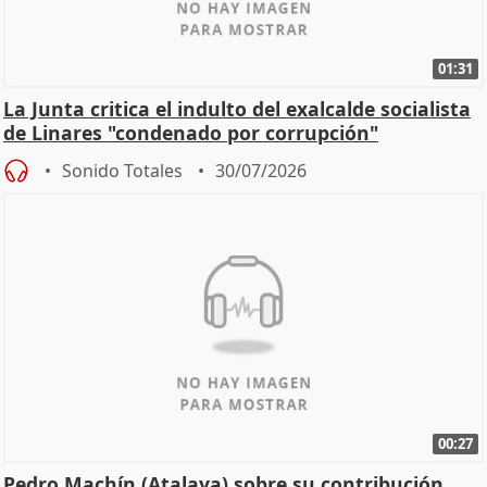
01:31
La Junta critica el indulto del exalcalde socialista
de Linares "condenado por corrupción"
Sonido Totales
30/07/2026
00:27
Pedro Machín (Atalaya) sobre su contribución