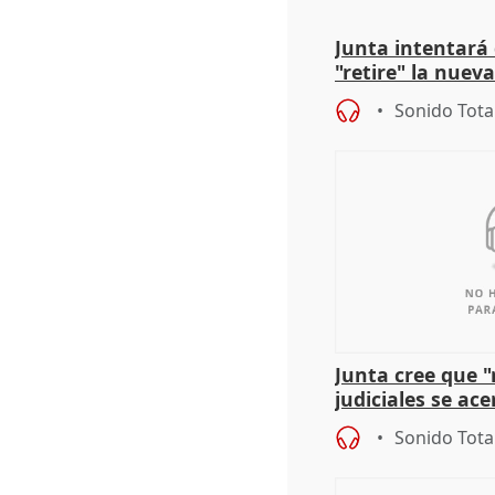
Junta intentará
"retire" la nuev
puede ser saqueo
Sonido Tota
Junta cree que 
judiciales se ac
que la lleva a es
Sonido Tota