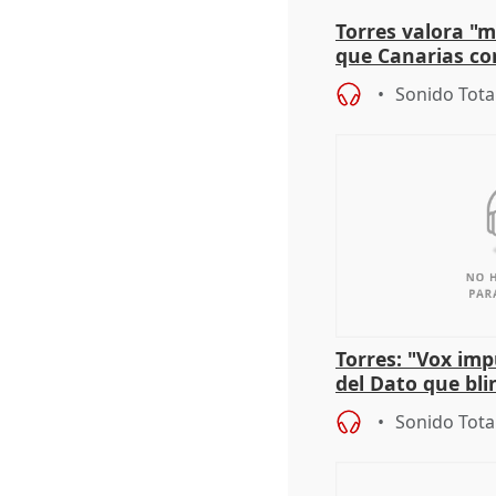
Torres valora "
que Canarias co
propuesta del C
Sonido Tota
Torres: "Vox im
del Dato que bli
los derechos ant
Sonido Tota