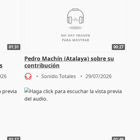
01:31
00:27
Pedro Machín (Atalaya) sobre su
s
contribución
026
Sonido Totales
29/07/2026
01:17
01:49