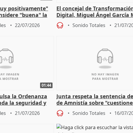
muy positivamente"
El concejal de Transformació
nsidere "buena" la
Digital, Miguel Ángel García
PFF
sobre la Ordenanza del Dato
les
22/07/2026
Sonido Totales
21/07/2
01:44
pulsa la Ordenanza
Junta respeta la sentencia de
nda la seguridad y
de Amnistía sobre "cuestione
e al control"
técnicas" que "no avalan la 
les
21/07/2026
Sonido Totales
16/07/2