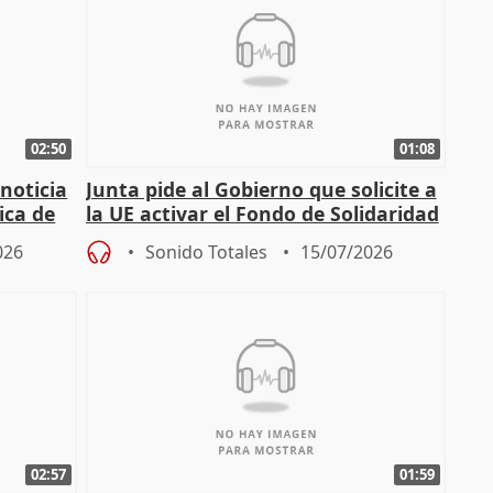
02:50
01:08
 noticia
Junta pide al Gobierno que solicite a
ica de
la UE activar el Fondo de Solidaridad
para afrontar daños del
026
Sonido Totales
15/07/2026
02:57
01:59