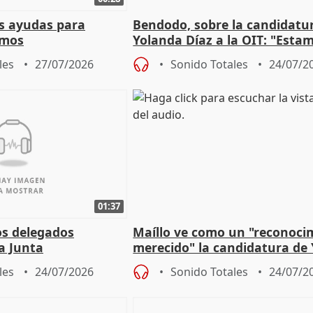
s ayudas para
Bendodo, sobre la candidatu
omos
Yolanda Díaz a la OIT: "Esta
un plan de evacuación"
les
27/07/2026
Sonido Totales
24/07/2
01:37
os delegados
Maíllo ve como un "reconoci
la Junta
merecido" la candidatura de
para afrontar los
Díaz a la OIT
les
24/07/2026
Sonido Totales
24/07/2