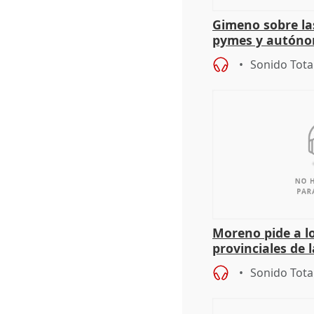
Gimeno sobre la
pymes y autón
Sonido Tota
Moreno pide a l
provinciales de 
"determinación 
Sonido Tota
retos", diálog