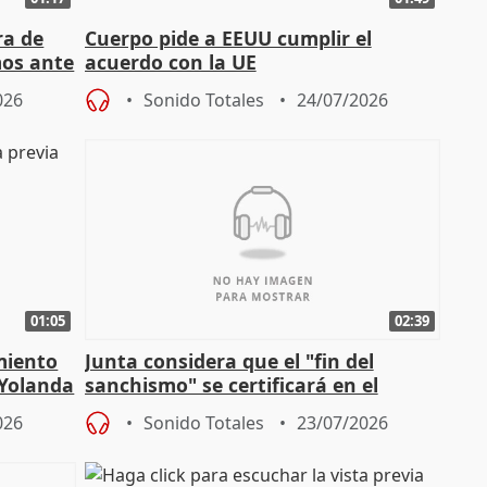
ra de
Cuerpo pide a EEUU cumplir el
mos ante
acuerdo con la UE
026
Sonido Totales
24/07/2026
01:05
02:39
miento
Junta considera que el "fin del
 Yolanda
sanchismo" se certificará en el
Congreso con la "caída" del techo de
026
Sonido Totales
23/07/2026