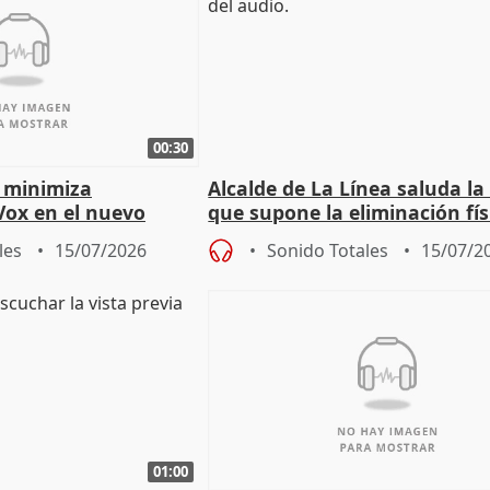
00:30
 minimiza
Alcalde de La Línea saluda la
Vox en el nuevo
que supone la eliminación fís
mportante es que sea
la Verja de Gibraltar
les
15/07/2026
Sonido Totales
15/07/2
01:00