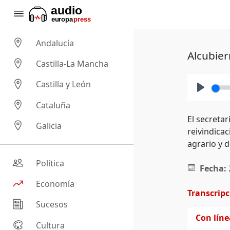
Andalucía
Alcubier
Castilla-La Mancha
Castilla y León
Play
Cataluña
El secreta
Galicia
reivindicac
agrario y 
Política
Fecha:
Economía
Transcrip
Sucesos
Con lín
Cultura