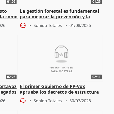
01:09
01:25
sto
La gestión forestal es fundamental
nda como
para mejorar la prevención y la
actuación frente a incendios
026
Sonido Totales
01/08/2026
02:25
02:11
portavoz
El primer Gobierno de PP-Vox
elegados
aprueba los decretos de estructura
de sus consejerías
026
Sonido Totales
30/07/2026