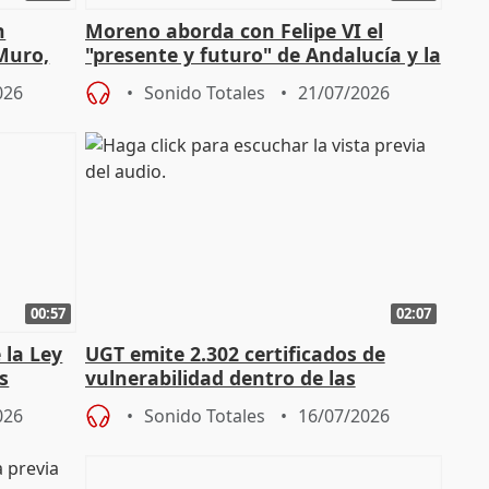
n
Moreno aborda con Felipe VI el
 Muro,
"presente y futuro" de Andalucía y la
preocupación por los incendios
026
Sonido Totales
21/07/2026
00:57
02:07
 la Ley
UGT emite 2.302 certificados de
s
vulnerabilidad dentro de las
const
solicitudes de regulación C-LM
026
Sonido Totales
16/07/2026