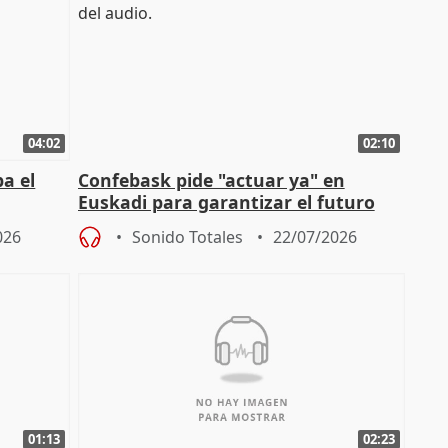
04:02
02:10
a el
Confebask pide "actuar ya" en
Euskadi para garantizar el futuro
con un pacto de país
026
Sonido Totales
22/07/2026
01:13
02:23