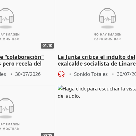
01:10
e "colaboración"
La Junta critica el indulto del
 pero recela del
exalcalde socialista de Linare
 de Sánchez
"condenado por corrupción"
les
30/07/2026
Sonido Totales
30/07/2
00:28