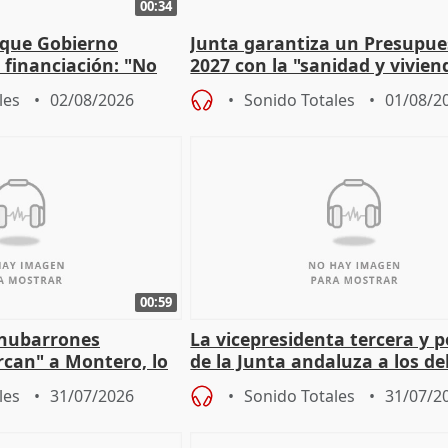
00:34
 que Gobierno
Junta garantiza un Presupue
a financiación: "No
2027 con la "sanidad y vivie
 a las arcas"
prioridades"
les
02/08/2026
Sonido Totales
01/08/2
00:59
"nubarrones
La vicepresidenta tercera y 
ercan" a Montero, lo
de la Junta andaluza a los d
tar en el "ruido pe
territoriales en Málaga
les
31/07/2026
Sonido Totales
31/07/2