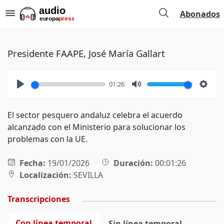
Abonados
Presidente FAAPE, José María Gallart
01:26
Play
Mute
Setti
El sector pesquero andaluz celebra el acuerdo
alcanzado con el Ministerio para solucionar los
problemas con la UE.
Fecha:
19/01/2026
Duración:
00:01:26
Localización:
SEVILLA
Transcripciones
Con línea temporal
Sin línea temporal