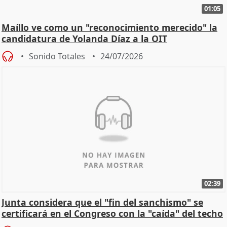
01:05
Maíllo ve como un "reconocimiento merecido" la
candidatura de Yolanda Díaz a la OIT
Sonido Totales
24/07/2026
02:39
Junta considera que el "fin del sanchismo" se
certificará en el Congreso con la "caída" del techo
de