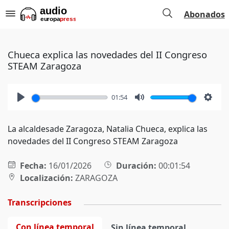
Abonados
Chueca explica las novedades del II Congreso
STEAM Zaragoza
01:54
Play
Mute
Setti
La alcaldesade Zaragoza, Natalia Chueca, explica las
novedades del II Congreso STEAM Zaragoza
Fecha:
16/01/2026
Duración:
00:01:54
Localización:
ZARAGOZA
Transcripciones
Con línea temporal
Sin línea temporal