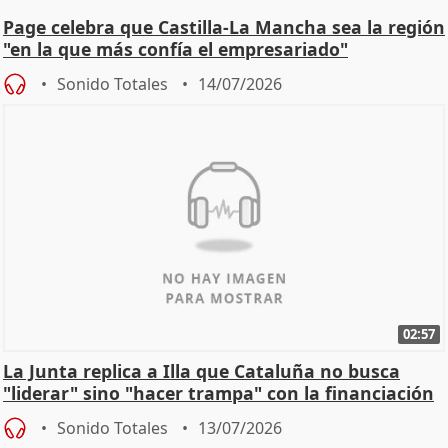
Page celebra que Castilla-La Mancha sea la región
"en la que más confía el empresariado"
Sonido Totales
14/07/2026
02:57
La Junta replica a Illa que Cataluña no busca
"liderar" sino "hacer trampa" con la financiación
Sonido Totales
13/07/2026