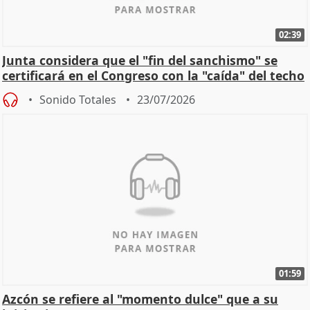
02:39
Junta considera que el "fin del sanchismo" se
certificará en el Congreso con la "caída" del techo
de
Sonido Totales
23/07/2026
01:59
Azcón se refiere al "momento dulce" que a su