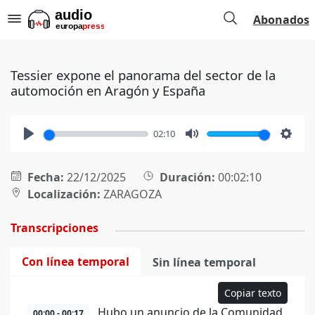
Abonados
Tessier expone el panorama del sector de la
automoción en Aragón y España
02:10
Play
Mute
Setti
Fecha:
22/12/2025
Duración:
00:02:10
Localización:
ZARAGOZA
Transcripciones
Con línea temporal
Sin línea temporal
Copiar texto
Hubo un anuncio de la Comunidad
00:00 - 00:17