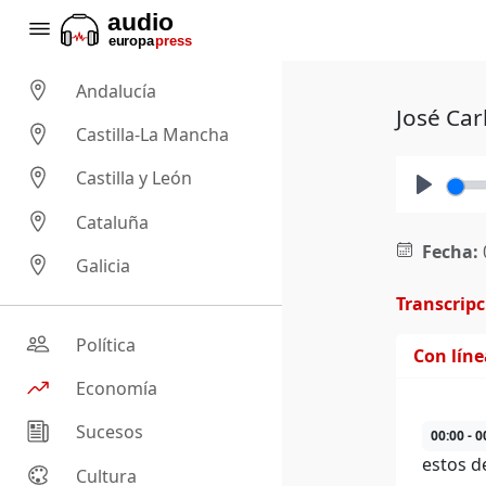
Andalucía
José Car
Castilla-La Mancha
Castilla y León
Play
Cataluña
Fecha:
Galicia
Transcrip
Política
Con lín
Economía
Sucesos
00:00 - 0
estos d
Cultura