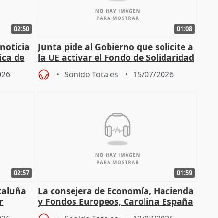
02:50
01:08
 noticia
Junta pide al Gobierno que solicite a
ica de
la UE activar el Fondo de Solidaridad
para afrontar daños del
026
Sonido Totales
15/07/2026
02:57
01:59
ataluña
La consejera de Economía, Hacienda
r
y Fondos Europeos, Carolina España