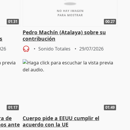
01:31
00:27
Pedro Machín (Atalaya) sobre su
s
contribución
026
Sonido Totales
29/07/2026
01:17
01:49
ra de
Cuerpo pide a EEUU cumplir el
mos ante
acuerdo con la UE