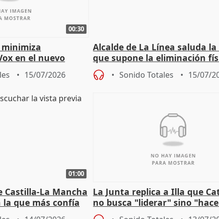
00:30
 minimiza
Alcalde de La Línea saluda la
Vox en el nuevo
que supone la eliminación fís
mportante es que sea
la Verja de Gibraltar
les
15/07/2026
Sonido Totales
15/07/2
01:00
e Castilla-La Mancha
La Junta replica a Illa que C
n la que más confía
no busca "liderar" sino "hace
"
trampa" con la financiación