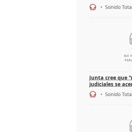
puede ser saqueo
Sonido Tota
Junta cree que 
judiciales se ac
que la lleva a es
Sonido Tota