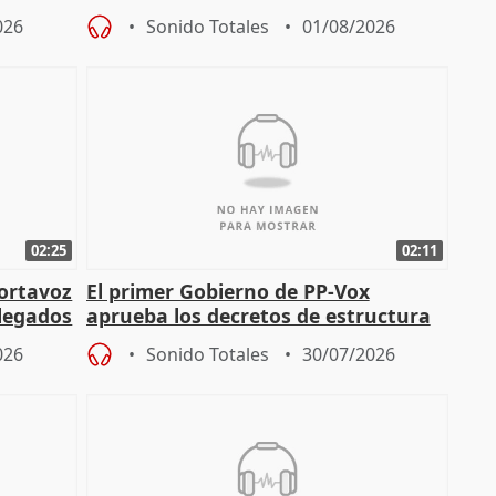
actuación frente a incendios
026
Sonido Totales
01/08/2026
02:25
02:11
portavoz
El primer Gobierno de PP-Vox
elegados
aprueba los decretos de estructura
de sus consejerías
026
Sonido Totales
30/07/2026