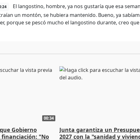
El langostino, hombre, ya nos gustaría que esa seman
0:24
traían un montón, se hubiera mantenido. Bueno, ya sabíamo
r, porque se pescó mucho el langostino durante, creo qu
00:34
 que Gobierno
Junta garantiza un Presupue
a financiación: "No
2027 con la "sanidad y vivie