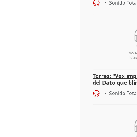
Sonido Tota
Torres: "Vox im
del Dato que bli
los derechos ant
Sonido Tota