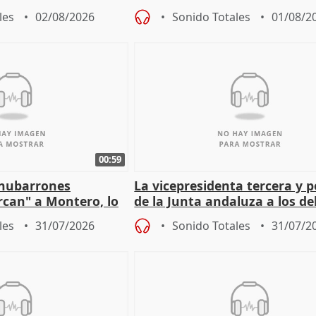
 a las arcas"
prioridades"
les
02/08/2026
Sonido Totales
01/08/2
00:59
"nubarrones
La vicepresidenta tercera y 
ercan" a Montero, lo
de la Junta andaluza a los d
tar en el "ruido pe
territoriales en Málaga
les
31/07/2026
Sonido Totales
31/07/2