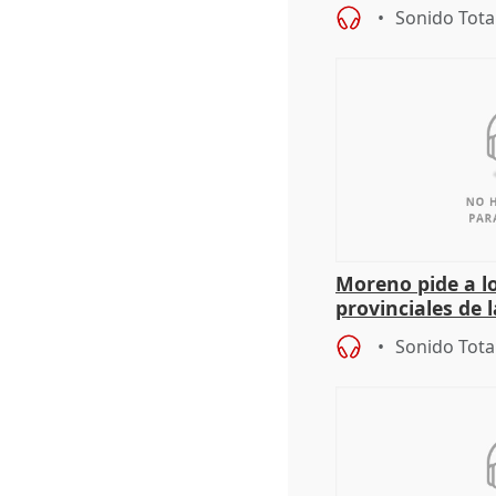
Sonido Tota
Moreno pide a l
provinciales de 
"determinación 
Sonido Tota
retos", diálog