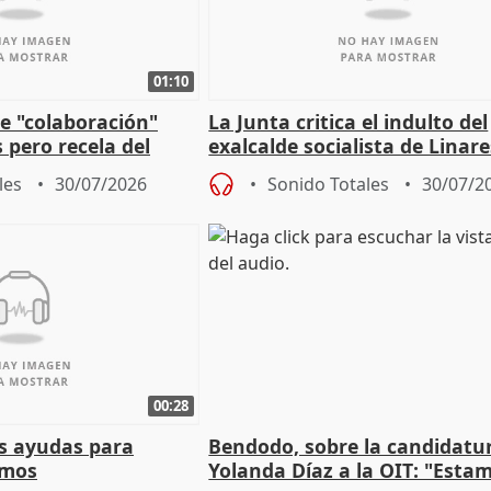
01:10
e "colaboración"
La Junta critica el indulto del
 pero recela del
exalcalde socialista de Linare
 de Sánchez
"condenado por corrupción"
les
30/07/2026
Sonido Totales
30/07/2
00:28
s ayudas para
Bendodo, sobre la candidatu
omos
Yolanda Díaz a la OIT: "Esta