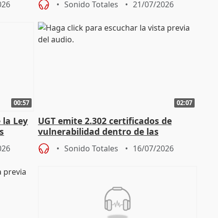
026
Sonido Totales
21/07/2026
00:57
02:07
 la Ley
UGT emite 2.302 certificados de
s
vulnerabilidad dentro de las
const
solicitudes de regulación C-LM
026
Sonido Totales
16/07/2026