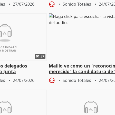
un plan de evacuación"
les
27/07/2026
Sonido Totales
24/07/2
01:37
os delegados
Maíllo ve como un "reconoci
la Junta
merecido" la candidatura de
para afrontar los
Díaz a la OIT
les
24/07/2026
Sonido Totales
24/07/2