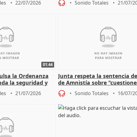
les
22/07/2026
Sonido Totales
21/07/2
01:44
pulsa la Ordenanza
Junta respeta la sentencia de
nda la seguridad y
de Amnistía sobre "cuestione
e al control"
técnicas" que "no avalan la 
les
21/07/2026
Sonido Totales
16/07/2