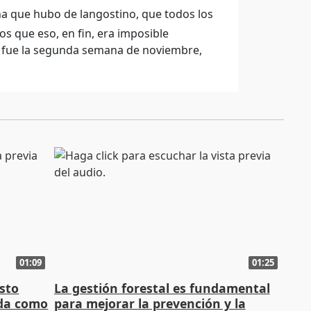
a que hubo de langostino, que todos los
s que eso, en fin, era imposible
e fue la segunda semana de noviembre,
01:09
01:25
sto
La gestión forestal es fundamental
nda como
para mejorar la prevención y la