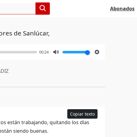
Abonados
ores de Sanlúcar,
00:24
Mute
Settings
DIZ
Copiar texto
os están trabajando, quitando los días
 están siendo buenas.