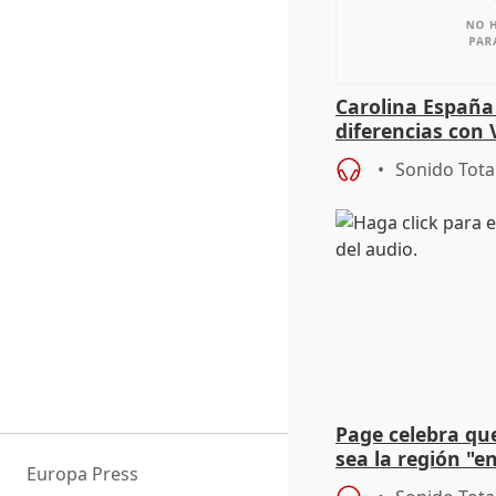
Carolina España
diferencias con 
Gobierno: "Lo i
Sonido Tota
una leg
Page celebra qu
sea la región "e
Europa Press
el empresariado