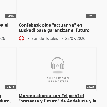
04:02
02:10
a el
Confebask pide "actuar ya" en
Euskadi para garantizar el futuro
con un pacto de país
026
Sonido Totales
22/07/2026
01:13
02:23
n
Moreno aborda con Felipe VI el
 Muro,
"presente y futuro" de Andalucía y la
preocupación por los incendios