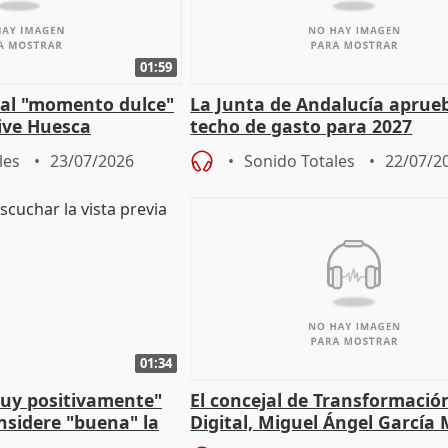
01:59
e al "momento dulce"
La Junta de Andalucía aprueb
vive Huesca
techo de gasto para 2027
les
23/07/2026
Sonido Totales
22/07/2
01:34
muy positivamente"
El concejal de Transformació
nsidere "buena" la
Digital, Miguel Ángel García
PFF
sobre la Ordenanza del Dato