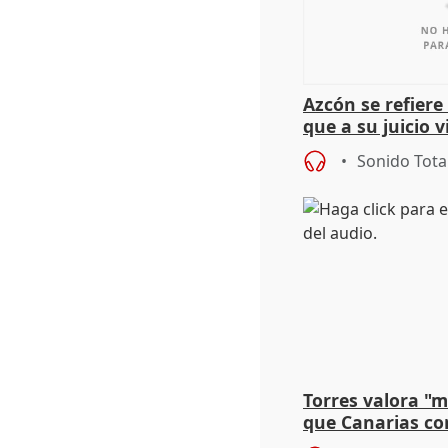
Azcón se refier
que a su juicio 
Sonido Tota
Torres valora "
que Canarias co
propuesta del C