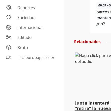
00:09 - 0
Deportes
barcos 
Sociedad
mantene
¿no?
Internacional
Editado
Relacionados
Bruto
Ir a europapress.tv
Junta intentará
"retire" la nuev