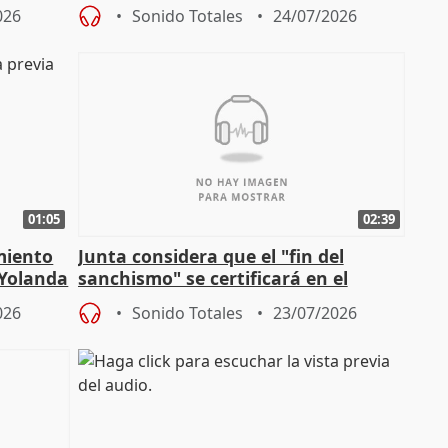
026
Sonido Totales
24/07/2026
01:05
02:39
miento
Junta considera que el "fin del
 Yolanda
sanchismo" se certificará en el
Congreso con la "caída" del techo de
026
Sonido Totales
23/07/2026