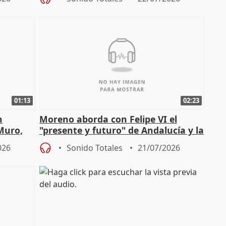
01:13
02:23
n
Moreno aborda con Felipe VI el
 Muro,
"presente y futuro" de Andalucía y la
preocupación por los incendios
026
Sonido Totales
21/07/2026