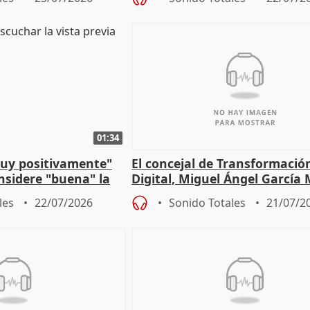
01:34
muy positivamente"
El concejal de Transformació
nsidere "buena" la
Digital, Miguel Ángel García
PFF
sobre la Ordenanza del Dato
les
22/07/2026
Sonido Totales
21/07/2