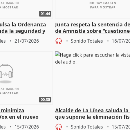
01:44
pulsa la Ordenanza
Junta respeta la sentencia de
nda la seguridad y
de Amnistía sobre "cuestione
e al control"
técnicas" que "no avalan la 
les
21/07/2026
Sonido Totales
16/07/2
00:30
 minimiza
Alcalde de La Línea saluda la
Vox en el nuevo
que supone la eliminación fís
mportante es que sea
la Verja de Gibraltar
les
15/07/2026
Sonido Totales
15/07/2