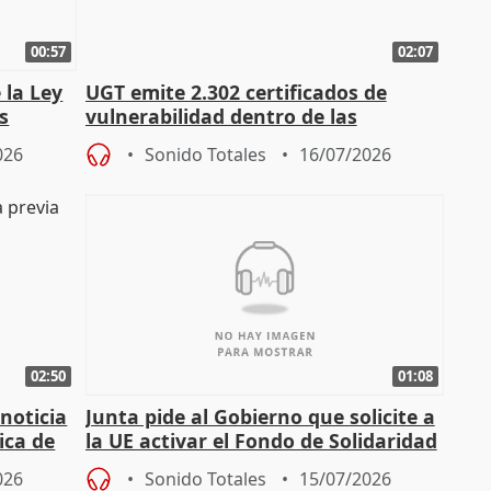
00:57
02:07
 la Ley
UGT emite 2.302 certificados de
s
vulnerabilidad dentro de las
const
solicitudes de regulación C-LM
026
Sonido Totales
16/07/2026
02:50
01:08
 noticia
Junta pide al Gobierno que solicite a
ica de
la UE activar el Fondo de Solidaridad
para afrontar daños del
026
Sonido Totales
15/07/2026