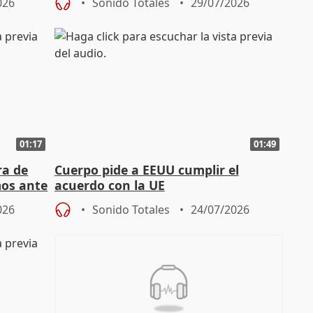
026
Sonido Totales
29/07/2026
01:17
01:49
ra de
Cuerpo pide a EEUU cumplir el
mos ante
acuerdo con la UE
026
Sonido Totales
24/07/2026