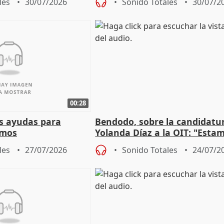
les
30/07/2026
Sonido Totales
30/07/2
00:28
s ayudas para
Bendodo, sobre la candidatu
omos
Yolanda Díaz a la OIT: "Esta
un plan de evacuación"
les
27/07/2026
Sonido Totales
24/07/2