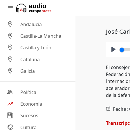
Andalucía
José Car
Castilla-La Mancha
Castilla y León
Play
Cataluña
El conseje
Galicia
Federación
Internacio
aceleradora
Política
de la defe
Economía
Fecha:
Sucesos
Transcrip
Cultura