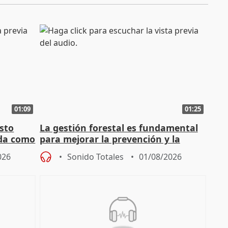
01:09
01:25
sto
La gestión forestal es fundamental
nda como
para mejorar la prevención y la
actuación frente a incendios
026
Sonido Totales
01/08/2026