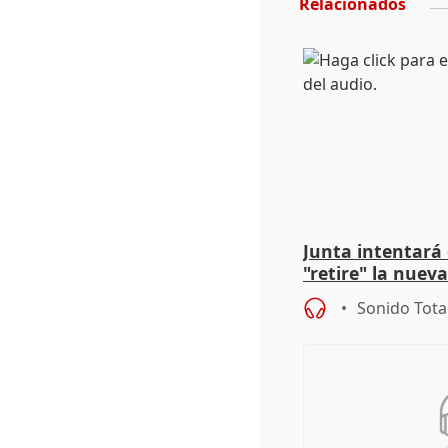
Relacionados
Junta intentará
"retire" la nuev
puede ser saqueo
Sonido Tota