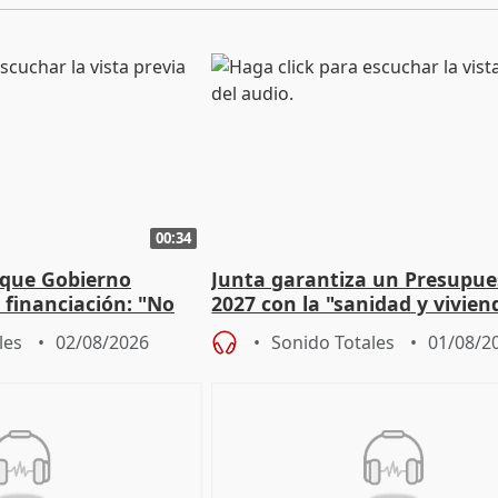
00:34
 que Gobierno
Junta garantiza un Presupue
a financiación: "No
2027 con la "sanidad y vivie
 a las arcas"
prioridades"
les
02/08/2026
Sonido Totales
01/08/2