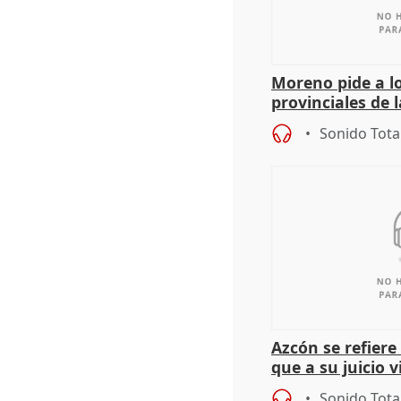
Moreno pide a l
provinciales de 
"determinación 
Sonido Tota
retos", diálog
Azcón se refier
que a su juicio 
Sonido Tota