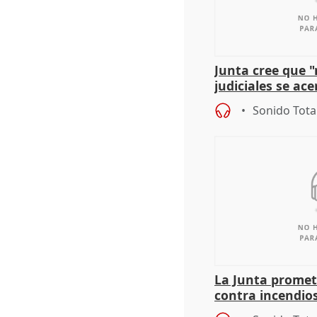
Junta cree que 
judiciales se ac
que la lleva a es
Sonido Tota
La Junta promet
contra incendios
pacto de Estado