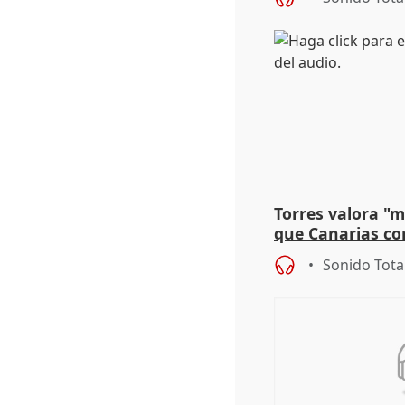
Torres valora "
que Canarias co
propuesta del C
Sonido Tota