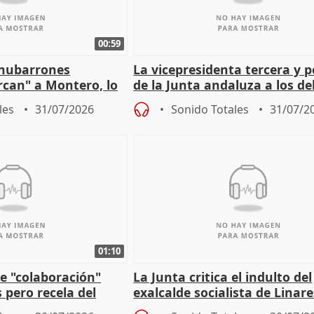
00:59
"nubarrones
La vicepresidenta tercera y 
ercan" a Montero, lo
de la Junta andaluza a los d
tar en el "ruido pe
territoriales en Málaga
les
31/07/2026
Sonido Totales
31/07/2
01:10
e "colaboración"
La Junta critica el indulto del
 pero recela del
exalcalde socialista de Linare
 de Sánchez
"condenado por corrupción"