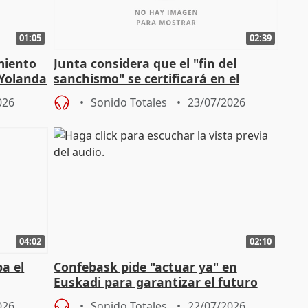
01:05
02:39
miento
Junta considera que el "fin del
 Yolanda
sanchismo" se certificará en el
Congreso con la "caída" del techo de
026
Sonido Totales
23/07/2026
04:02
02:10
a el
Confebask pide "actuar ya" en
Euskadi para garantizar el futuro
con un pacto de país
026
Sonido Totales
22/07/2026