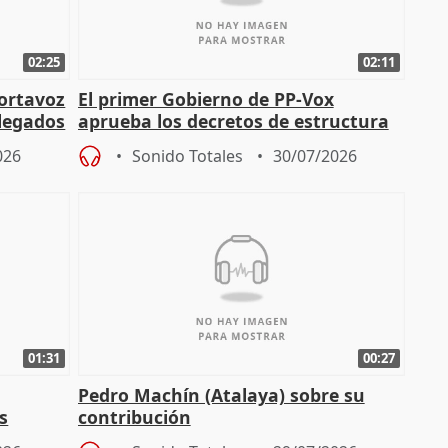
02:25
02:11
portavoz
El primer Gobierno de PP-Vox
elegados
aprueba los decretos de estructura
de sus consejerías
026
Sonido Totales
30/07/2026
01:31
00:27
Pedro Machín (Atalaya) sobre su
s
contribución