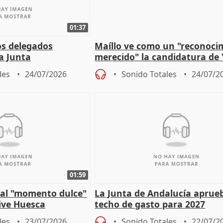
01:37
os delegados
Maíllo ve como un "reconoci
la Junta
merecido" la candidatura de
para afrontar los
Díaz a la OIT
les
24/07/2026
Sonido Totales
24/07/2
01:59
e al "momento dulce"
La Junta de Andalucía aprueb
vive Huesca
techo de gasto para 2027
les
23/07/2026
Sonido Totales
22/07/2