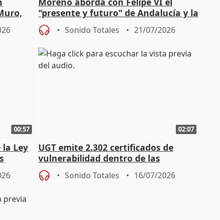
n
Moreno aborda con Felipe VI el
 Muro,
"presente y futuro" de Andalucía y la
preocupación por los incendios
026
Sonido Totales
21/07/2026
00:57
02:07
 la Ley
UGT emite 2.302 certificados de
s
vulnerabilidad dentro de las
const
solicitudes de regulación C-LM
026
Sonido Totales
16/07/2026