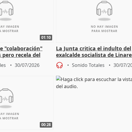
01:10
e "colaboración"
La Junta critica el indulto del
 pero recela del
exalcalde socialista de Linare
 de Sánchez
"condenado por corrupción"
les
30/07/2026
Sonido Totales
30/07/2
00:28