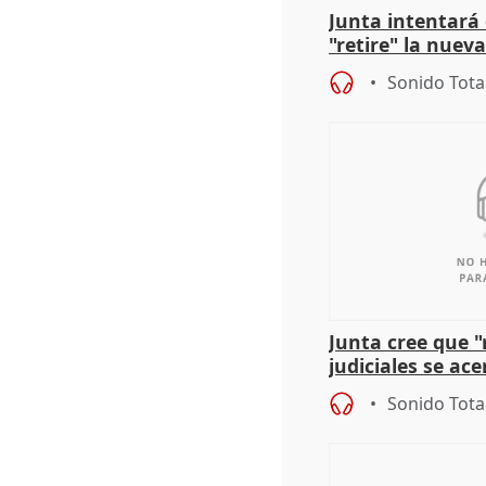
Junta intentará
"retire" la nuev
puede ser saqueo
Sonido Tota
Junta cree que 
judiciales se ac
que la lleva a es
Sonido Tota