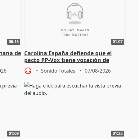
06:15
01:07
emana de
Carolina España defiende que el
pacto PP-Vox tiene vocación de
"durar toda la legislatura"
026
Sonido Totales
07/08/2026
01:09
01:25