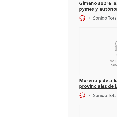
Gimeno sobre la
pymes y autón
Sonido Tota
Moreno pide a l
provinciales de 
"determinación 
Sonido Tota
retos", diálog