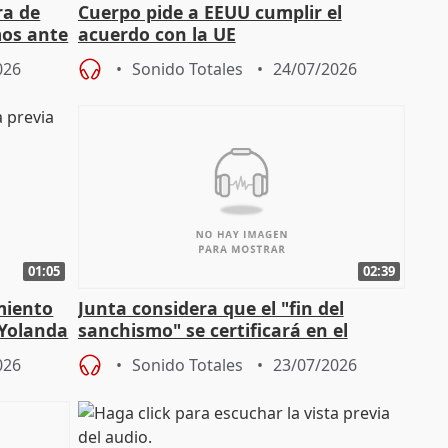
ra de
Cuerpo pide a EEUU cumplir el
mos ante
acuerdo con la UE
026
Sonido Totales
24/07/2026
01:05
02:39
miento
Junta considera que el "fin del
 Yolanda
sanchismo" se certificará en el
Congreso con la "caída" del techo de
026
Sonido Totales
23/07/2026