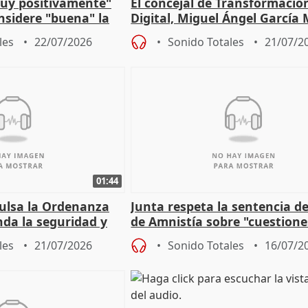
muy positivamente"
El concejal de Transformació
nsidere "buena" la
Digital, Miguel Ángel García
PFF
sobre la Ordenanza del Dato
les
22/07/2026
Sonido Totales
21/07/2
01:44
pulsa la Ordenanza
Junta respeta la sentencia de
nda la seguridad y
de Amnistía sobre "cuestione
e al control"
técnicas" que "no avalan la 
les
21/07/2026
Sonido Totales
16/07/2