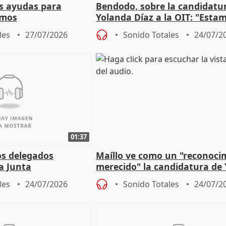
s ayudas para
Bendodo, sobre la candidatu
omos
Yolanda Díaz a la OIT: "Esta
un plan de evacuación"
les
27/07/2026
Sonido Totales
24/07/2
01:37
os delegados
Maíllo ve como un "reconoci
la Junta
merecido" la candidatura de
para afrontar los
Díaz a la OIT
les
24/07/2026
Sonido Totales
24/07/2