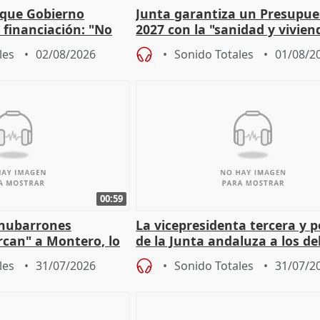
 que Gobierno
Junta garantiza un Presupue
a financiación: "No
2027 con la "sanidad y vivie
 a las arcas"
prioridades"
les
02/08/2026
Sonido Totales
01/08/2
00:59
"nubarrones
La vicepresidenta tercera y 
ercan" a Montero, lo
de la Junta andaluza a los d
tar en el "ruido pe
territoriales en Málaga
les
31/07/2026
Sonido Totales
31/07/2