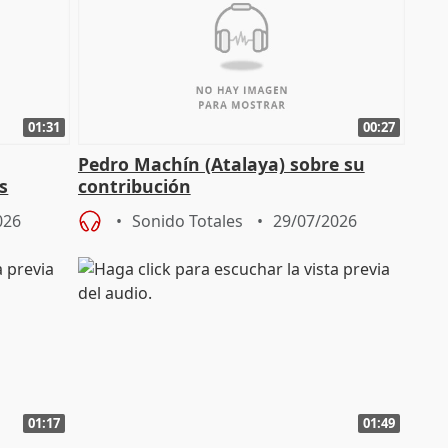
01:31
00:27
Pedro Machín (Atalaya) sobre su
s
contribución
026
Sonido Totales
29/07/2026
01:17
01:49