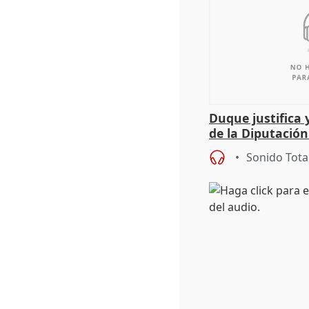
Duque justifica 
de la Diputació
del patrimonio
Sonido Tota