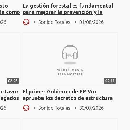
sto
La gestión forestal es fundamental
nda como
para mejorar la prevención y la
actuación frente a incendios
026
Sonido Totales
01/08/2026
02:25
02:11
portavoz
El primer Gobierno de PP-Vox
elegados
aprueba los decretos de estructura
de sus consejerías
026
Sonido Totales
30/07/2026