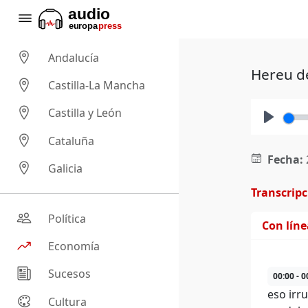
Andalucía
Hereu de
Castilla-La Mancha
Castilla y León
Play
Cataluña
Fecha:
Galicia
Transcrip
Política
Con lín
Economía
Sucesos
00:00 - 0
eso irr
Cultura