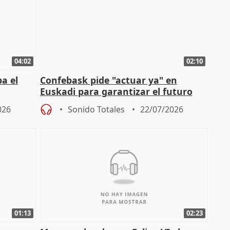
04:02
02:10
a el
Confebask pide "actuar ya" en
Euskadi para garantizar el futuro
con un pacto de país
026
Sonido Totales
22/07/2026
01:13
02:23