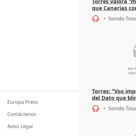
Torres valora "
que Canarias co
propuesta del C
Sonido Tota
Torres: "Vox im
del Dato que bli
Europa Press
los derechos ant
Sonido Tota
Contáctenos
Aviso Legal