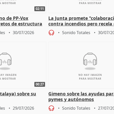
02:11
rno de PP-Vox
La Junta promete "colaborac
retos de estructura
contra incendios pero recela 
as
pacto de Estado de Sánchez
les
30/07/2026
Sonido Totales
30/07/2
00:27
talaya) sobre su
Gimeno sobre las ayudas par
pymes y autónomos
les
29/07/2026
Sonido Totales
27/07/2