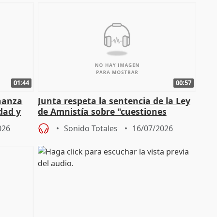
01:44
00:57
enanza
Junta respeta la sentencia de la Ley
dad y
de Amnistía sobre "cuestiones
técnicas" que "no avalan la const
026
Sonido Totales
16/07/2026