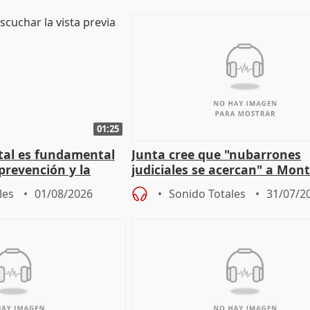
01:25
stal es fundamental
Junta cree que "nubarrones
prevención y la
judiciales se acercan" a Mont
 a incendios
que la lleva a estar en el "rui
les
01/08/2026
Sonido Totales
31/07/2