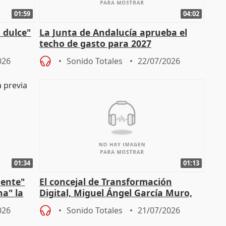
01:59
04:02
 dulce"
La Junta de Andalucía aprueba el
techo de gasto para 2027
026
Sonido Totales
22/07/2026
01:34
01:13
mente"
El concejal de Transformación
na" la
Digital, Miguel Ángel García Muro,
sobre la Ordenanza del Dato
026
Sonido Totales
21/07/2026