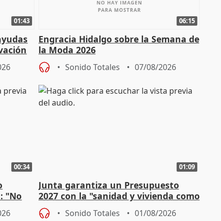
01:43
06:15
 ayudas
Engracia Hidalgo sobre la Semana de
vación
la Moda 2026
026
Sonido Totales
07/08/2026
00:34
01:09
o
Junta garantiza un Presupuesto
n: "No
2027 con la "sanidad y vivienda como
"
prioridades"
026
Sonido Totales
01/08/2026