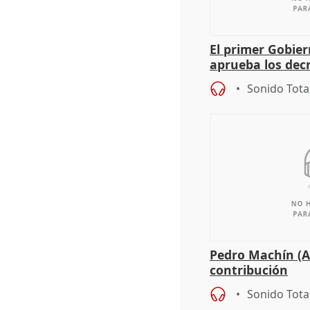
El primer Gobie
aprueba los dec
de sus consejerí
Sonido Tota
Pedro Machín (A
contribución
Sonido Tota