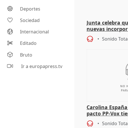
Deportes
Sociedad
Junta celebra q
nuevas incorpor
Internacional
andaluz son muj
Sonido Tota
Editado
Bruto
Ir a europapress.tv
Carolina España
pacto PP-Vox ti
"durar toda la l
Sonido Tota