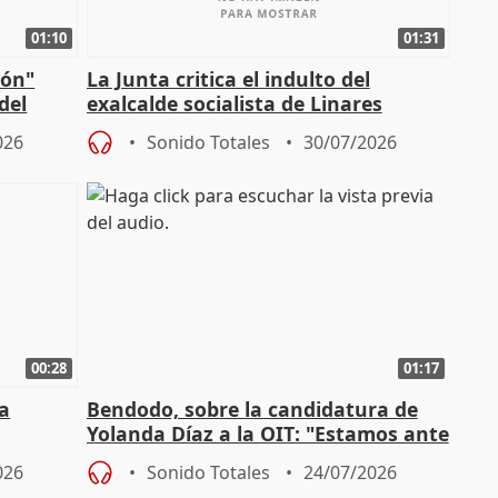
01:10
01:31
ión"
La Junta critica el indulto del
del
exalcalde socialista de Linares
"condenado por corrupción"
026
Sonido Totales
30/07/2026
00:28
01:17
a
Bendodo, sobre la candidatura de
Yolanda Díaz a la OIT: "Estamos ante
un plan de evacuación"
026
Sonido Totales
24/07/2026