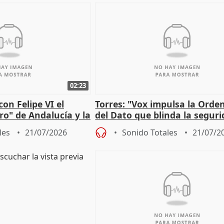
02:23
on Felipe VI el
Torres: "Vox impulsa la Ord
ro" de Andalucía y la
del Dato que blinda la seguri
r los incendios
los derechos ante al control"
les
21/07/2026
Sonido Totales
21/07/2