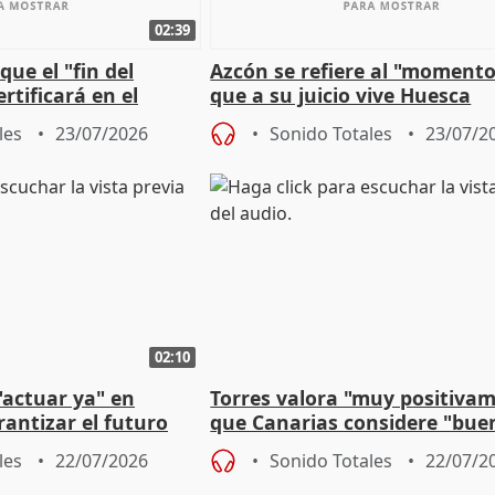
02:39
que el "fin del
Azcón se refiere al "momento
rtificará en el
que a su juicio vive Huesca
"caída" del techo de
les
23/07/2026
Sonido Totales
23/07/2
02:10
"actuar ya" en
Torres valora "muy positiva
antizar el futuro
que Canarias considere "bue
 país
propuesta del CPFF
les
22/07/2026
Sonido Totales
22/07/2