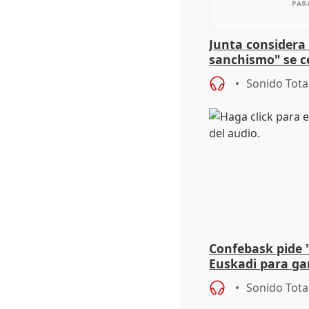
Junta considera 
sanchismo" se ce
Congreso con la 
Sonido Tota
Confebask pide 
Euskadi para gar
con un pacto de
Sonido Tota