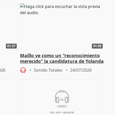
01:37
01:05
Maíllo ve como un "reconocimiento
merecido" la candidatura de Yolanda
 los
Díaz a la OIT
026
Sonido Totales
24/07/2026