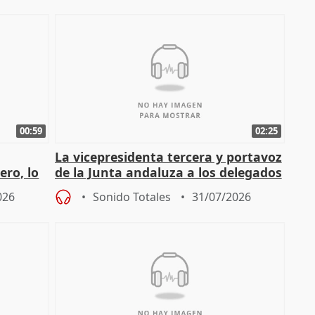
00:59
02:25
La vicepresidenta tercera y portavoz
ero, lo
de la Junta andaluza a los delegados
do pe
territoriales en Málaga
026
Sonido Totales
31/07/2026