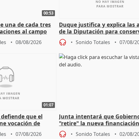
00:53
ue una de cada tres
Duque justifica y explica las
aciones al campo
de la Diputación para conser
eres jóvenes
del patrimonio
les
08/08/2026
Sonido Totales
07/08/2
01:07
 defiende que el
Junta intentará que Gobiern
ene vocación de
"retire" la nueva financiació
egislatura"
puede ser saqueo a las arcas
les
07/08/2026
Sonido Totales
02/08/2