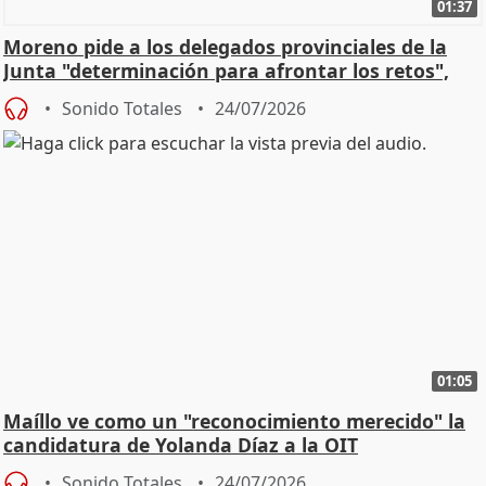
01:37
Moreno pide a los delegados provinciales de la
Junta "determinación para afrontar los retos",
diálog
Sonido Totales
24/07/2026
01:05
Maíllo ve como un "reconocimiento merecido" la
candidatura de Yolanda Díaz a la OIT
Sonido Totales
24/07/2026