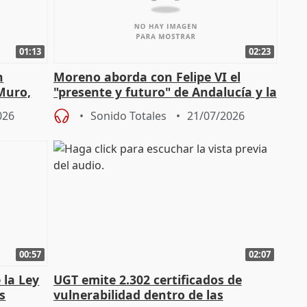
01:13
02:23
n
Moreno aborda con Felipe VI el
 Muro,
"presente y futuro" de Andalucía y la
preocupación por los incendios
026
Sonido Totales
21/07/2026
00:57
02:07
 la Ley
UGT emite 2.302 certificados de
s
vulnerabilidad dentro de las