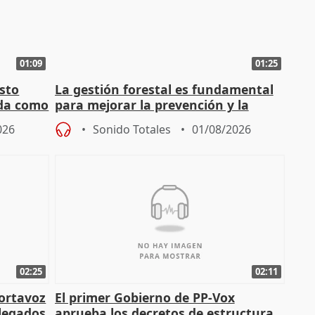
01:09
01:25
sto
La gestión forestal es fundamental
nda como
para mejorar la prevención y la
actuación frente a incendios
026
Sonido Totales
01/08/2026
02:25
02:11
portavoz
El primer Gobierno de PP-Vox
elegados
aprueba los decretos de estructura