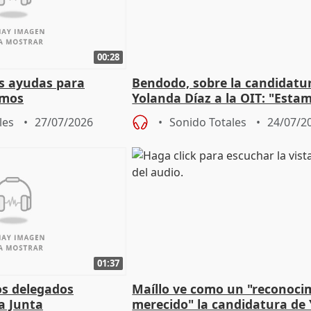
00:28
s ayudas para
Bendodo, sobre la candidatu
omos
Yolanda Díaz a la OIT: "Esta
un plan de evacuación"
les
27/07/2026
Sonido Totales
24/07/2
01:37
os delegados
Maíllo ve como un "reconoci
la Junta
merecido" la candidatura de