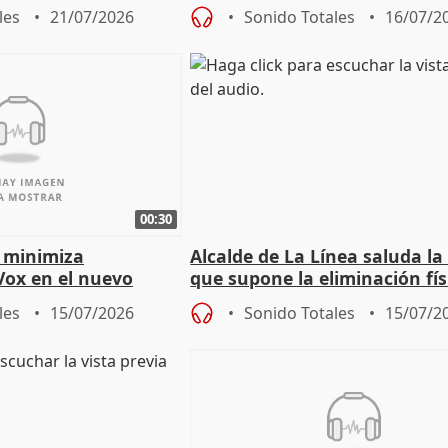
e al control"
técnicas" que "no avalan la 
les
21/07/2026
Sonido Totales
16/07/2
00:30
 minimiza
Alcalde de La Línea saluda la
Vox en el nuevo
que supone la eliminación fís
mportante es que sea
la Verja de Gibraltar
les
15/07/2026
Sonido Totales
15/07/2