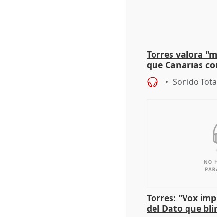
Torres valora "
que Canarias co
propuesta del C
Sonido Tota
Torres: "Vox im
del Dato que bli