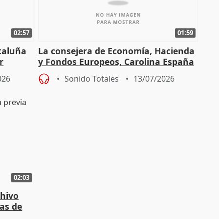
02:57
01:59
ataluña
La consejera de Economía, Hacienda
r
y Fondos Europeos, Carolina España
026
Sonido Totales
13/07/2026
02:03
chivo
las de