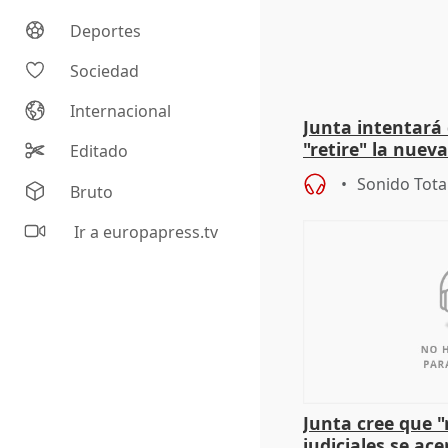
Deportes
Sociedad
Internacional
Junta intentará
"retire" la nuev
Editado
puede ser saqueo
Sonido Tota
Bruto
Ir a europapress.tv
Junta cree que 
judiciales se ac