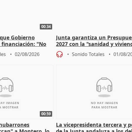
00:34
 que Gobierno
Junta garantiza un Presupue
a financiación: "No
2027 con la "sanidad y vivie
 a las arcas"
prioridades"
les
02/08/2026
Sonido Totales
01/08/2
00:59
"nubarrones
La vicepresidenta tercera y 
ercan" a Montero, lo
de la Junta andaluza a los d