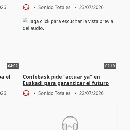
Congreso con la "caída" del techo de
026
Sonido Totales
23/07/2026
04:02
02:10
a el
Confebask pide "actuar ya" en
Euskadi para garantizar el futuro
con un pacto de país
026
Sonido Totales
22/07/2026