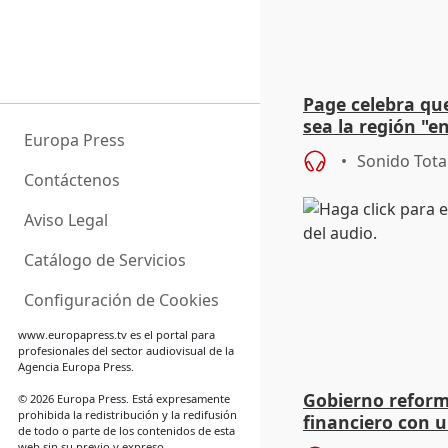
Page celebra qu
sea la región "e
Europa Press
el empresariado
Sonido Tota
Contáctenos
Aviso Legal
Catálogo de Servicios
Configuración de Cookies
www.europapress.tv
es el portal para
profesionales del sector audiovisual de la
Agencia Europa Press.
Gobierno reform
© 2026 Europa Press. Está expresamente
prohibida la redistribución y la redifusión
financiero con u
de todo o parte de los contenidos de esta
una reducción d
web sin su previo y expreso