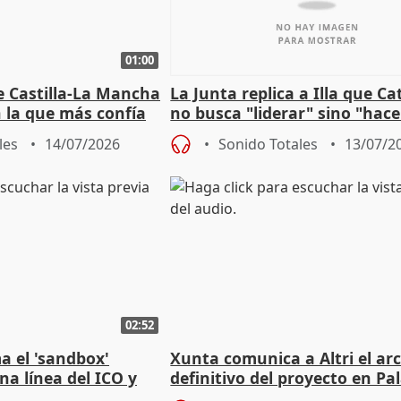
01:00
e Castilla-La Mancha
La Junta replica a Illa que C
n la que más confía
no busca "liderar" sino "hace
"
trampa" con la financiación
les
14/07/2026
Sonido Totales
13/07/2
02:52
a el 'sandbox'
Xunta comunica a Altri el ar
na línea del ICO y
definitivo del proyecto en Pa
e plazos
Rei al verlo "inviable"