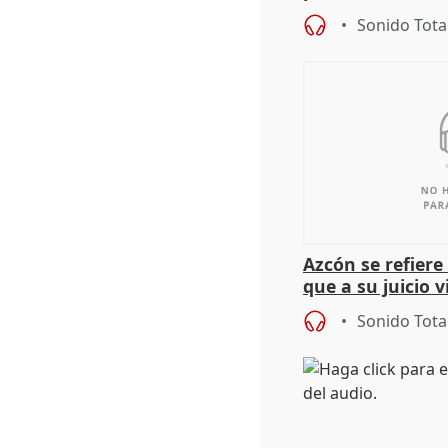
"determinación 
Sonido Tota
retos", diálog
Azcón se refier
que a su juicio 
Sonido Tota