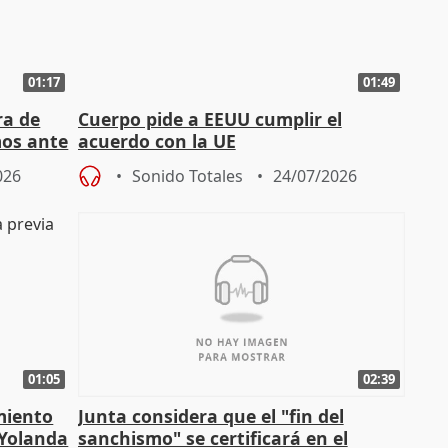
01:17
01:49
ra de
Cuerpo pide a EEUU cumplir el
mos ante
acuerdo con la UE
026
Sonido Totales
24/07/2026
01:05
02:39
miento
Junta considera que el "fin del
 Yolanda
sanchismo" se certificará en el