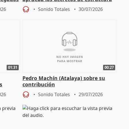
de sus consejerías
026
Sonido Totales
30/07/2026
01:31
00:27
Pedro Machín (Atalaya) sobre su
s
contribución
026
Sonido Totales
29/07/2026