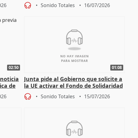
const
solicitudes de regulación C-LM
026
Sonido Totales
16/07/2026
02:50
01:08
 noticia
Junta pide al Gobierno que solicite a
ica de
la UE activar el Fondo de Solidaridad
para afrontar daños del
026
Sonido Totales
15/07/2026