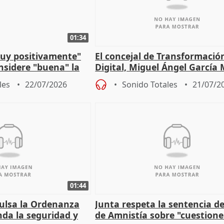
01:34
muy positivamente"
El concejal de Transformació
nsidere "buena" la
Digital, Miguel Ángel García
PFF
sobre la Ordenanza del Dato
les
22/07/2026
Sonido Totales
21/07/2
01:44
pulsa la Ordenanza
Junta respeta la sentencia de
nda la seguridad y
de Amnistía sobre "cuestione