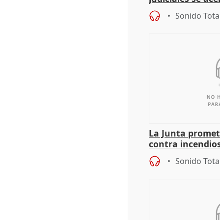
que la lleva a es
Sonido Tota
La Junta promet
contra incendios
pacto de Estado
Sonido Tota