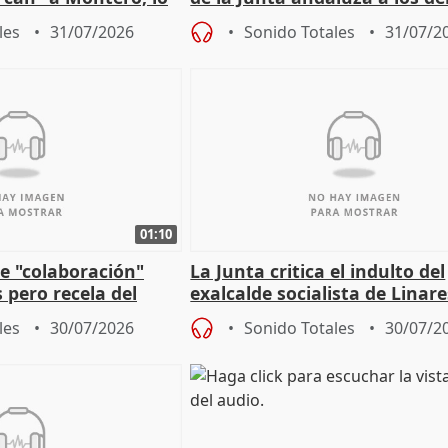
tar en el "ruido pe
territoriales en Málaga
les
31/07/2026
Sonido Totales
31/07/2
01:10
e "colaboración"
La Junta critica el indulto del
 pero recela del
exalcalde socialista de Linare
 de Sánchez
"condenado por corrupción"
les
30/07/2026
Sonido Totales
30/07/2