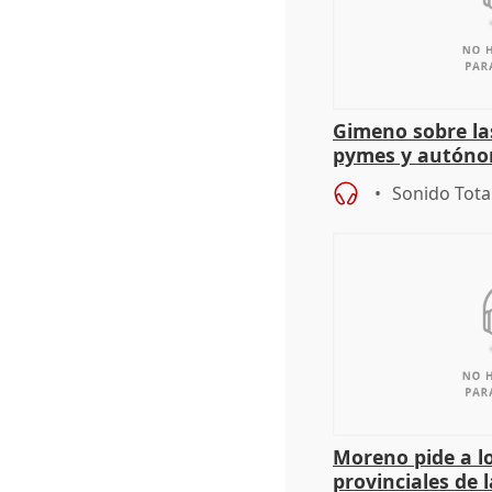
Gimeno sobre la
pymes y autón
Sonido Tota
Moreno pide a l
provinciales de 