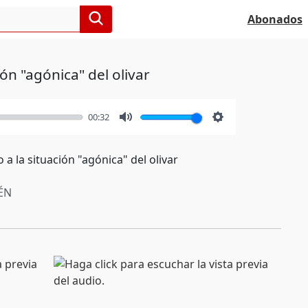
Abonados
ión "agónica" del olivar
00:32
Mute
Settings
 a la situación "agónica" del olivar
ÉN