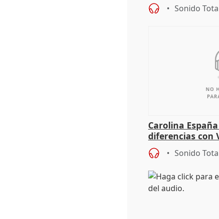
los derechos ant
Sonido Tota
Carolina España
diferencias con 
Gobierno: "Lo i
Sonido Tota
una leg