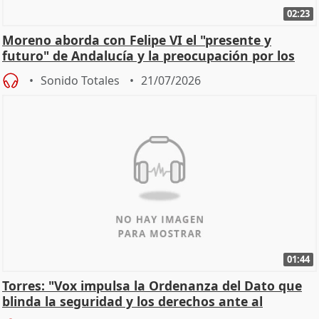
02:23
Moreno aborda con Felipe VI el "presente y
futuro" de Andalucía y la preocupación por los
incendios
Sonido Totales
21/07/2026
01:44
Torres: "Vox impulsa la Ordenanza del Dato que
blinda la seguridad y los derechos ante al
control"