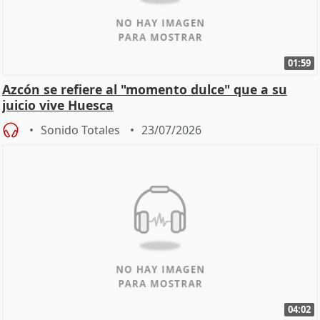
01:59
Azcón se refiere al "momento dulce" que a su
juicio vive Huesca
Sonido Totales
23/07/2026
04:02